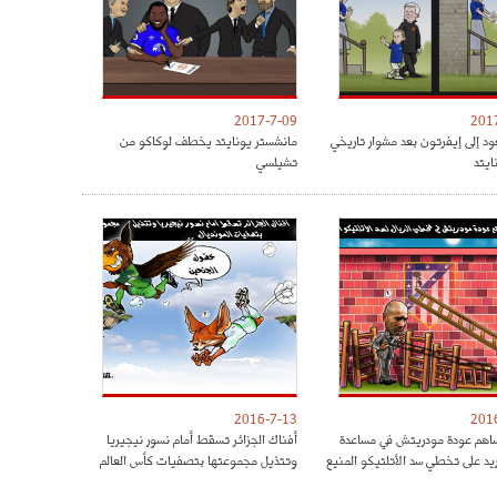
2017-7-09
201
ود إلى إيفرتون بعد مشوار تاريخي
مانشستر يونايتد يخطف لوكاكو من
ايتد
تشيلسي
2016-7-13
201
هم عودة مودريتش في مساعدة
أفناك الجزائر تسقط أمام نسور نيجيريا
ريد على تخطي سد الأتلتيكو المنيع
وتتذيل مجموعتها بتصفيات كأس العالم