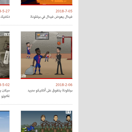
8-5-27
2018-7-05
فيدال يعوض فيدال في برشلونة
تكتيك ت
8-5-02
2018-2-06
برشلونة يتفوق على أتلتيكو مدريد
ميلان ي
غاتوزو