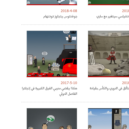
2018-4-08
201
شيلسي سيتغير مع ساري
جوفنتوس يتجاوز توتنهام
2017-5-10
201
تألق في الدوري والكأس بقيادة
هكذا يقضي مدربي الفرق الكبيرة في إنجلترا
الفاصل الدولي