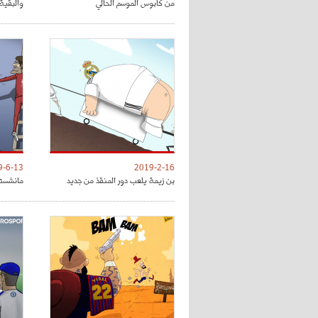
من كابوس الموسم الحالي
والبقية 
9-6-13
2019-2-16
بن زيمة يلعب دور المنقذ من جديد
مانشستر