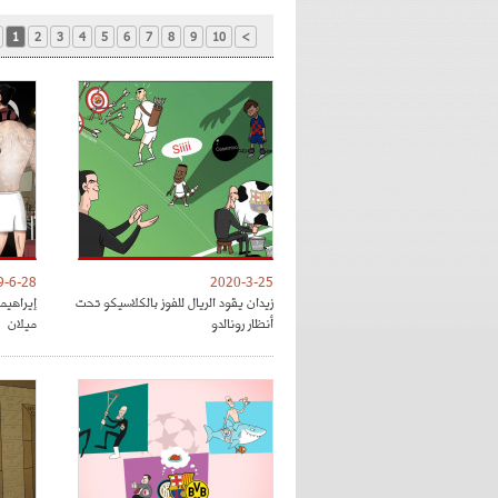
1
2
3
4
5
6
7
8
9
10
>
9-6-28
2020-3-25
زيدان يقود الريال للفوز بالكلاسيكو تحت
إيراهي
أنظار رونالدو
ميلان