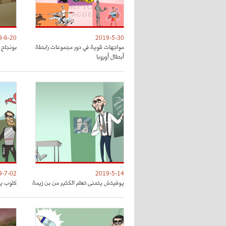
9-6-20
2019-5-30
مواجهات قوية في دور مجموعات رابطة
بونجاح 
أبطال أوروبا
9-7-02
2019-5-14
يوفيتش يتمنى تعلم الكثير من بن زيمة
كلوب يق