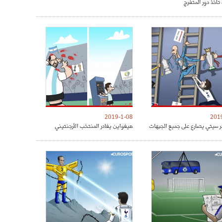
تأخذ دور المتفرج
2019-1-08
201
 سيتي يصارع على جميع الجبهات
هيغواين يغادر المنتخب الأرجنتيني