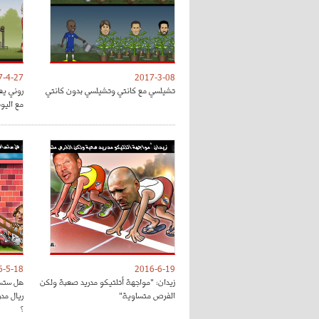
7-4-27
2017-3-08
تشيلسي مع كانتي وتشيلسي بدون كانتي
روني يع
مع اليون
6-5-18
2016-6-19
زيدان: "مواجهة أتلتيكو مدريد صعبة ولكن
هل ستسا
الفرص متساوية"
ريال مد
؟