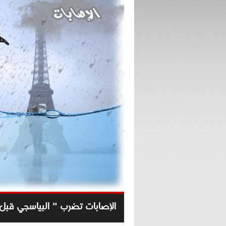
الإصابات تضرب " البياسجي قب