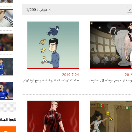
عرض :
1/200
<
2019-7-24
201
موفيتش يرسم عودته إلى صفوف
هكذا انتهت حكاية بوكيتينيو مع توتنهام
تابعوا الهد