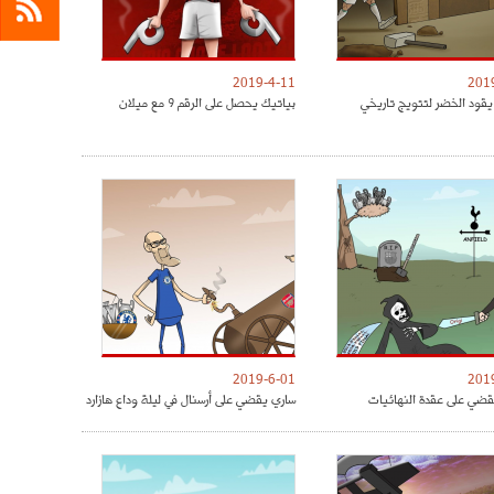
2019-4-11
201
يقود الخضر لتتويج تاريخي
بياتيك يحصل على الرقم 9 مع ميلان
2019-6-01
201
ضي على عقدة النهائيات
ساري يقضي على أرسنال في ليلة وداع هازارد