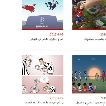
2019-4-09
201
 يقترب من برشلونة
صراع إنجليزي خالص في النهائي
2019-1-22
201
يحتدم بين السيتي وليفربول
رونالدو لم يأت بالجديد للسيدة العجوز