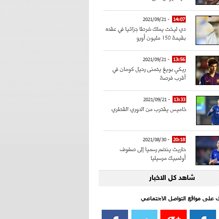
- 2021/09/21
14:07
دي ليخت يملك شرطا جزائيا في عقده
بقيمة 150 مليون أورو
- 2021/09/21
13:56
ريكي بويغ يتمنى رحيل كومان في
أقرب فرصة
- 2021/09/21
13:33
خاميس يقترب من الدوري القطري
- 2021/08/30
20:18
حاريث ينضم رسميا إلى صفوف
أولمبيك مرسيليا
شاهد كل الاخبار
- 2021/08/15
15:39
كراوتش:"سانشو صفقة الموسم في
كل الدوريات"
اف على مواقع التواصل الاجتماعي‎