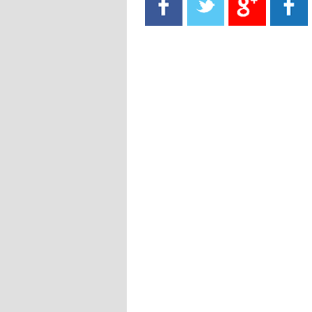
- 2021/08/15
13:40
يوفيتش يعرض خدماته على الإنتير
- 2021/08/15
13:16
أليغري: "الدفاع أبرز مشكلة تواجهنا
قبل انطلاق البطولة"
- 2021/08/15
13:15
مانشستر سيتي يُجهز عرضا جديدا من
أجل كاين
- 2021/08/15
12:56
ريال مدريد مستاء من ماريانو دياز
- 2021/08/15
12:47
دزيكو يُصر على راتب شهر جويلية
ويعرقل انتقاله إلى الإنتير
- 2021/08/15
12:43
لوبيز(رئيس بوردو): "صفقة عدلي مع