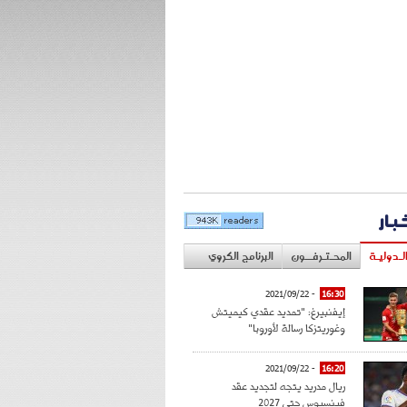
خبار
لـدوليـة
المحـتـرفــون
البرنامج الكروي
- 2021/09/22
16:30
إيفنبيرغ: "تمديد عقدي كيميتش
وغوريتزكا رسالة لأوروبا"
- 2021/09/22
16:20
ريال مدريد يتجه لتجديد عقد
فينسيوس حتى 2027