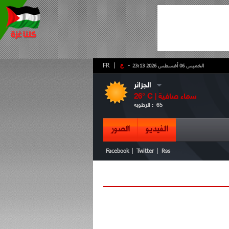
-
ع
|
FR
الخميس 06 أغسطس 2026 23:13
الجزائر
سماء صافية
° C |
26
65
الرطوبة :
الفيديو
الصور
|
|
Facebook
Twitter
Rss