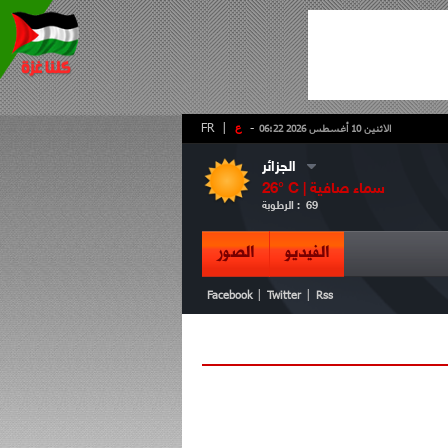
-
ع
|
FR
الاثنين 10 أغسطس 2026 06:22
الجزائر
سماء صافية
° C |
26
69
الرطوبة :
الفيديو
الصور
|
|
Facebook
Twitter
Rss