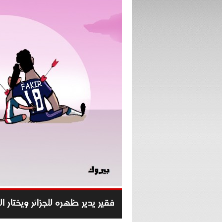
فقير يدير ظهره للجزائر ويختار ا