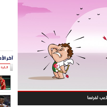
آخر الأ
الـكرة ا
للعب لفرنسا