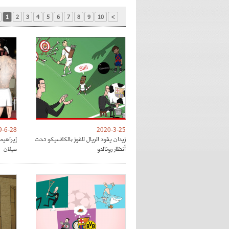
1
2
3
4
5
6
7
8
9
10
>
9-6-28
2020-3-25
زيدان يقود الريال للفوز بالكلاسيكو تحت
إيراهي
أنظار رونالدو
ميلان