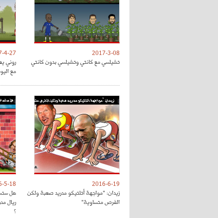
7-4-27
2017-3-08
تشيلسي مع كانتي وتشيلسي بدون كانتي
روني يع
مع اليون
6-5-18
2016-6-19
زيدان: "مواجهة أتلتيكو مدريد صعبة ولكن
هل ستسا
الفرص متساوية"
ريال مد
؟