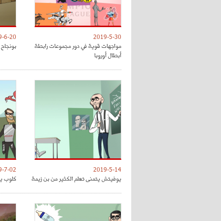
9-6-20
2019-5-30
مواجهات قوية في دور مجموعات رابطة
بونجاح 
أبطال أوروبا
9-7-02
2019-5-14
يوفيتش يتمنى تعلم الكثير من بن زيمة
كلوب يق