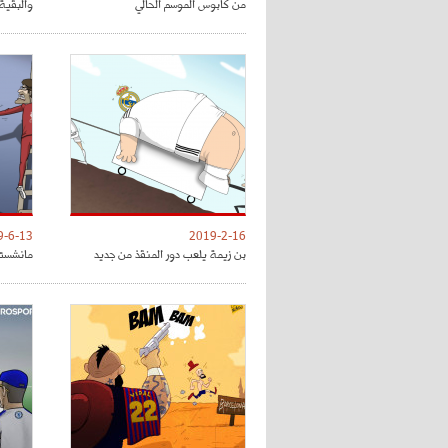
من كابوس الموسم الحالي
والبقية 
9-6-13
2019-2-16
بن زيمة يلعب دور المنقذ من جديد
مانشستر