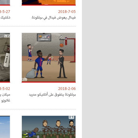
8-5-27
2018-7-05
فيدال يعوض فيدال في برشلونة
تكتيك ت
8-5-02
2018-2-06
برشلونة يتفوق على أتلتيكو مدريد
ميلان ي
غاتوزو