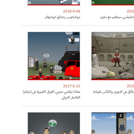
2018-4-08
201
شيلسي سيتغير مع ساري
جوفنتوس يتجاوز توتنهام
2017-5-10
201
تألق في الدوري والكأس بقيادة
هكذا يقضي مدربي الفرق الكبيرة في إنجلترا
الفاصل الدولي