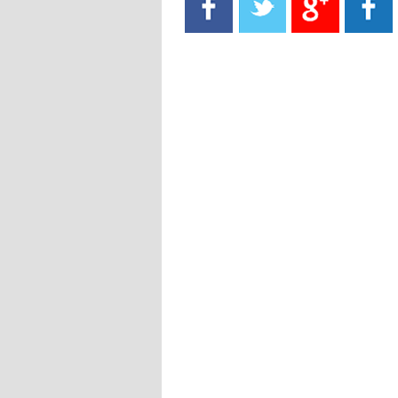
- 2021/08/15
13:40
يوفيتش يعرض خدماته على الإنتير
- 2021/08/15
13:16
أليغري: "الدفاع أبرز مشكلة تواجهنا
قبل انطلاق البطولة"
- 2021/08/15
13:15
مانشستر سيتي يُجهز عرضا جديدا من
أجل كاين
- 2021/08/15
12:56
ريال مدريد مستاء من ماريانو دياز
- 2021/08/15
12:47
دزيكو يُصر على راتب شهر جويلية
ويعرقل انتقاله إلى الإنتير
- 2021/08/15
12:43
لوبيز(رئيس بوردو): "صفقة عدلي مع