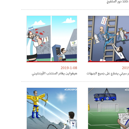
تأخذ دور المتفرج
2019-1-08
201
 سيتي يصارع على جميع الجبهات
هيغواين يغادر المنتخب الأرجنتيني