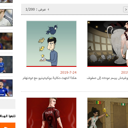
عرض :
1/200
<
2019-7-24
201
موفيتش يرسم عودته إلى صفوف
هكذا انتهت حكاية بوكيتينيو مع توتنهام
تابعوا الهد