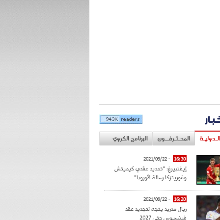
خبار
لـدوليـة
المحـتـرفــون
البرنامج الكروي
- 2021/09/22
16:30
إيفنبيرغ: "تمديد عقدي كيميتش
وغوريتزكا رسالة لأوروبا"
- 2021/09/22
16:20
ريال مدريد يتجه لتجديد عقد
فينسيوس حتى 2027