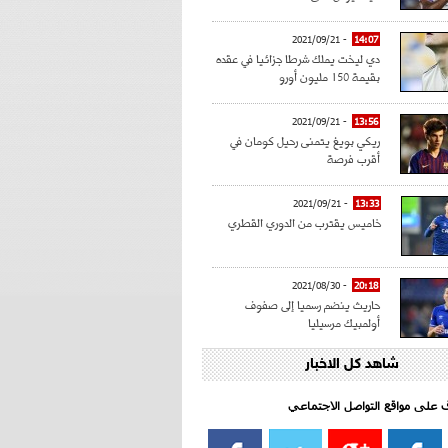
- 2021/09/21
14:07
دي ليخت يملك شرطا جزائيا في عقده
بقيمة 150 مليون أورو
- 2021/09/21
13:56
ريكي بويغ يتمنى رحيل كومان في
أقرب فرصة
- 2021/09/21
13:33
خاميس يقترب من الدوري القطري
- 2021/08/30
20:18
حاريث ينضم رسميا إلى صفوف
أولمبيك مرسيليا
شاهد كل الاخبار
- 2021/08/15
15:39
كراوتش:"سانشو صفقة الموسم في
كل الدوريات"
اف على مواقع التواصل الاجتماعي‎