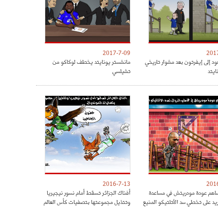
2017-7-09
201
ود إلى إيفرتون بعد مشوار تاريخي
مانشستر يونايتد يخطف لوكاكو من
ايتد
تشيلسي
2016-7-13
201
هم عودة مودريتش في مساعدة
أفناك الجزائر تسقط أمام نسور نيجيريا
ريد على تخطي سد الأتلتيكو المنيع
وتتذيل مجموعتها بتصفيات كأس العالم