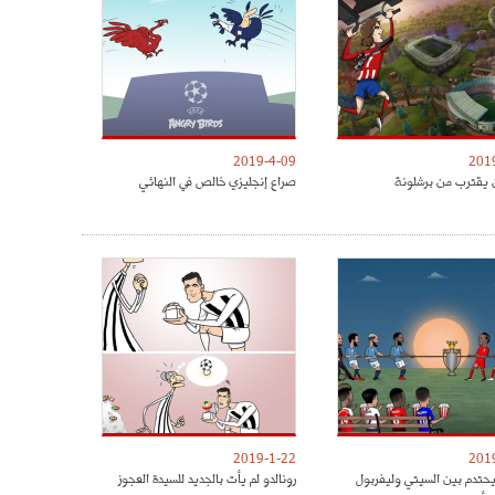
2019-4-09
201
 يقترب من برشلونة
صراع إنجليزي خالص في النهائي
2019-1-22
201
يحتدم بين السيتي وليفربول
رونالدو لم يأت بالجديد للسيدة العجوز