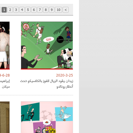
1
2
3
4
5
6
7
8
9
10
>
9-6-28
2020-3-25
زيدان يقود الريال للفوز بالكلاسيكو تحت
إيراهي
أنظار رونالدو
ميلان