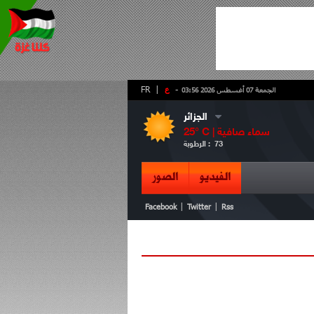
-
ع
|
FR
الجمعة 07 أغسطس 2026 03:56
الجزائر
سماء صافية
° C |
25
73
الرطوبة :
الفيديو
الصور
|
|
Facebook
Twitter
Rss