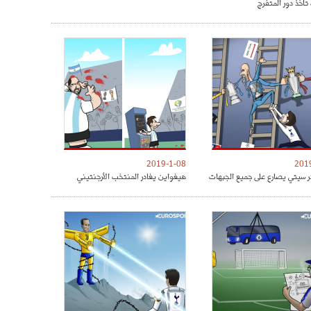
تأخذ دور المتفرج
2019-1-08
201
 سيتي يصارع على جميع الجبهات
هيغواين يغادر المنتخب الأرجنتيني