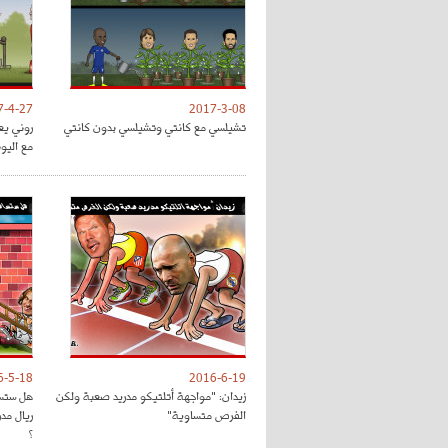
7-4-27
2017-3-08
تشيلسي مع كانتي وتشيلسي بدون كانتي
روني يع
مع اليون
6-5-18
2016-6-19
زيدان: "مواجهة أتلتيكو مدريد صعبة ولكن
هل ستسا
الفرص متساوية"
ريال مد
؟