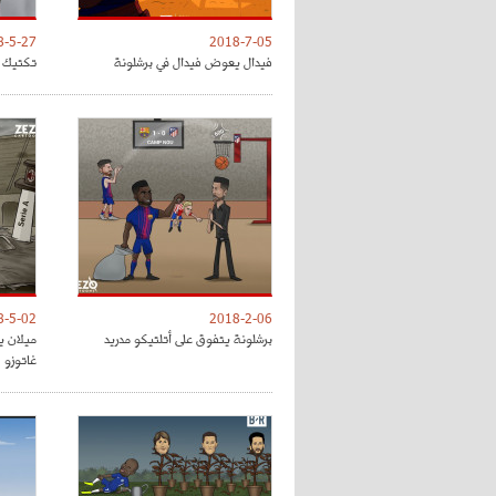
8-5-27
2018-7-05
فيدال يعوض فيدال في برشلونة
تكتيك ت
8-5-02
2018-2-06
برشلونة يتفوق على أتلتيكو مدريد
ميلان ي
غاتوزو