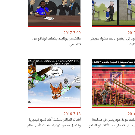
2017-7-09
201
ود إلى إيفرتون بعد مشوار تاريخي
مانشستر يونايتد يخطف لوكاكو من
ايتد
تشيلسي
2016-7-13
201
هم عودة مودريتش في مساعدة
أفناك الجزائر تسقط أمام نسور نيجيريا
ريد على تخطي سد الأتلتيكو المنيع
وتتذيل مجموعتها بتصفيات كأس العالم