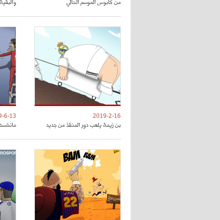
من كابوس الموسم الحالي
والبقية 
9-6-13
2019-2-16
بن زيمة يلعب دور المنقذ من جديد
مانشستر