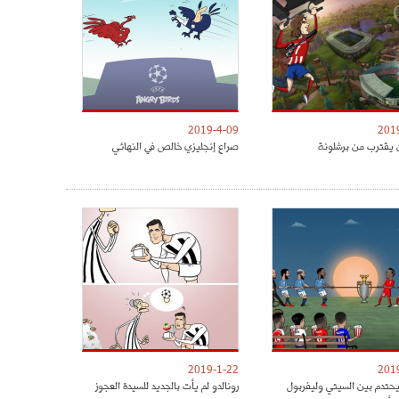
2019-4-09
201
 يقترب من برشلونة
صراع إنجليزي خالص في النهائي
2019-1-22
201
يحتدم بين السيتي وليفربول
رونالدو لم يأت بالجديد للسيدة العجوز