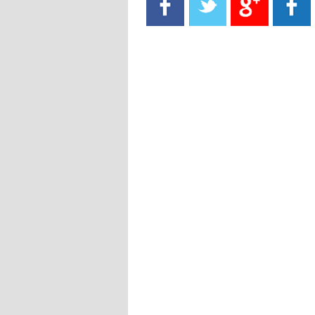
- 2021/08/15
13:40
يوفيتش يعرض خدماته على الإنتير
- 2021/08/15
13:16
أليغري: "الدفاع أبرز مشكلة تواجهنا
قبل انطلاق البطولة"
- 2021/08/15
13:15
مانشستر سيتي يُجهز عرضا جديدا من
أجل كاين
- 2021/08/15
12:56
ريال مدريد مستاء من ماريانو دياز
- 2021/08/15
12:47
دزيكو يُصر على راتب شهر جويلية
ويعرقل انتقاله إلى الإنتير
- 2021/08/15
12:43
لوبيز(رئيس بوردو): "صفقة عدلي مع