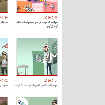
9-6-20
2019-5-30
مواجهات قوية في دور مجموعات رابطة
بونجاح 
أبطال أوروبا
9-7-02
2019-5-14
يوفيتش يتمنى تعلم الكثير من بن زيمة
كلوب يق