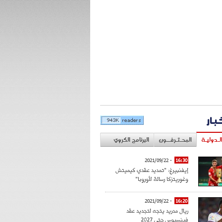
خبار
لـدوليـة
المحـتـرفــون
البرنامج الكروي
- 2021/09/22
16:30
إيفنبيرغ: "تمديد عقدي كيميتش
وغوريتزكا رسالة لأوروبا"
- 2021/09/22
16:20
ريال مدريد يتجه لتجديد عقد
فينسيوس حتى 2027