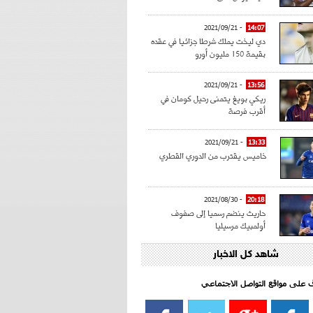
- 2021/09/21
14:07
دي ليخت يملك شرطا جزائيا في عقده
بقيمة 150 مليون أورو
- 2021/09/21
13:56
ريكي بويغ يتمنى رحيل كومان في
أقرب فرصة
- 2021/09/21
13:33
خاميس يقترب من الدوري القطري
- 2021/08/30
20:18
حاريث ينضم رسميا إلى صفوف
أولمبيك مرسيليا
شاهد كل الاخبار
- 2021/08/15
15:39
كراوتش:"سانشو صفقة الموسم في
كل الدوريات"
اف على مواقع التواصل الاجتماعي‎