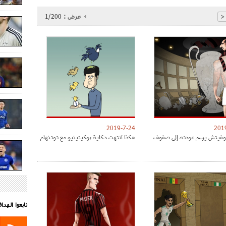
عرض :
1/200
<
2019-7-24
201
موفيتش يرسم عودته إلى صفوف
هكذا انتهت حكاية بوكيتينيو مع توتنهام
تابعوا الهد