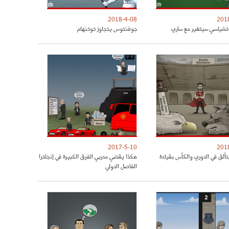
2018-4-08
201
شيلسي سيتغير مع ساري
جوفنتوس يتجاوز توتنهام
2017-5-10
201
تألق في الدوري والكأس بقيادة
هكذا يقضي مدربي الفرق الكبيرة في إنجلترا
الفاصل الدولي