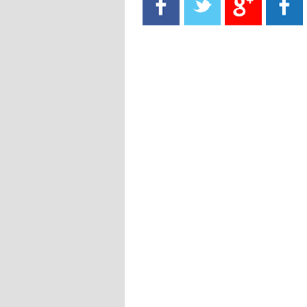
- 2021/08/15
13:40
يوفيتش يعرض خدماته على الإنتير
- 2021/08/15
13:16
أليغري: "الدفاع أبرز مشكلة تواجهنا
قبل انطلاق البطولة"
- 2021/08/15
13:15
مانشستر سيتي يُجهز عرضا جديدا من
أجل كاين
- 2021/08/15
12:56
ريال مدريد مستاء من ماريانو دياز
- 2021/08/15
12:47
دزيكو يُصر على راتب شهر جويلية
ويعرقل انتقاله إلى الإنتير
- 2021/08/15
12:43
لوبيز(رئيس بوردو): "صفقة عدلي مع