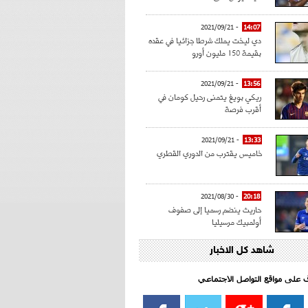
- 2021/09/21
14:07
دي ليخت يملك شرطا جزائيا في عقده
بقيمة 150 مليون أورو
- 2021/09/21
13:56
ريكي بويغ يتمنى رحيل كومان في
أقرب فرصة
- 2021/09/21
13:33
خاميس يقترب من الدوري القطري
- 2021/08/30
20:18
حاريث ينضم رسميا إلى صفوف
أولمبيك مرسيليا
شاهد كل الاخبار
- 2021/08/15
15:39
كراوتش:"سانشو صفقة الموسم في
كل الدوريات"
اف على مواقع التواصل الاجتماعي‎