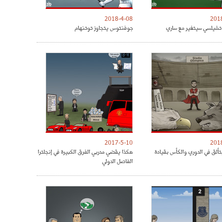
2018-4-08
201
شيلسي سيتغير مع ساري
جوفنتوس يتجاوز توتنهام
2017-5-10
201
تألق في الدوري والكأس بقيادة
هكذا يقضي مدربي الفرق الكبيرة في إنجلترا
الفاصل الدولي