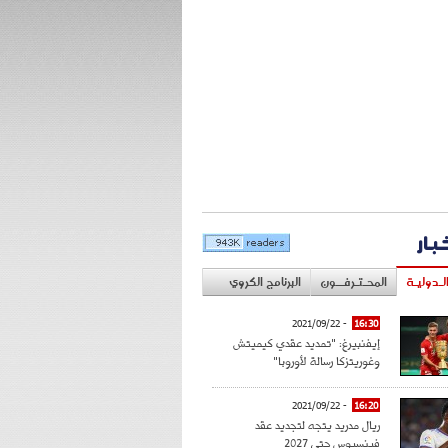
خبار
لـدوليـة
المحـتـرفــون
البرنامج الكروي
- 2021/09/22
16:30
إيفنبيرغ: "تمديد عقدي كيميتش
وغوريتزكا رسالة لأوروبا"
- 2021/09/22
16:20
ريال مدريد يتجه لتجديد عقد
فينسيوس حتى 2027