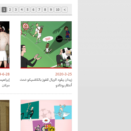
1
2
3
4
5
6
7
8
9
10
>
9-6-28
2020-3-25
زيدان يقود الريال للفوز بالكلاسيكو تحت
إيراهي
أنظار رونالدو
ميلان