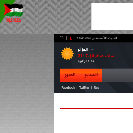
-
ع
|
FR
السبت 08 أغسطس 2026 13:40
الجزائر
سماء صافية
° C |
31
47
الرطوبة :
الفيديو
الصور
|
|
Facebook
Twitter
Rss