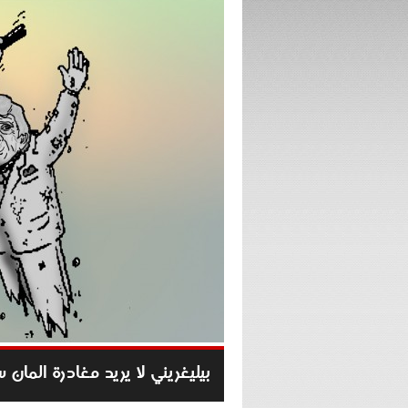
بيليغريني لا يريد مغادرة المان 