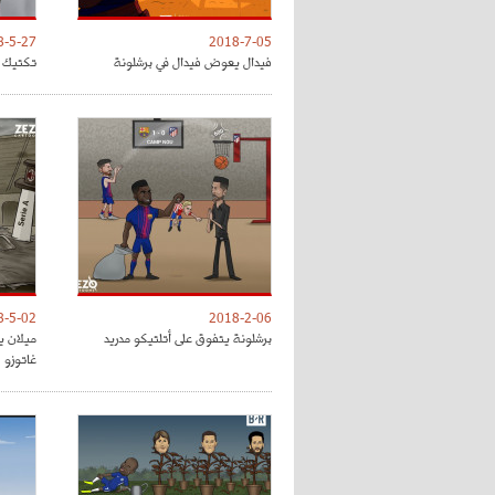
8-5-27
2018-7-05
فيدال يعوض فيدال في برشلونة
تكتيك ت
8-5-02
2018-2-06
برشلونة يتفوق على أتلتيكو مدريد
ميلان ي
غاتوزو