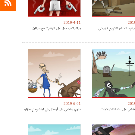
2019-4-11
201
يقود الخضر لتتويج تاريخي
بياتيك يحصل على الرقم 9 مع ميلان
2019-6-01
201
ضي على عقدة النهائيات
ساري يقضي على أرسنال في ليلة وداع هازارد