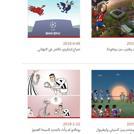
2019-4-09
201
 يقترب من برشلونة
صراع إنجليزي خالص في النهائي
2019-1-22
201
يحتدم بين السيتي وليفربول
رونالدو لم يأت بالجديد للسيدة العجوز