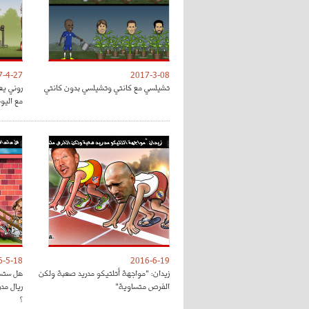
7-4-27
2017-3-08
تشيلسي مع كانتي وتشيلسي بدون كانتي
روني يع
مع اليون
6-5-18
2016-6-19
زيدان: "مواجهة أتلتيكو مدريد صعبة ولكن
هل ستسا
الفرص متساوية"
ريال مد
؟