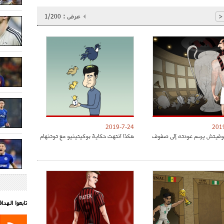
عرض :
1/200
<
2019-7-24
201
موفيتش يرسم عودته إلى صفوف
هكذا انتهت حكاية بوكيتينيو مع توتنهام
تابعوا الهد