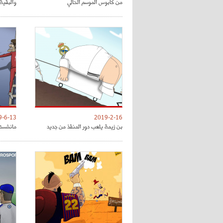
من كابوس الموسم الحالي
والبقية 
9-6-13
2019-2-16
بن زيمة يلعب دور المنقذ من جديد
مانشستر