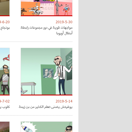
9-6-20
2019-5-30
مواجهات قوية في دور مجموعات رابطة
بونجاح 
أبطال أوروبا
9-7-02
2019-5-14
يوفيتش يتمنى تعلم الكثير من بن زيمة
كلوب يق