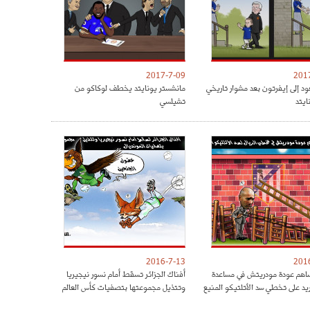
2017-7-09
201
ود إلى إيفرتون بعد مشوار تاريخي
مانشستر يونايتد يخطف لوكاكو من
ايتد
تشيلسي
2016-7-13
201
هم عودة مودريتش في مساعدة
أفناك الجزائر تسقط أمام نسور نيجيريا
ريد على تخطي سد الأتلتيكو المنيع
وتتذيل مجموعتها بتصفيات كأس العالم