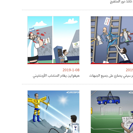
تأخذ دور المتفرج
2019-1-08
201
 سيتي يصارع على جميع الجبهات
هيغواين يغادر المنتخب الأرجنتيني