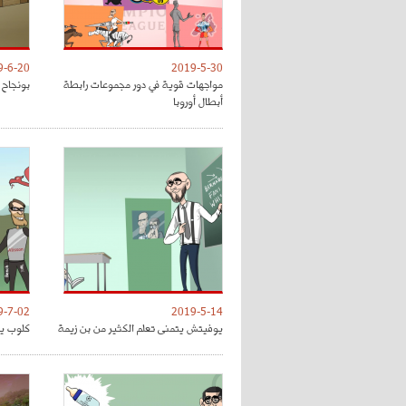
9-6-20
2019-5-30
مواجهات قوية في دور مجموعات رابطة
بونجاح 
أبطال أوروبا
9-7-02
2019-5-14
يوفيتش يتمنى تعلم الكثير من بن زيمة
كلوب يق