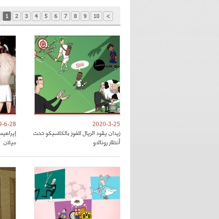
1
2
3
4
5
6
7
8
9
10
>
9-6-28
2020-3-25
زيدان يقود الريال للفوز بالكلاسيكو تحت
إيراهي
أنظار رونالدو
ميلان