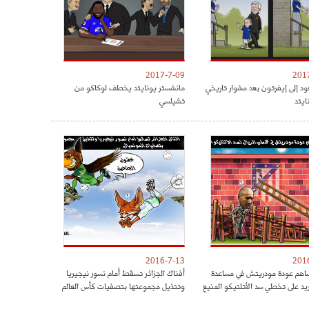
2017-7-09
201
ود إلى إيفرتون بعد مشوار تاريخي
مانشستر يونايتد يخطف لوكاكو من
ايتد
تشيلسي
2016-7-13
201
هم عودة مودريتش في مساعدة
أفناك الجزائر تسقط أمام نسور نيجيريا
ريد على تخطي سد الأتلتيكو المنيع
وتتذيل مجموعتها بتصفيات كأس العالم