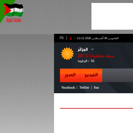
-
ع
|
FR
الخميس 06 أغسطس 2026 11:12
الجزائر
سماء صافية
° C |
28
55
الرطوبة :
الفيديو
الصور
|
|
Facebook
Twitter
Rss