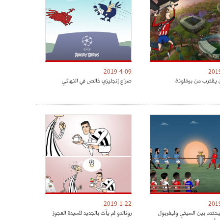
2019-4-09
201
 يقترب من برشلونة
صراع إنجليزي خالص في النهائي
2019-1-22
201
يحتدم بين السيتي وليفربول
رونالدو لم يأت بالجديد للسيدة العجوز