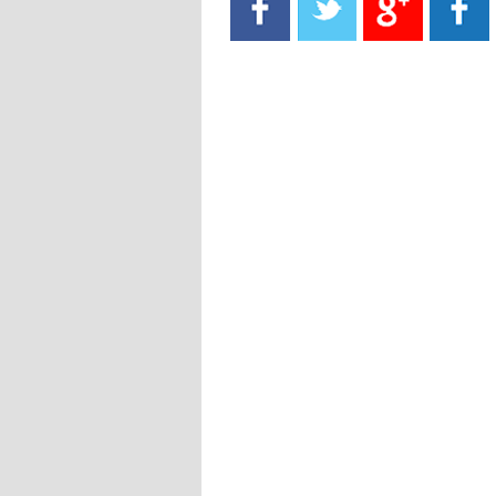
- 2021/08/15
13:40
يوفيتش يعرض خدماته على الإنتير
- 2021/08/15
13:16
أليغري: "الدفاع أبرز مشكلة تواجهنا
قبل انطلاق البطولة"
- 2021/08/15
13:15
مانشستر سيتي يُجهز عرضا جديدا من
أجل كاين
- 2021/08/15
12:56
ريال مدريد مستاء من ماريانو دياز
- 2021/08/15
12:47
دزيكو يُصر على راتب شهر جويلية
ويعرقل انتقاله إلى الإنتير
- 2021/08/15
12:43
لوبيز(رئيس بوردو): "صفقة عدلي مع