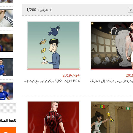
عرض :
1/200
<
2019-7-24
201
موفيتش يرسم عودته إلى صفوف
هكذا انتهت حكاية بوكيتينيو مع توتنهام
تابعوا الهد