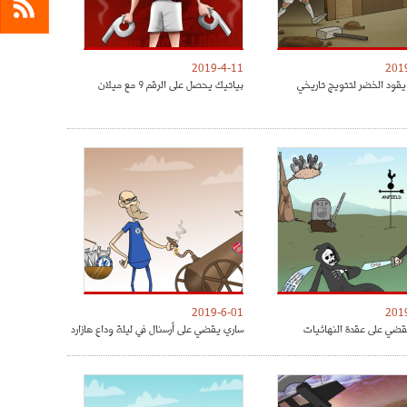
2019-4-11
201
يقود الخضر لتتويج تاريخي
بياتيك يحصل على الرقم 9 مع ميلان
2019-6-01
201
ضي على عقدة النهائيات
ساري يقضي على أرسنال في ليلة وداع هازارد