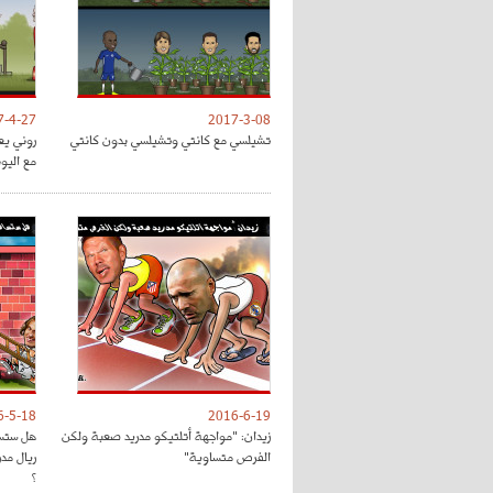
7-4-27
2017-3-08
تشيلسي مع كانتي وتشيلسي بدون كانتي
روني يع
مع اليون
6-5-18
2016-6-19
زيدان: "مواجهة أتلتيكو مدريد صعبة ولكن
هل ستسا
الفرص متساوية"
ريال مد
؟