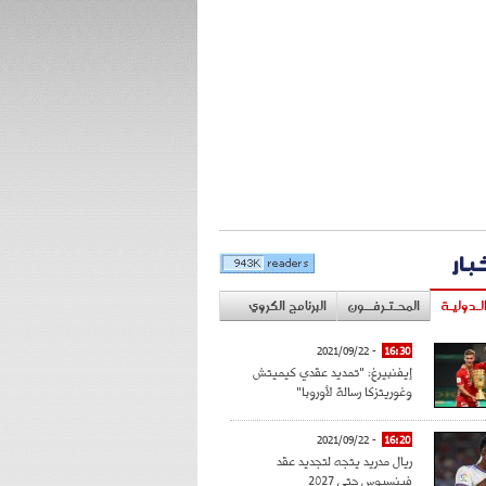
خبار
لـدوليـة
المحـتـرفــون
البرنامج الكروي
- 2021/09/22
16:30
إيفنبيرغ: "تمديد عقدي كيميتش
وغوريتزكا رسالة لأوروبا"
- 2021/09/22
16:20
ريال مدريد يتجه لتجديد عقد
فينسيوس حتى 2027