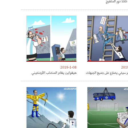
تأخذ دور المتفرج
2019-1-08
201
 سيتي يصارع على جميع الجبهات
هيغواين يغادر المنتخب الأرجنتيني