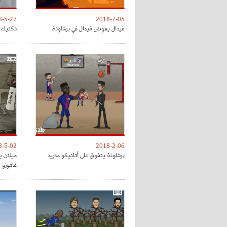
8-5-27
2018-7-05
فيدال يعوض فيدال في برشلونة
تكتيك ت
8-5-02
2018-2-06
برشلونة يتفوق على أتلتيكو مدريد
ميلان ي
غاتوزو