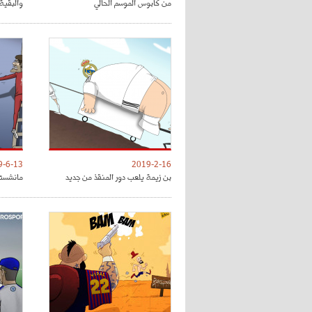
من كابوس الموسم الحالي
والبقية 
9-6-13
2019-2-16
بن زيمة يلعب دور المنقذ من جديد
مانشستر