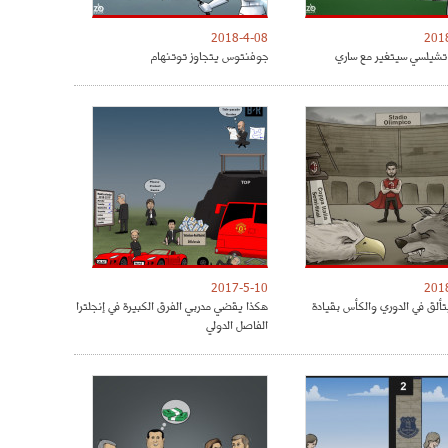
2018-4-08
201
شيلسي سيتغير مع ساري
جوفنتوس يتجاوز توتنهام
2017-5-10
201
تألق في الدوري والكأس بقيادة
هكذا يقضي مدربي الفرق الكبيرة في إنجلترا
الفاصل الدولي