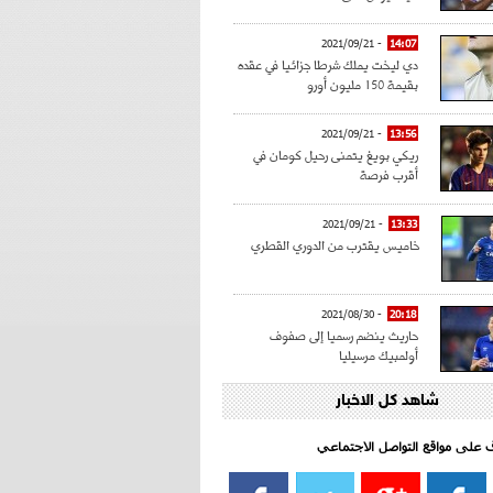
- 2021/09/21
14:07
دي ليخت يملك شرطا جزائيا في عقده
بقيمة 150 مليون أورو
- 2021/09/21
13:56
ريكي بويغ يتمنى رحيل كومان في
أقرب فرصة
- 2021/09/21
13:33
خاميس يقترب من الدوري القطري
- 2021/08/30
20:18
حاريث ينضم رسميا إلى صفوف
أولمبيك مرسيليا
شاهد كل الاخبار
- 2021/08/15
15:39
كراوتش:"سانشو صفقة الموسم في
كل الدوريات"
اف على مواقع التواصل الاجتماعي‎