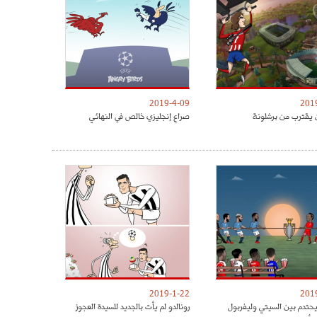
2019-4-09
201
 يقترب من برشلونة
صراع إنجليزي خالص في النهائي
2019-1-22
201
يحتدم بين السيتي وليفربول
رونالدو لم يأت بالجديد للسيدة العجوز