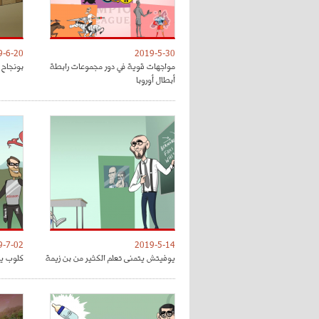
9-6-20
2019-5-30
مواجهات قوية في دور مجموعات رابطة
بونجاح 
أبطال أوروبا
9-7-02
2019-5-14
يوفيتش يتمنى تعلم الكثير من بن زيمة
كلوب يق