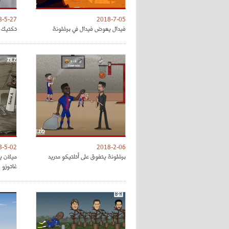
8-5-27
2018-7-05
فيدال يعوض فيدال في برشلونة
تكتيك ت
8-5-02
2018-2-06
برشلونة يتفوق على أتلتيكو مدريد
ميلان ي
غاتوزو