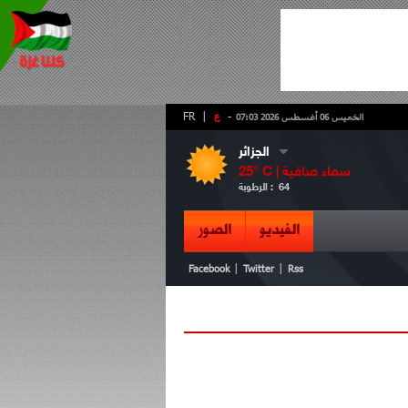
-
ع
|
FR
الخميس 06 أغسطس 2026 07:03
الجزائر
سماء صافية
° C |
25
64
الرطوبة :
الفيديو
الصور
|
|
Facebook
Twitter
Rss