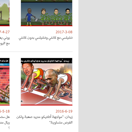
7-4-27
2017-3-08
تشيلسي مع كانتي وتشيلسي بدون كانتي
روني يع
مع اليون
6-5-18
2016-6-19
زيدان: "مواجهة أتلتيكو مدريد صعبة ولكن
هل ستسا
الفرص متساوية"
ريال مد
؟