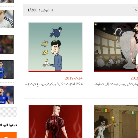
عرض :
1/200
<
2019-7-24
201
موفيتش يرسم عودته إلى صفوف
هكذا انتهت حكاية بوكيتينيو مع توتنهام
تابعوا الهد