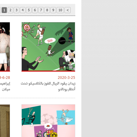
1
2
3
4
5
6
7
8
9
10
>
9-6-28
2020-3-25
زيدان يقود الريال للفوز بالكلاسيكو تحت
إيراهي
أنظار رونالدو
ميلان