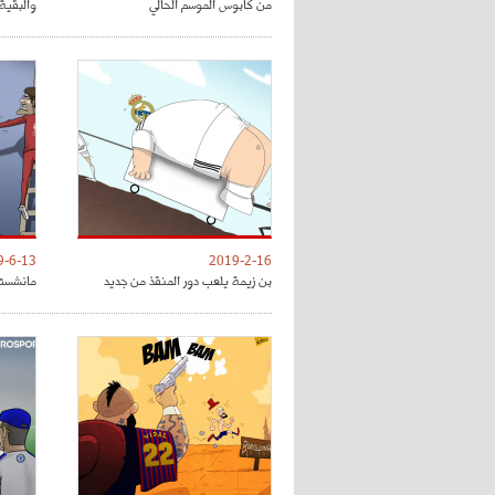
من كابوس الموسم الحالي
والبقية 
9-6-13
2019-2-16
بن زيمة يلعب دور المنقذ من جديد
مانشستر