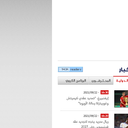
خبار
لـدوليـة
المحـتـرفــون
البرنامج الكروي
- 2021/09/22
16:30
إيفنبيرغ: "تمديد عقدي كيميتش
وغوريتزكا رسالة لأوروبا"
- 2021/09/22
16:20
ريال مدريد يتجه لتجديد عقد
فينسيوس حتى 2027