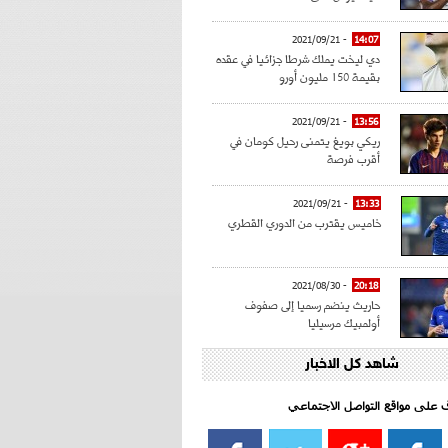
- 2021/09/21
14:07
دي ليخت يملك شرطا جزائيا في عقده
بقيمة 150 مليون أورو
- 2021/09/21
13:56
ريكي بويغ يتمنى رحيل كومان في
أقرب فرصة
- 2021/09/21
13:33
خاميس يقترب من الدوري القطري
- 2021/08/30
20:18
حاريث ينضم رسميا إلى صفوف
أولمبيك مرسيليا
شاهد كل الاخبار
- 2021/08/15
15:39
كراوتش:"سانشو صفقة الموسم في
كل الدوريات"
اف على مواقع التواصل الاجتماعي‎