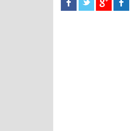
- 2021/08/15
13:40
يوفيتش يعرض خدماته على الإنتير
- 2021/08/15
13:16
أليغري: "الدفاع أبرز مشكلة تواجهنا
قبل انطلاق البطولة"
- 2021/08/15
13:15
مانشستر سيتي يُجهز عرضا جديدا من
أجل كاين
- 2021/08/15
12:56
ريال مدريد مستاء من ماريانو دياز
- 2021/08/15
12:47
دزيكو يُصر على راتب شهر جويلية
ويعرقل انتقاله إلى الإنتير
- 2021/08/15
12:43
لوبيز(رئيس بوردو): "صفقة عدلي مع