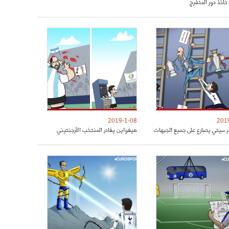
تأخذ دور المتفرج
2019-1-08
201
 سيتي يصارع على جميع الجبهات
هيغواين يغادر المنتخب الأرجنتيني