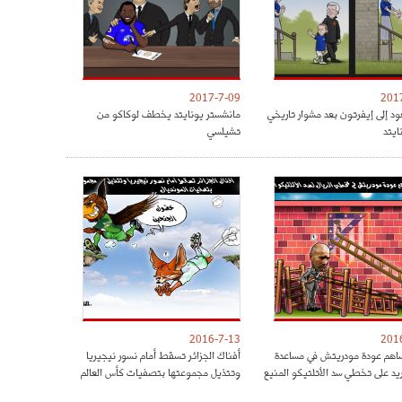
2017-7-09
201
ود إلى إيفرتون بعد مشوار تاريخي
مانشستر يونايتد يخطف لوكاكو من
ايتد
تشيلسي
2016-7-13
201
هم عودة مودريتش في مساعدة
أفناك الجزائر تسقط أمام نسور نيجيريا
ريد على تخطي سد الأتلتيكو المنيع
وتتذيل مجموعتها بتصفيات كأس العالم