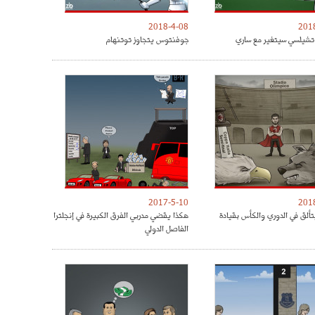
2018-4-08
201
شيلسي سيتغير مع ساري
جوفنتوس يتجاوز توتنهام
2017-5-10
201
تألق في الدوري والكأس بقيادة
هكذا يقضي مدربي الفرق الكبيرة في إنجلترا
الفاصل الدولي