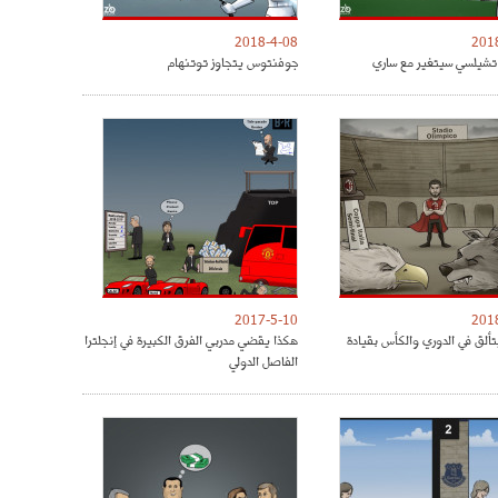
2018-4-08
201
شيلسي سيتغير مع ساري
جوفنتوس يتجاوز توتنهام
2017-5-10
201
تألق في الدوري والكأس بقيادة
هكذا يقضي مدربي الفرق الكبيرة في إنجلترا
الفاصل الدولي