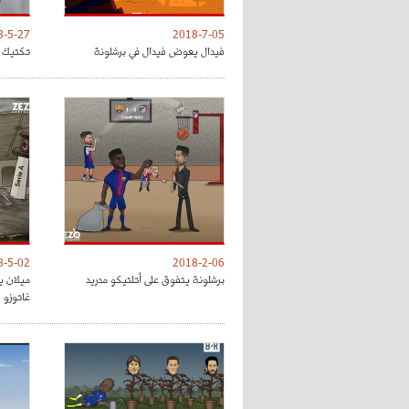
8-5-27
2018-7-05
فيدال يعوض فيدال في برشلونة
تكتيك ت
8-5-02
2018-2-06
برشلونة يتفوق على أتلتيكو مدريد
ميلان ي
غاتوزو