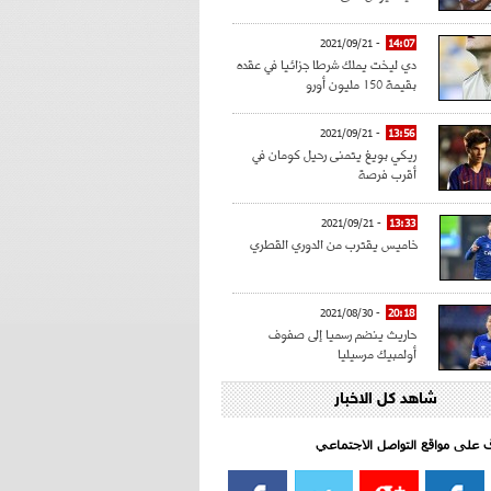
- 2021/09/21
14:07
دي ليخت يملك شرطا جزائيا في عقده
بقيمة 150 مليون أورو
- 2021/09/21
13:56
ريكي بويغ يتمنى رحيل كومان في
أقرب فرصة
- 2021/09/21
13:33
خاميس يقترب من الدوري القطري
- 2021/08/30
20:18
حاريث ينضم رسميا إلى صفوف
أولمبيك مرسيليا
شاهد كل الاخبار
- 2021/08/15
15:39
كراوتش:"سانشو صفقة الموسم في
كل الدوريات"
اف على مواقع التواصل الاجتماعي‎