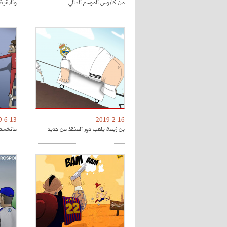
من كابوس الموسم الحالي
والبقية 
9-6-13
2019-2-16
بن زيمة يلعب دور المنقذ من جديد
مانشستر