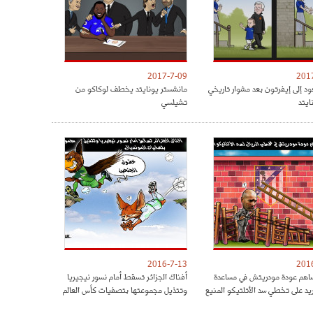
2017-7-09
201
ود إلى إيفرتون بعد مشوار تاريخي
مانشستر يونايتد يخطف لوكاكو من
ايتد
تشيلسي
2016-7-13
201
هم عودة مودريتش في مساعدة
أفناك الجزائر تسقط أمام نسور نيجيريا
ريد على تخطي سد الأتلتيكو المنيع
وتتذيل مجموعتها بتصفيات كأس العالم