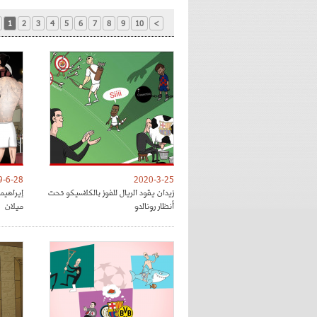
1
2
3
4
5
6
7
8
9
10
>
9-6-28
2020-3-25
زيدان يقود الريال للفوز بالكلاسيكو تحت
إيراهي
أنظار رونالدو
ميلان