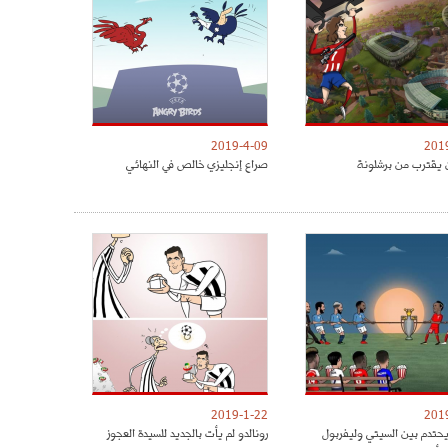
2019-4-09
201
 يقترب من برشلونة
صراع إنجليزي خالص في النهائي
2019-1-22
201
يحتدم بين السيتي وليفربول
رونالدو لم يأت بالجديد للسيدة العجوز