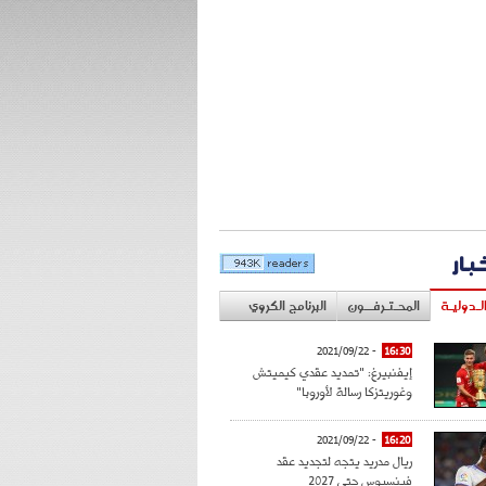
خبار
لـدوليـة
المحـتـرفــون
البرنامج الكروي
- 2021/09/22
16:30
إيفنبيرغ: "تمديد عقدي كيميتش
وغوريتزكا رسالة لأوروبا"
- 2021/09/22
16:20
ريال مدريد يتجه لتجديد عقد
فينسيوس حتى 2027