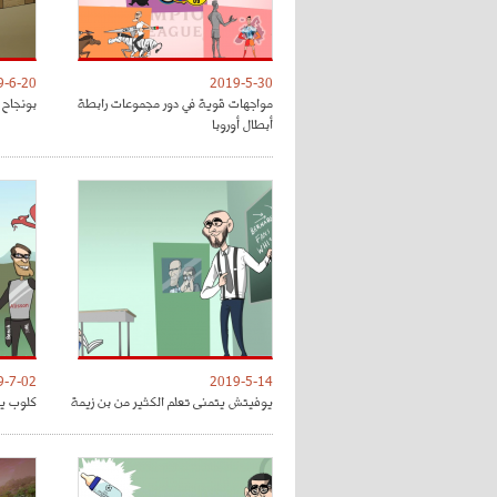
9-6-20
2019-5-30
مواجهات قوية في دور مجموعات رابطة
بونجاح 
أبطال أوروبا
9-7-02
2019-5-14
يوفيتش يتمنى تعلم الكثير من بن زيمة
كلوب يق