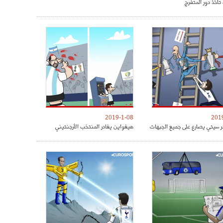
تأخذ دور المتفرج
2019-1-08
201
 سيتي يصارع على جميع الجبهات
هيغواين يغادر المنتخب الأرجنتيني