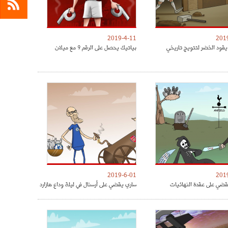
2019-4-11
201
يقود الخضر لتتويج تاريخي
بياتيك يحصل على الرقم 9 مع ميلان
2019-6-01
201
ضي على عقدة النهائيات
ساري يقضي على أرسنال في ليلة وداع هازارد