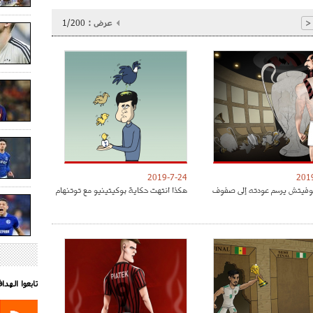
عرض :
1/200
<
2019-7-24
201
موفيتش يرسم عودته إلى صفوف
هكذا انتهت حكاية بوكيتينيو مع توتنهام
تابعوا الهد