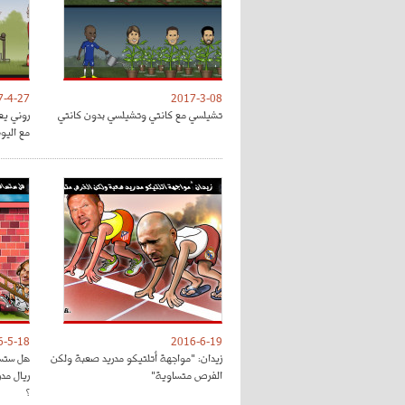
7-4-27
2017-3-08
تشيلسي مع كانتي وتشيلسي بدون كانتي
روني يع
مع اليون
6-5-18
2016-6-19
زيدان: "مواجهة أتلتيكو مدريد صعبة ولكن
هل ستسا
الفرص متساوية"
ريال مد
؟