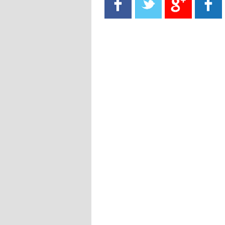
- 2021/08/15
13:40
يوفيتش يعرض خدماته على الإنتير
- 2021/08/15
13:16
أليغري: "الدفاع أبرز مشكلة تواجهنا
قبل انطلاق البطولة"
- 2021/08/15
13:15
مانشستر سيتي يُجهز عرضا جديدا من
أجل كاين
- 2021/08/15
12:56
ريال مدريد مستاء من ماريانو دياز
- 2021/08/15
12:47
دزيكو يُصر على راتب شهر جويلية
ويعرقل انتقاله إلى الإنتير
- 2021/08/15
12:43
لوبيز(رئيس بوردو): "صفقة عدلي مع