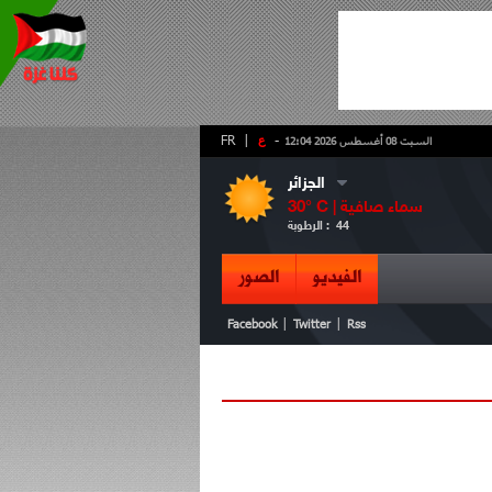
-
ع
|
FR
السبت 08 أغسطس 2026 12:04
الجزائر
سماء صافية
° C |
30
44
الرطوبة :
الفيديو
الصور
|
|
Facebook
Twitter
Rss