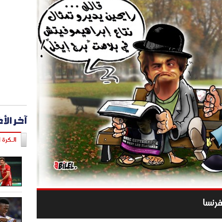
آخر الأ
الـكرة ا
رنسا