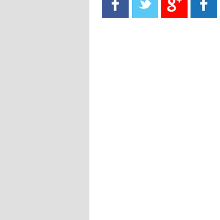
- 2021/08/15
13:40
يوفيتش يعرض خدماته على الإنتير
- 2021/08/15
13:16
أليغري: "الدفاع أبرز مشكلة تواجهنا
قبل انطلاق البطولة"
- 2021/08/15
13:15
مانشستر سيتي يُجهز عرضا جديدا من
أجل كاين
- 2021/08/15
12:56
ريال مدريد مستاء من ماريانو دياز
- 2021/08/15
12:47
دزيكو يُصر على راتب شهر جويلية
ويعرقل انتقاله إلى الإنتير
- 2021/08/15
12:43
لوبيز(رئيس بوردو): "صفقة عدلي مع