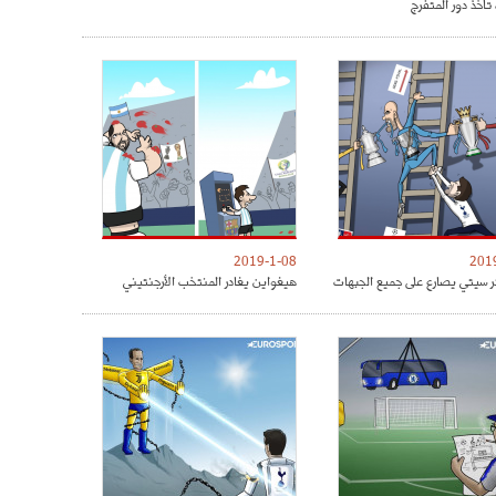
تأخذ دور المتفرج
2019-1-08
201
 سيتي يصارع على جميع الجبهات
هيغواين يغادر المنتخب الأرجنتيني