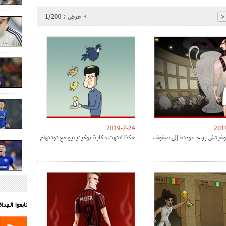
عرض :
1/200
<
2019-7-24
201
موفيتش يرسم عودته إلى صفوف
هكذا انتهت حكاية بوكيتينيو مع توتنهام
تابعوا الهد