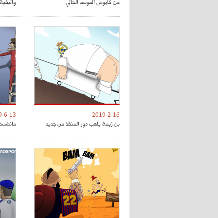
من كابوس الموسم الحالي
والبقية 
9-6-13
2019-2-16
بن زيمة يلعب دور المنقذ من جديد
مانشستر