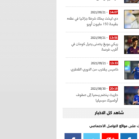
- 2021/09/21
14:07
دي ليخت يملك شرطا جزائيا في عقده
بقيمة 150 مليون أورو
- 2021/09/21
13:56
ريكي بويغ يتمنى رحيل كومان في
أقرب فرصة
- 2021/09/21
13:33
خاميس يقترب من الدوري القطري
- 2021/08/30
20:18
حاريث ينضم رسميا إلى صفوف
أولمبيك مرسيليا
شاهد كل الاخبار
- 2021/08/15
15:39
كراوتش:"سانشو صفقة الموسم في
كل الدوريات"
اف على مواقع التواصل الاجتماعي‎