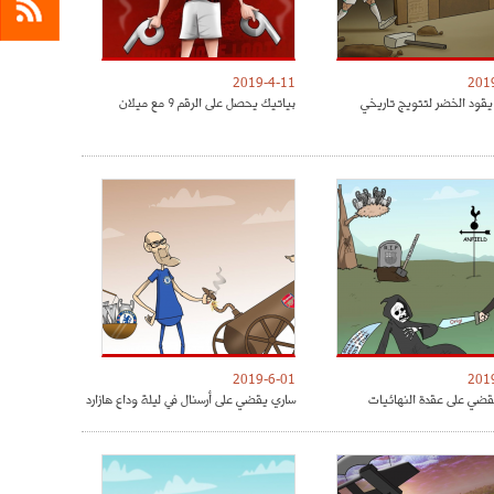
2019-4-11
201
يقود الخضر لتتويج تاريخي
بياتيك يحصل على الرقم 9 مع ميلان
2019-6-01
201
ضي على عقدة النهائيات
ساري يقضي على أرسنال في ليلة وداع هازارد