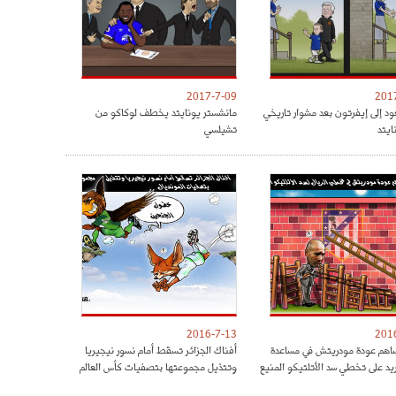
2017-7-09
201
ود إلى إيفرتون بعد مشوار تاريخي
مانشستر يونايتد يخطف لوكاكو من
ايتد
تشيلسي
2016-7-13
201
هم عودة مودريتش في مساعدة
أفناك الجزائر تسقط أمام نسور نيجيريا
ريد على تخطي سد الأتلتيكو المنيع
وتتذيل مجموعتها بتصفيات كأس العالم