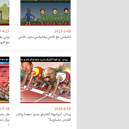
7-4-27
2017-3-08
تشيلسي مع كانتي وتشيلسي بدون كانتي
روني يع
مع اليون
6-5-18
2016-6-19
زيدان: "مواجهة أتلتيكو مدريد صعبة ولكن
هل ستسا
الفرص متساوية"
ريال مد
؟