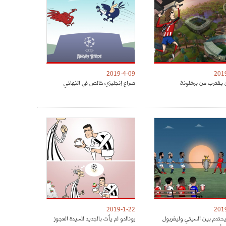
2019-4-09
201
 يقترب من برشلونة
صراع إنجليزي خالص في النهائي
2019-1-22
201
يحتدم بين السيتي وليفربول
رونالدو لم يأت بالجديد للسيدة العجوز