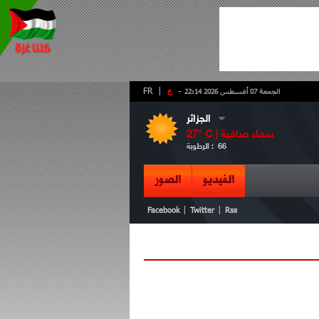
-
ع
|
FR
الجمعة 07 أغسطس 2026 22:14
الجزائر
سماء صافية
° C |
27
66
الرطوبة :
الفيديو
الصور
|
|
Facebook
Twitter
Rss