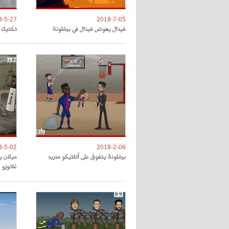
8-5-27
2018-7-05
فيدال يعوض فيدال في برشلونة
تكتيك ت
8-5-02
2018-2-06
برشلونة يتفوق على أتلتيكو مدريد
ميلان ي
غاتوزو