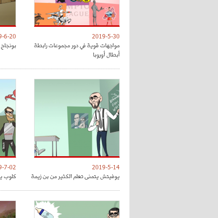
9-6-20
2019-5-30
مواجهات قوية في دور مجموعات رابطة
بونجاح 
أبطال أوروبا
9-7-02
2019-5-14
يوفيتش يتمنى تعلم الكثير من بن زيمة
كلوب يق