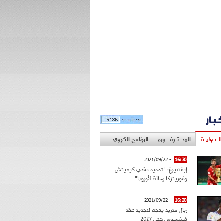
خبار
لـدوليـة
المحـتـرفــون
البرنامج الكروي
- 2021/09/22
16:30
إيفنبيرغ: "تمديد عقدي كيميتش
وغوريتزكا رسالة لأوروبا"
- 2021/09/22
16:20
ريال مدريد يتجه لتجديد عقد
فينسيوس حتى 2027