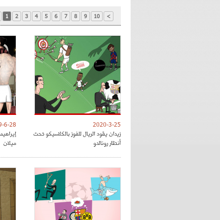
1
2
3
4
5
6
7
8
9
10
>
9-6-28
2020-3-25
زيدان يقود الريال للفوز بالكلاسيكو تحت
إيراهي
أنظار رونالدو
ميلان