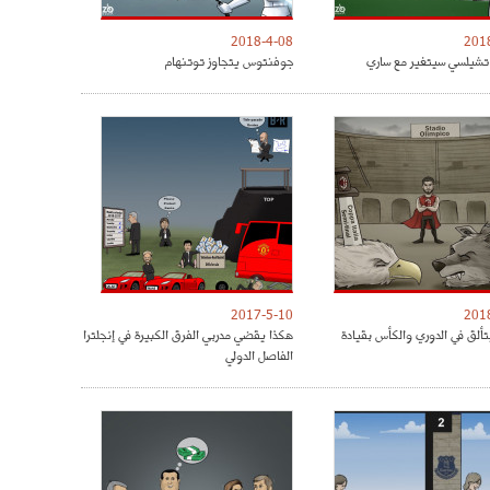
2018-4-08
201
شيلسي سيتغير مع ساري
جوفنتوس يتجاوز توتنهام
2017-5-10
201
تألق في الدوري والكأس بقيادة
هكذا يقضي مدربي الفرق الكبيرة في إنجلترا
الفاصل الدولي