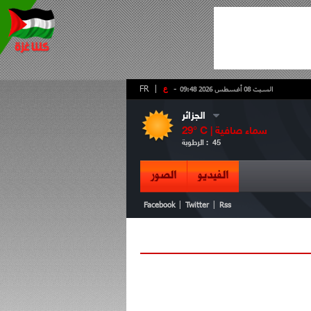
-
ع
|
FR
السبت 08 أغسطس 2026 09:48
الجزائر
سماء صافية
° C |
29
45
الرطوبة :
الفيديو
الصور
|
|
Facebook
Twitter
Rss