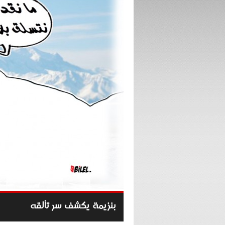
بنزيمة يكشف سر تألقه