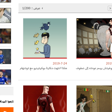
عرض :
1/200
<
2019-7-24
201
موفيتش يرسم عودته إلى صفوف
هكذا انتهت حكاية بوكيتينيو مع توتنهام
تابعوا الهد