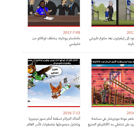
2017-7-09
201
ود إلى إيفرتون بعد مشوار تاريخي
مانشستر يونايتد يخطف لوكاكو من
ايتد
تشيلسي
2016-7-13
201
هم عودة مودريتش في مساعدة
أفناك الجزائر تسقط أمام نسور نيجيريا
ريد على تخطي سد الأتلتيكو المنيع
وتتذيل مجموعتها بتصفيات كأس العالم