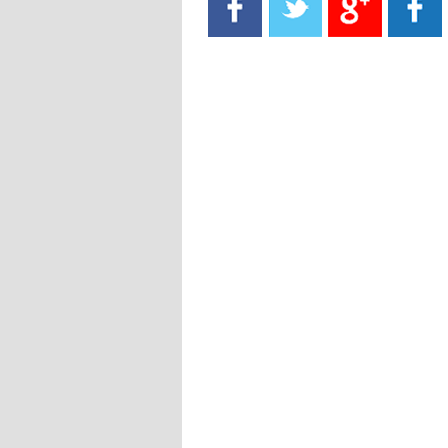
- 2021/08/15
13:40
يوفيتش يعرض خدماته على الإنتير
- 2021/08/15
13:16
أليغري: "الدفاع أبرز مشكلة تواجهنا
قبل انطلاق البطولة"
- 2021/08/15
13:15
مانشستر سيتي يُجهز عرضا جديدا من
أجل كاين
- 2021/08/15
12:56
ريال مدريد مستاء من ماريانو دياز
- 2021/08/15
12:47
دزيكو يُصر على راتب شهر جويلية
ويعرقل انتقاله إلى الإنتير
- 2021/08/15
12:43
لوبيز(رئيس بوردو): "صفقة عدلي مع