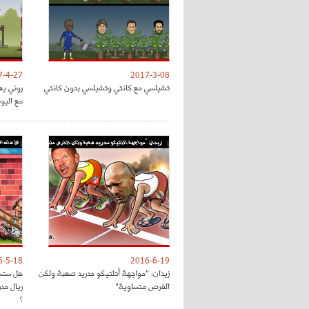
7-4-27
2017-3-08
تشيلسي مع كانتي وتشيلسي بدون كانتي
روني يع
مع اليون
6-5-18
2016-6-19
زيدان: "مواجهة أتلتيكو مدريد صعبة ولكن
هل ستسا
الفرص متساوية"
ريال مد
؟