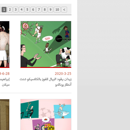
1
2
3
4
5
6
7
8
9
10
>
9-6-28
2020-3-25
زيدان يقود الريال للفوز بالكلاسيكو تحت
إيراهي
أنظار رونالدو
ميلان