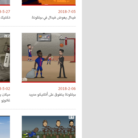
8-5-27
2018-7-05
فيدال يعوض فيدال في برشلونة
تكتيك ت
8-5-02
2018-2-06
برشلونة يتفوق على أتلتيكو مدريد
ميلان ي
غاتوزو