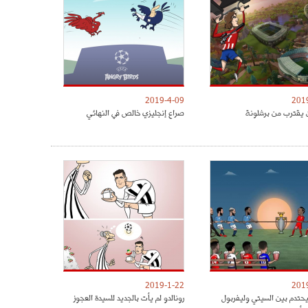
2019-4-09
201
 يقترب من برشلونة
صراع إنجليزي خالص في النهائي
2019-1-22
201
يحتدم بين السيتي وليفربول
رونالدو لم يأت بالجديد للسيدة العجوز