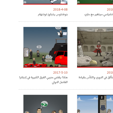
2018-4-08
201
شيلسي سيتغير مع ساري
جوفنتوس يتجاوز توتنهام
2017-5-10
201
تألق في الدوري والكأس بقيادة
هكذا يقضي مدربي الفرق الكبيرة في إنجلترا
الفاصل الدولي