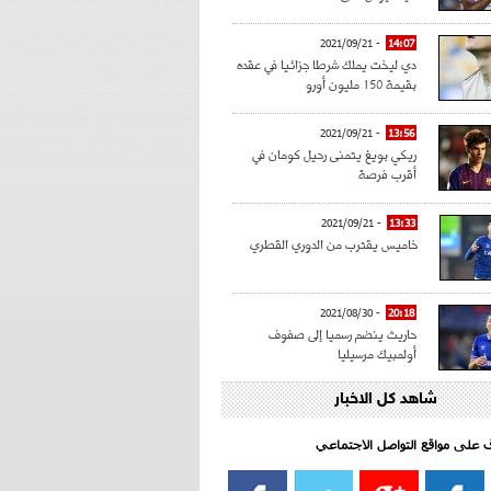
- 2021/09/21
14:07
دي ليخت يملك شرطا جزائيا في عقده
بقيمة 150 مليون أورو
- 2021/09/21
13:56
ريكي بويغ يتمنى رحيل كومان في
أقرب فرصة
- 2021/09/21
13:33
خاميس يقترب من الدوري القطري
- 2021/08/30
20:18
حاريث ينضم رسميا إلى صفوف
أولمبيك مرسيليا
شاهد كل الاخبار
- 2021/08/15
15:39
كراوتش:"سانشو صفقة الموسم في
كل الدوريات"
اف على مواقع التواصل الاجتماعي‎