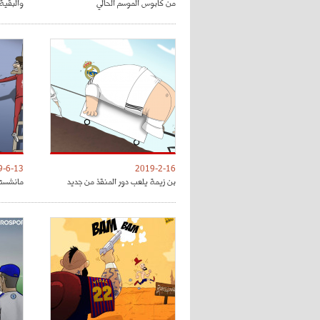
من كابوس الموسم الحالي
والبقية 
9-6-13
2019-2-16
بن زيمة يلعب دور المنقذ من جديد
مانشستر