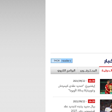
خبار
لـدوليـة
المحـتـرفــون
البرنامج الكروي
- 2021/09/22
16:30
إيفنبيرغ: "تمديد عقدي كيميتش
وغوريتزكا رسالة لأوروبا"
- 2021/09/22
16:20
ريال مدريد يتجه لتجديد عقد
فينسيوس حتى 2027