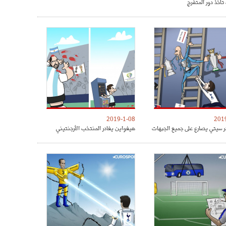
تأخذ دور المتفرج
2019-1-08
201
 سيتي يصارع على جميع الجبهات
هيغواين يغادر المنتخب الأرجنتيني