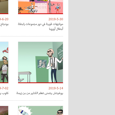
9-6-20
2019-5-30
مواجهات قوية في دور مجموعات رابطة
بونجاح 
أبطال أوروبا
9-7-02
2019-5-14
يوفيتش يتمنى تعلم الكثير من بن زيمة
كلوب يق