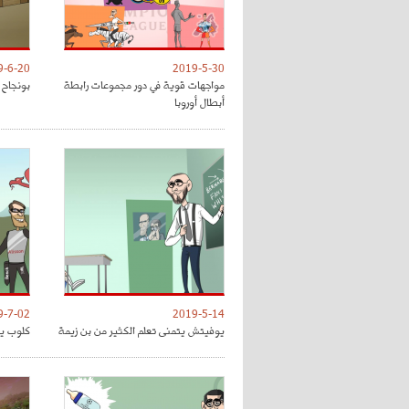
9-6-20
2019-5-30
مواجهات قوية في دور مجموعات رابطة
بونجاح 
أبطال أوروبا
9-7-02
2019-5-14
يوفيتش يتمنى تعلم الكثير من بن زيمة
كلوب يق