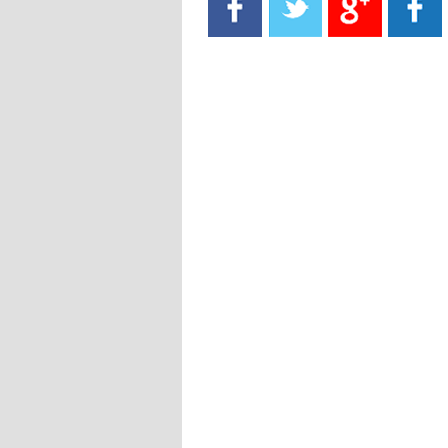
- 2021/08/15
13:40
يوفيتش يعرض خدماته على الإنتير
- 2021/08/15
13:16
أليغري: "الدفاع أبرز مشكلة تواجهنا
قبل انطلاق البطولة"
- 2021/08/15
13:15
مانشستر سيتي يُجهز عرضا جديدا من
أجل كاين
- 2021/08/15
12:56
ريال مدريد مستاء من ماريانو دياز
- 2021/08/15
12:47
دزيكو يُصر على راتب شهر جويلية
ويعرقل انتقاله إلى الإنتير
- 2021/08/15
12:43
لوبيز(رئيس بوردو): "صفقة عدلي مع