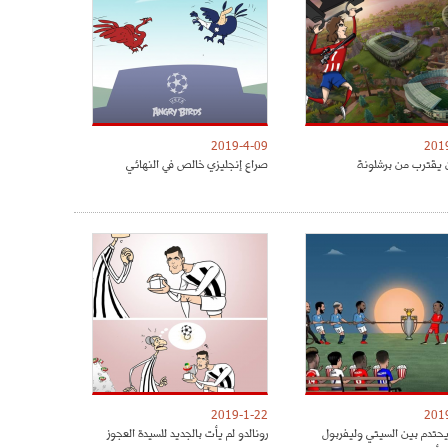
2019-4-09
201
 يقترب من برشلونة
صراع إنجليزي خالص في النهائي
2019-1-22
201
يحتدم بين السيتي وليفربول
رونالدو لم يأت بالجديد للسيدة العجوز