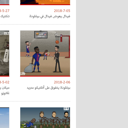
8-5-27
2018-7-05
فيدال يعوض فيدال في برشلونة
تكتيك ت
8-5-02
2018-2-06
برشلونة يتفوق على أتلتيكو مدريد
ميلان ي
غاتوزو