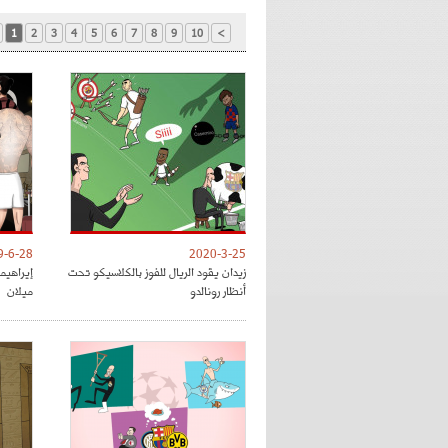
1
2
3
4
5
6
7
8
9
10
>
9-6-28
2020-3-25
زيدان يقود الريال للفوز بالكلاسيكو تحت
إيراهي
أنظار رونالدو
ميلان