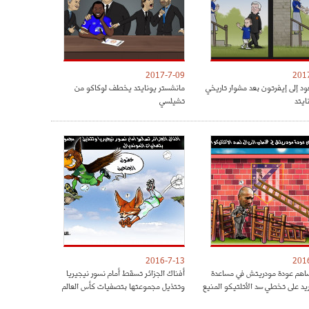
2017-7-09
201
ود إلى إيفرتون بعد مشوار تاريخي
مانشستر يونايتد يخطف لوكاكو من
ايتد
تشيلسي
2016-7-13
201
هم عودة مودريتش في مساعدة
أفناك الجزائر تسقط أمام نسور نيجيريا
ريد على تخطي سد الأتلتيكو المنيع
وتتذيل مجموعتها بتصفيات كأس العالم