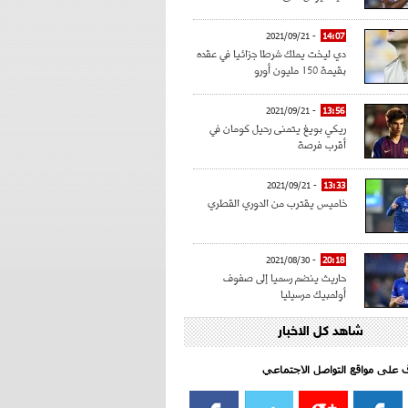
- 2021/09/21
14:07
دي ليخت يملك شرطا جزائيا في عقده
بقيمة 150 مليون أورو
- 2021/09/21
13:56
ريكي بويغ يتمنى رحيل كومان في
أقرب فرصة
- 2021/09/21
13:33
خاميس يقترب من الدوري القطري
- 2021/08/30
20:18
حاريث ينضم رسميا إلى صفوف
أولمبيك مرسيليا
شاهد كل الاخبار
- 2021/08/15
15:39
كراوتش:"سانشو صفقة الموسم في
كل الدوريات"
اف على مواقع التواصل الاجتماعي‎