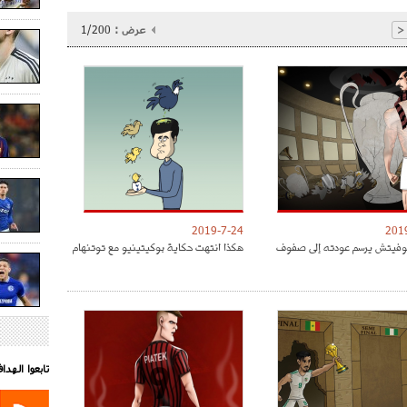
عرض :
1/200
<
2019-7-24
201
موفيتش يرسم عودته إلى صفوف
هكذا انتهت حكاية بوكيتينيو مع توتنهام
تابعوا الهد