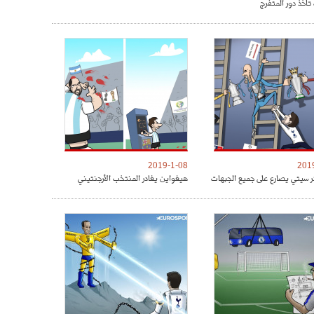
تأخذ دور المتفرج
2019-1-08
201
 سيتي يصارع على جميع الجبهات
هيغواين يغادر المنتخب الأرجنتيني