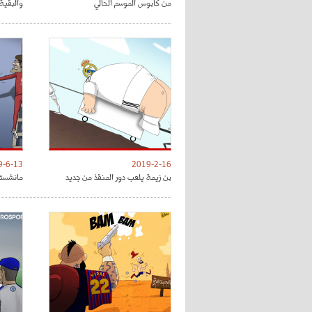
من كابوس الموسم الحالي
والبقية 
9-6-13
2019-2-16
بن زيمة يلعب دور المنقذ من جديد
مانشستر