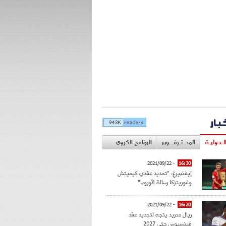
خبار
لـدوليـة
المحـتـرفــون
البرنامج الكروي
- 2021/09/22
16:30
إيفنبيرغ: "تمديد عقدي كيميتش
وغوريتزكا رسالة لأوروبا"
- 2021/09/22
16:20
ريال مدريد يتجه لتجديد عقد
فينسيوس حتى 2027