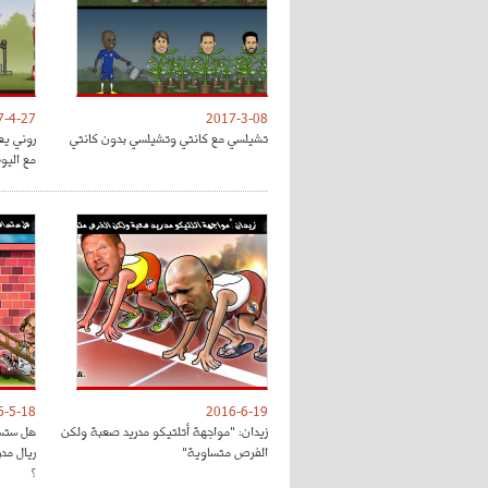
7-4-27
2017-3-08
تشيلسي مع كانتي وتشيلسي بدون كانتي
روني يع
مع اليون
6-5-18
2016-6-19
زيدان: "مواجهة أتلتيكو مدريد صعبة ولكن
هل ستسا
الفرص متساوية"
ريال مد
؟