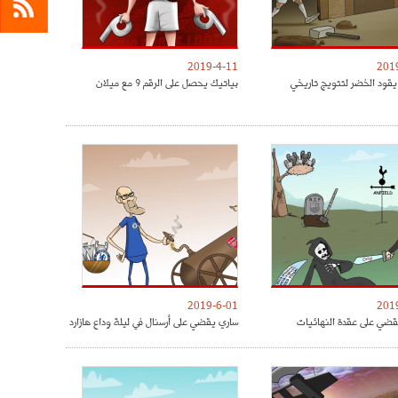
2019-4-11
201
يقود الخضر لتتويج تاريخي
بياتيك يحصل على الرقم 9 مع ميلان
2019-6-01
201
ضي على عقدة النهائيات
ساري يقضي على أرسنال في ليلة وداع هازارد