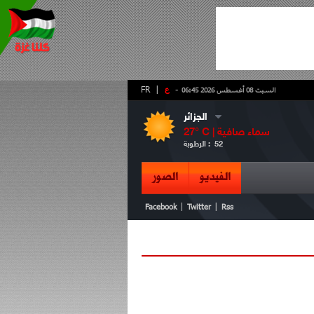
-
ع
|
FR
السبت 08 أغسطس 2026 06:45
الجزائر
سماء صافية
° C |
27
52
الرطوبة :
الفيديو
الصور
|
|
Facebook
Twitter
Rss