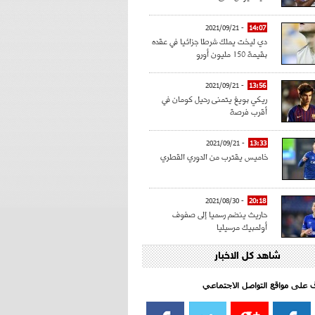
- 2021/09/21
14:07
دي ليخت يملك شرطا جزائيا في عقده
بقيمة 150 مليون أورو
- 2021/09/21
13:56
ريكي بويغ يتمنى رحيل كومان في
أقرب فرصة
- 2021/09/21
13:33
خاميس يقترب من الدوري القطري
- 2021/08/30
20:18
حاريث ينضم رسميا إلى صفوف
أولمبيك مرسيليا
شاهد كل الاخبار
- 2021/08/15
15:39
كراوتش:"سانشو صفقة الموسم في
كل الدوريات"
اف على مواقع التواصل الاجتماعي‎