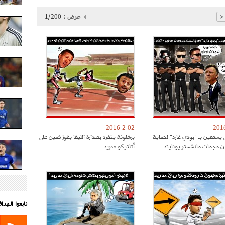
عرض :
1/200
<
2016-2-02
201
 يستعين بـ "بودي غارد" لحماية
برشلونة ينفرد بصدارة الليغا بفوز ثمين على
ن هجمات مانشستر يونايتد
أتلتيكو مدريد
تابعوا الهد