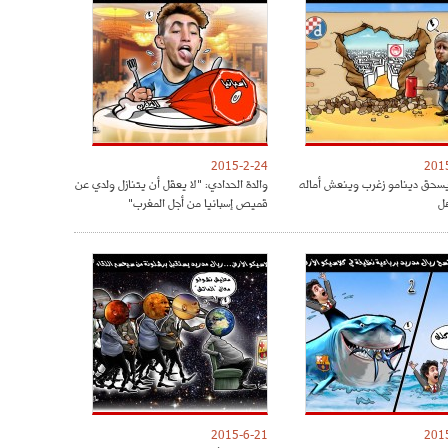
2015-2-24
201
يسحق دينامو زغرب وينعش أماله
والدة الحدادي: "لا يعقل أن يتنازل ولدي عن
هل
قميص إسبانيا من أجل المغرب"
2015-6-21
201