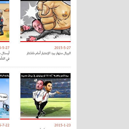
5-5-27
2015-5-27
الريال منهار يرد الإعتبار أمام شاختار
أرسنال 
في التأ
5-7-22
2015-1-23