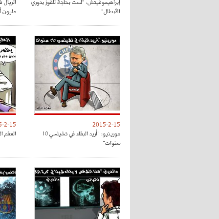
إبراهيموفيتش: "لست بحاجة للفوز بدوري
الأبطال"
مليون أور
5-2-15
2015-2-15
مورينيو: "أريد البقاء في تشيلسي 10
العقم ال
سنوات"