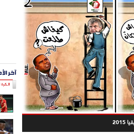
آخر الأ
الـكرة ا
201