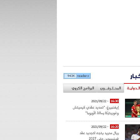
خبار
لـدوليـة
المحـتـرفــون
البرنامج الكروي
- 2021/09/22
16:30
إيفنبيرغ: "تمديد عقدي كيميتش
وغوريتزكا رسالة لأوروبا"
- 2021/09/22
16:20
ريال مدريد يتجه لتجديد عقد
فينسيوس حتى 2027