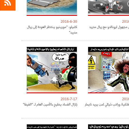
2016-6-30
201
مجهول لرونالدو مع ريال مدريد
كابيلو: "مورينيو ينتظر العودة إلى ريال
مدريد"
2016-7-17
201
كية وراتب خيالي لمن يريد نايمار
زلزال الفساد يطيح بالأمين العام لـ "الفيفا"