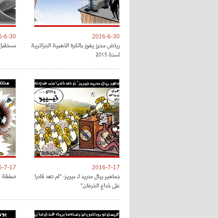
6-6-30
2016-6-30
رياض محرز يفوز بالكرة الذهبية الجزائرية
مستقبل 
لسنة 2015
6-7-17
2016-7-17
جماهير ريال مدريد لـ بيريز: "لم تعد قادرا
صفقة فل
على خداع الخرفان"