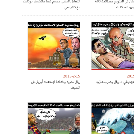
الريال فشل في التتويج بميزانية 600
التعادل السلبي يحسم قمة مانشستر يونايتد
و عام 2015
مع تشيلسي
2015-2-15
201
تهديفي لا يزال يضرب هازارد
ريال مدريد يخطط لإستعادة أوزيل في
الصيف