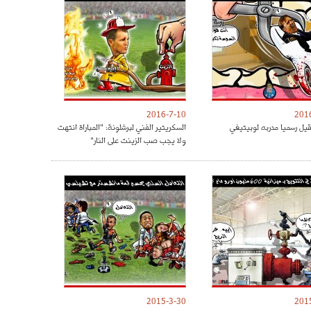
2016-7-10
201
قيل رسميا مدربه لوبيتيغي
السكريتير الفني لبرشلونة: "المباراة انتهت
ولا يجب صب الزينت على النار"
2015-3-30
201