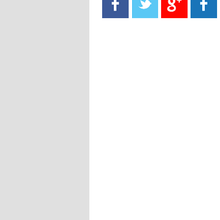
- 2021/08/15
13:40
يوفيتش يعرض خدماته على الإنتير
- 2021/08/15
13:16
أليغري: "الدفاع أبرز مشكلة تواجهنا
قبل انطلاق البطولة"
- 2021/08/15
13:15
مانشستر سيتي يُجهز عرضا جديدا من
أجل كاين
- 2021/08/15
12:56
ريال مدريد مستاء من ماريانو دياز
- 2021/08/15
12:47
دزيكو يُصر على راتب شهر جويلية
ويعرقل انتقاله إلى الإنتير
- 2021/08/15
12:43
لوبيز(رئيس بوردو): "صفقة عدلي مع