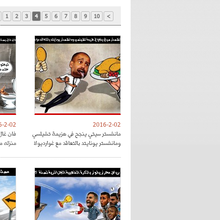
1
2
3
4
5
6
7
8
9
10
>
6-2-02
2016-2-02
مانشستر سيتي ينجح في هزيمة تشيلسي
فان غال
ومانشستر يونايتد بالتعاقد مع غوارديولا
منزله م