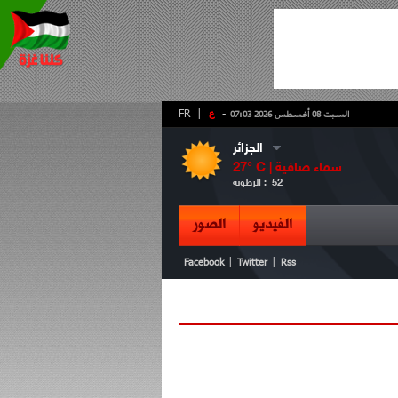
-
ع
|
FR
السبت 08 أغسطس 2026 07:03
الجزائر
سماء صافية
° C |
27
52
الرطوبة :
الفيديو
الصور
|
|
Facebook
Twitter
Rss