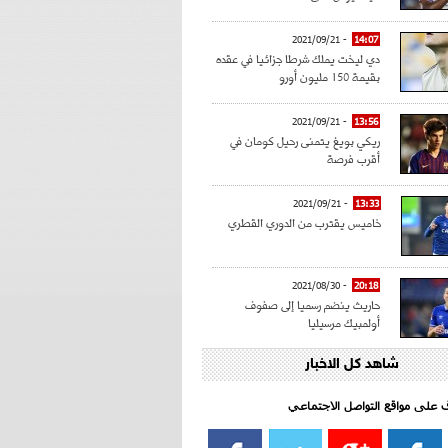
- 2021/09/21
14:07
دي ليخت يملك شرطا جزائيا في عقده
بقيمة 150 مليون أورو
- 2021/09/21
13:56
ريكي بويغ يتمنى رحيل كومان في
أقرب فرصة
- 2021/09/21
13:33
خاميس يقترب من الدوري القطري
- 2021/08/30
20:18
حاريث ينضم رسميا إلى صفوف
أولمبيك مرسيليا
شاهد كل الاخبار
- 2021/08/15
15:39
كراوتش:"سانشو صفقة الموسم في
كل الدوريات"
اف على مواقع التواصل الاجتماعي‎