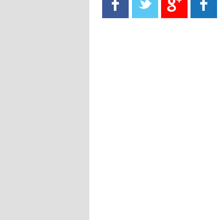
- 2021/08/15
13:40
يوفيتش يعرض خدماته على الإنتير
- 2021/08/15
13:16
أليغري: "الدفاع أبرز مشكلة تواجهنا
قبل انطلاق البطولة"
- 2021/08/15
13:15
مانشستر سيتي يُجهز عرضا جديدا من
أجل كاين
- 2021/08/15
12:56
ريال مدريد مستاء من ماريانو دياز
- 2021/08/15
12:47
دزيكو يُصر على راتب شهر جويلية
ويعرقل انتقاله إلى الإنتير
- 2021/08/15
12:43
لوبيز(رئيس بوردو): "صفقة عدلي مع