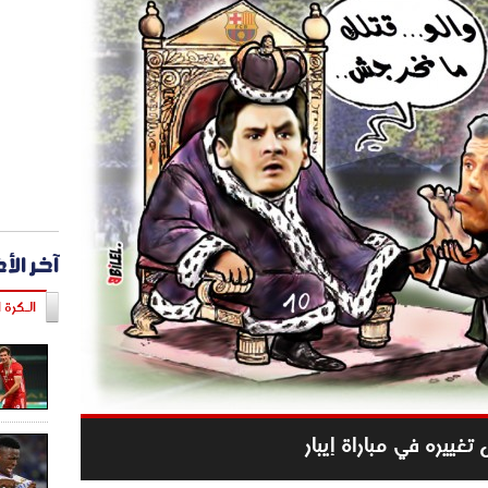
آخر الأ
الـكرة ا
غييره في مباراة إيبار