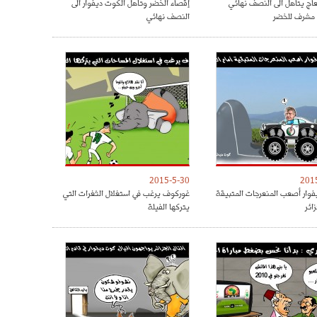
عاج يتاهل الى النصف نهائي
إقصاء الخضر وتأهل الكوت ديفوار الى
 مشرف للخضر
النصف نهائي
2015-5-30
201
وار أصعب المنعرجات المتبيقة
غوركوف يرغب في استغلال الثغرات التي
زائر
يتركها الفيلة