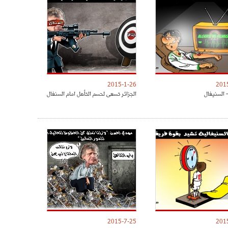
2015-1-26
201
- السنيغال
الجزائر تسعى لحسم التأهل امام السنغال
2015-7-25
201