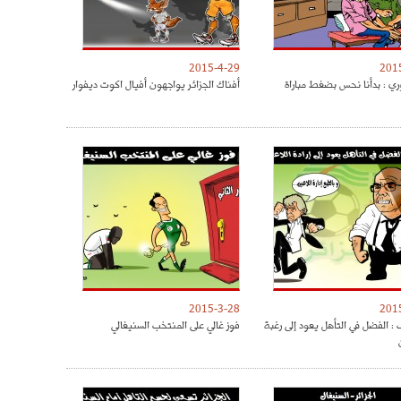
2015-4-29
201
ري : بدأنا نحس بضغط مباراة
أفناك الجزائر يواجهون أفيال اكوت ديفوار
2015-3-28
201
: الفضل في التأهل يعود إلى رغبة
فوز غالي على المنتخب السنيغالي