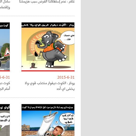
غلام : عدم إستغلالنا الفرص سبب هزيمتنا
ساحل ال
وإقصاء
5-6-31
2015-6-31
رونار : الكوت ديفوار منتخب قوي ولا
كوت ديف
يخشى اي أحد
أمام الج