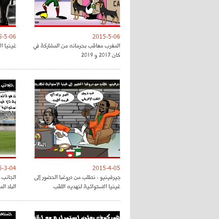
5-5-06
2015-5-06
المغرب معاقب بحرمانه من المشاركة في
غينيا ا
كان 2017 و 2019
5-3-04
2015-4-05
جيرفينيو : نطلب من دروغبا الحضور إلى
الجانب 
غينيا الاستوائية لنهديه اللقب
البلد ال