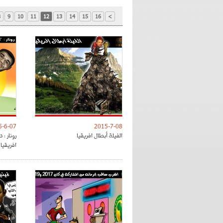
8
9
10
11
12
13
14
15
16
>
5-6-07
2015-7-08
الفيلة أبطال افريقيا
رونار : 
افريقيا