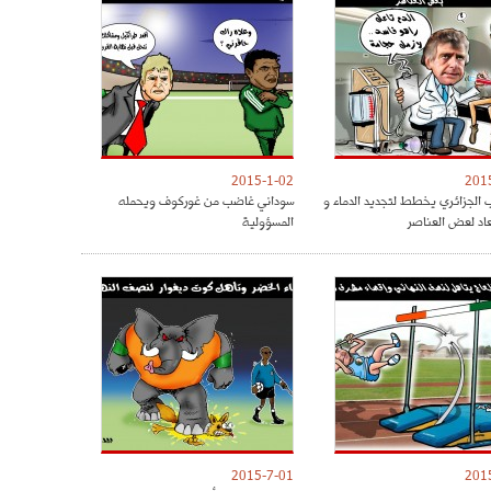
2015-1-02
201
 الجزائري يخطط لتجديد الدماء و
سوداني غاضب من غوركوف ويحمله
عاد لعض العناصر
المسؤولية
2015-7-01
201