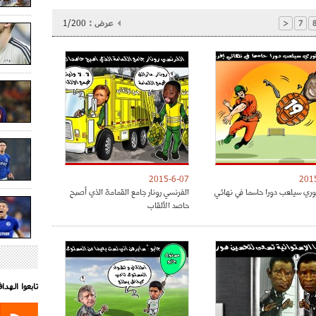
عرض :
1/200
<
7
2015-6-07
201
توري سيلعب دورا حاسما في نهائي
الفرنسي رونار جامع القمامة الذي أصبح
حاصد الألقاب
تابعوا الهد