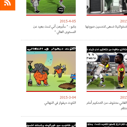
2015-4-05
201
لاستوائية تسعى لتحسين صورتها
جابو : " سأبرهن أني لست بعيد عن
المستوى العالي "
2015-3-04
201
الغاني متخوف من التحكيم أمام
الكوت ديفوار في النهائي
منظم