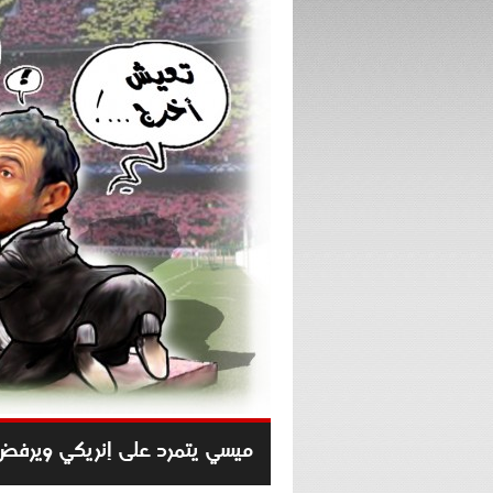
ميسي يتمرد على إنريكي ويرفض ت