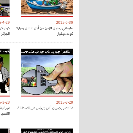
5-4-29
2015-5-30
سليماني يسابق الزمن من أجل اللحاق بمباراة
كولو تو
كوت ديفوار
الجزائر
5-3-28
2015-3-28
غالخضر يجبرون ألان جيراس على الاستقالة
غوركوف 
اللاعبين