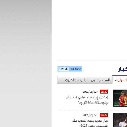
خبار
لـدوليـة
المحـتـرفــون
البرنامج الكروي
- 2021/09/22
16:30
إيفنبيرغ: "تمديد عقدي كيميتش
وغوريتزكا رسالة لأوروبا"
- 2021/09/22
16:20
ريال مدريد يتجه لتجديد عقد
فينسيوس حتى 2027