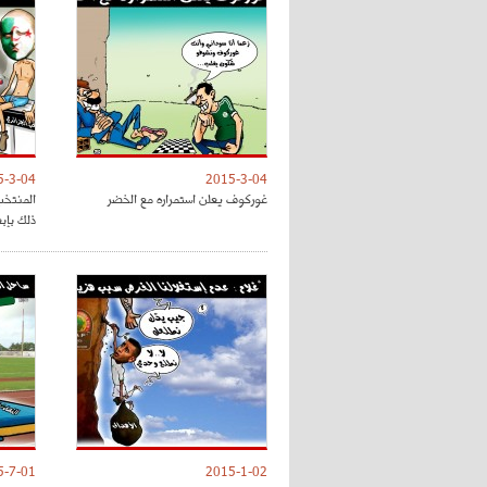
5-3-04
2015-3-04
غوركوف يعلن استمراره مع الخضر
المنتخب
ذلك بإب
5-7-01
2015-1-02