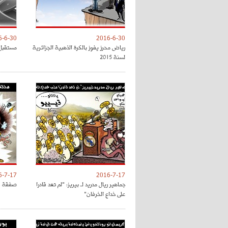
6-6-30
2016-6-30
رياض محرز يفوز بالكرة الذهبية الجزائرية
مستقبل 
لسنة 2015
6-7-17
2016-7-17
جماهير ريال مدريد لـ بيريز: "لم تعد قادرا
صفقة فل
على خداع الخرفان"