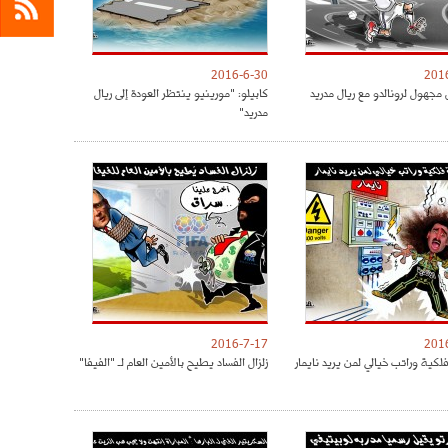
2016-6-30
201
مجهول لرونالدو مع ريال مدريد
كابيلو: "مورينيو ينتظر العودة إلى ريال
مدريد"
2016-7-17
201
كية وراتب خيالي لمن يريد نايمار
زلزال الفساد يطيح بالأمين العام لـ "الفيفا"