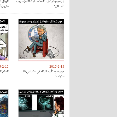
إبراهيموفيتش: "لست بحاجة للفوز بدوري
الأبطال"
مليون أور
5-2-15
2015-2-15
مورينيو: "أريد البقاء في تشيلسي 10
العقم ال
سنوات"