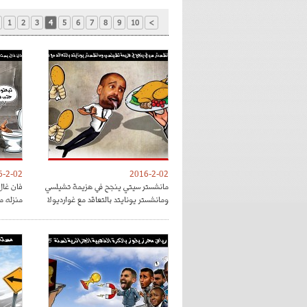
1
2
3
4
5
6
7
8
9
10
>
6-2-02
2016-2-02
مانشستر سيتي ينجح في هزيمة تشيلسي
فان غال
ومانشستر يونايتد بالتعاقد مع غوارديولا
منزله م