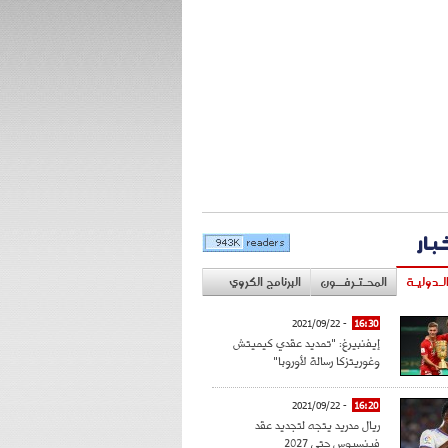
خبار
لـدوليـة
المحـتـرفــون
البرنامج الكروي
- 2021/09/22
16:30
إيفنبيرغ: "تمديد عقدي كيميتش
وغوريتزكا رسالة لأوروبا"
- 2021/09/22
16:20
ريال مدريد يتجه لتجديد عقد
فينسيوس حتى 2027