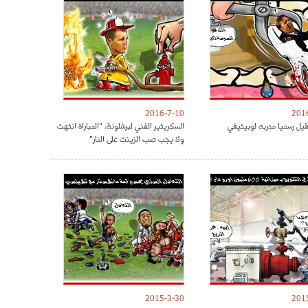
2016-7-10
201
قيل رسميا مدربه لوبيتيغي
السكريتير الفني لبرشلونة: "المباراة انتهت
ولا يجب صب الزينت على النار"
2015-3-30
201