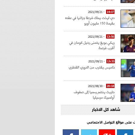
- 2021/09/21
14:07
دي ليخت يملك شرطا جزائيا في عقده
بقيمة 150 مليون أورو
- 2021/09/21
13:56
ريكي بويغ يتمنى رحيل كومان في
أقرب فرصة
- 2021/09/21
13:33
خاميس يقترب من الدوري القطري
- 2021/08/30
20:18
حاريث ينضم رسميا إلى صفوف
أولمبيك مرسيليا
شاهد كل الاخبار
- 2021/08/15
15:39
كراوتش:"سانشو صفقة الموسم في
كل الدوريات"
اف على مواقع التواصل الاجتماعي‎