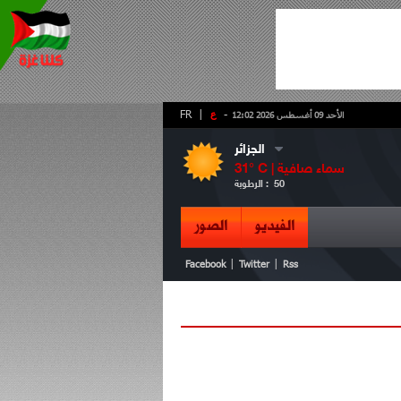
-
ع
|
FR
الأحد 09 أغسطس 2026 12:02
الجزائر
سماء صافية
° C |
31
50
الرطوبة :
الفيديو
الصور
|
|
Facebook
Twitter
Rss