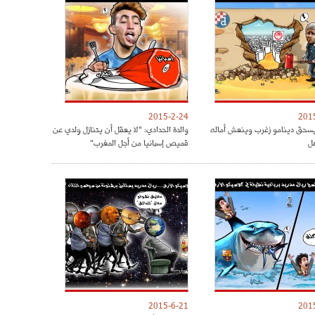
2015-2-24
201
يسحق دينامو زغرب وينعش أماله
والدة الحدادي: "لا يعقل أن يتنازل ولدي عن
هل
قميص إسبانيا من أجل المغرب"
2015-6-21
201