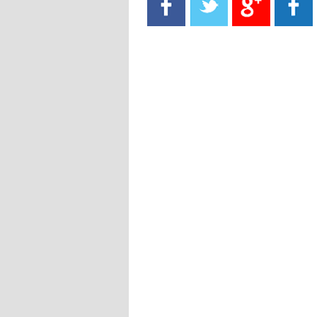
- 2021/08/15
13:40
يوفيتش يعرض خدماته على الإنتير
- 2021/08/15
13:16
أليغري: "الدفاع أبرز مشكلة تواجهنا
قبل انطلاق البطولة"
- 2021/08/15
13:15
مانشستر سيتي يُجهز عرضا جديدا من
أجل كاين
- 2021/08/15
12:56
ريال مدريد مستاء من ماريانو دياز
- 2021/08/15
12:47
دزيكو يُصر على راتب شهر جويلية
ويعرقل انتقاله إلى الإنتير
- 2021/08/15
12:43
لوبيز(رئيس بوردو): "صفقة عدلي مع