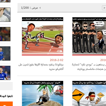
عرض :
1/200
<
2016-2-02
201
 يستعين بـ "بودي غارد" لحماية
برشلونة ينفرد بصدارة الليغا بفوز ثمين على
ن هجمات مانشستر يونايتد
أتلتيكو مدريد
تابعوا الهد