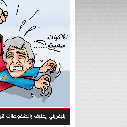
بليغريني يعترف بالضغوطات قب