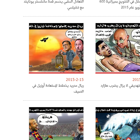
الريال فشل في التتويج بميزانية 600
التعادل السلبي يحسم قمة مانشستر يونايتد
و عام 2015
مع تشيلسي
2015-2-15
201
تهديفي لا يزال يضرب هازارد
ريال مدريد يخطط لإستعادة أوزيل في
الصيف