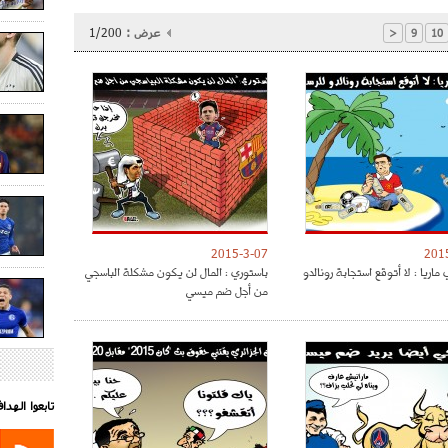
عرض :
1/200
<
9
10
2015-3-07
201
ماريا : لا أتوقع استجابة رونالدو
باستوري : المال لن يكون مشكلة الباسجي
من أجل ضم ميسي
تابعوا الهد