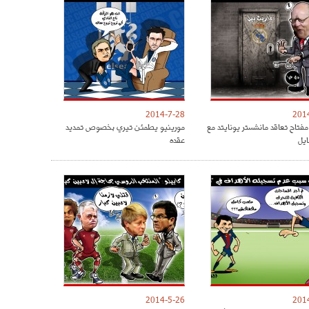
2014-7-28
201
مفتاح تعاقد مانشستر يونايتد مع
مورينيو يطمئن تيري بخصوص تمديد
ايل
عقده
2014-5-26
201