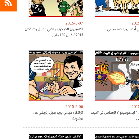
2015-3-07
201
ي أيضا يريد ضم ميسي
التلفزيون الجزائري يقتني حقوق بث "كان
2015"مقابل 120 مليار
2015-2-06
201
 ليسبورتينو": الرصاص في البيت
لارانكا : ميسي يريد رحيل إنريكي عن
ي
برشلونة