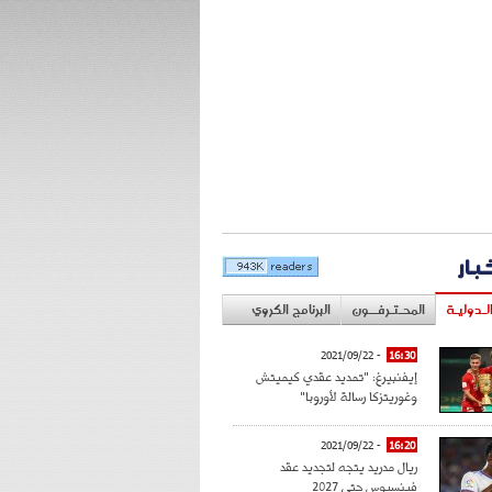
خبار
لـدوليـة
المحـتـرفــون
البرنامج الكروي
- 2021/09/22
16:30
إيفنبيرغ: "تمديد عقدي كيميتش
وغوريتزكا رسالة لأوروبا"
- 2021/09/22
16:20
ريال مدريد يتجه لتجديد عقد
فينسيوس حتى 2027