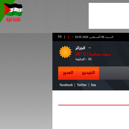
-
ع
|
FR
السبت 08 أغسطس 2026 19:55
الجزائر
سماء صافية
° C |
29
55
الرطوبة :
الفيديو
الصور
|
|
Facebook
Twitter
Rss