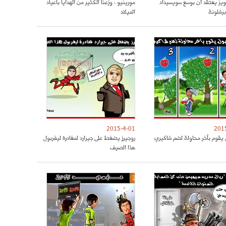
ويز يعتقد أن بوسع سويسيداد
مورينيو : وزعنا الكثير من الهدايا بأعياد
رشلونة
الميلاد
2015-4-01
201
 يقوم بآخر محاولة لضم شاكيري
روجيرز يضغط على جيرارد لمغادرة ليفربول
هذا الصيف