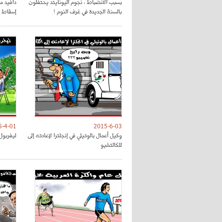
بسبب الانضباط : نجوم اليونايتد يحتفلون
دافيد م
بالسنة الجديدة في غرف النوم !
إسقاط ب
5-4-01
2015-6-03
وكيل أعمال بالوتيلي في إنجلترا لإعادته إلى
ليفربول
للكالتشيو