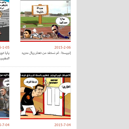
5-1-05
2015-2-06
إنييستا : لم نستفد من تعثر ريال مدريد
يايا تو
المغربي
5-7-04
2015-7-04