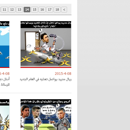
11
12
13
14
15
16
17
18
>
5-4-08
2015-4-08
ريال مدريد يواصل تعثره في العام الجديد
أنخل دي 
للرسالة