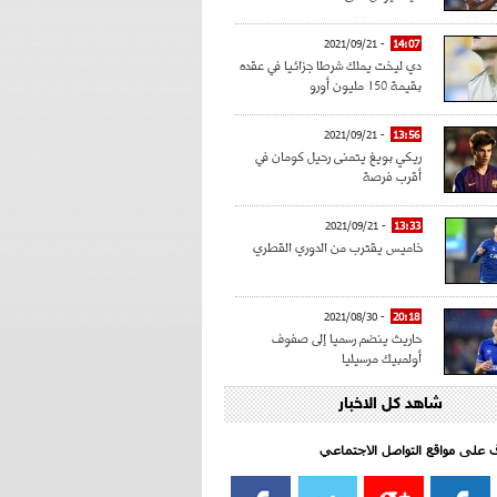
- 2021/09/21
14:07
دي ليخت يملك شرطا جزائيا في عقده
بقيمة 150 مليون أورو
- 2021/09/21
13:56
ريكي بويغ يتمنى رحيل كومان في
أقرب فرصة
- 2021/09/21
13:33
خاميس يقترب من الدوري القطري
- 2021/08/30
20:18
حاريث ينضم رسميا إلى صفوف
أولمبيك مرسيليا
شاهد كل الاخبار
- 2021/08/15
15:39
كراوتش:"سانشو صفقة الموسم في
كل الدوريات"
اف على مواقع التواصل الاجتماعي‎