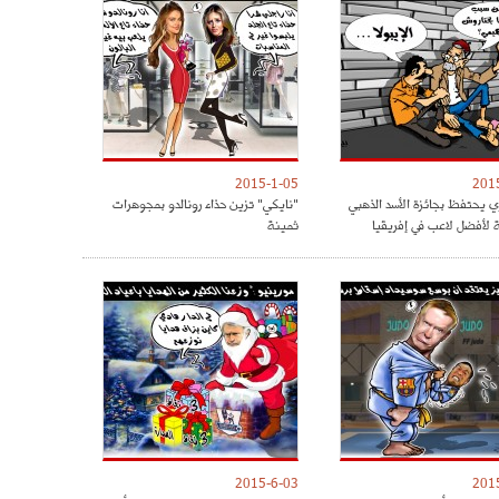
2015-1-05
201
ري يحتفظ بجائزة الأسد الذهبي
"نايكي" تزين حذاء رونالدو بمجوهرات
ة لأفضل لاعب في إفريقيا
ثمينة
2015-6-03
201