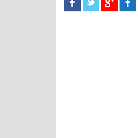
- 2021/08/15
13:40
يوفيتش يعرض خدماته على الإنتير
- 2021/08/15
13:16
أليغري: "الدفاع أبرز مشكلة تواجهنا
قبل انطلاق البطولة"
- 2021/08/15
13:15
مانشستر سيتي يُجهز عرضا جديدا من
أجل كاين
- 2021/08/15
12:56
ريال مدريد مستاء من ماريانو دياز
- 2021/08/15
12:47
دزيكو يُصر على راتب شهر جويلية
ويعرقل انتقاله إلى الإنتير
- 2021/08/15
12:43
لوبيز(رئيس بوردو): "صفقة عدلي مع