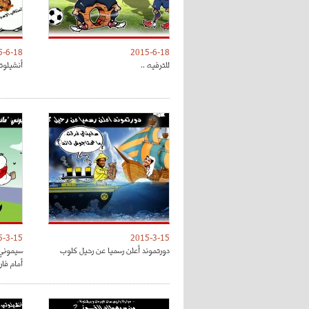
5-6-18
2015-6-18
للترفيه ..
أنشيلوتي
5-3-15
2015-3-15
دورتموند أعلن رسميا عن رحيل كلوب
سيموني 
أمام فا