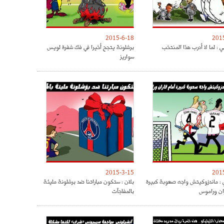
2015-6-18
201
 : لما لا أدرب هذا المنتخب
برشلونة يتجح أخيرا في فك شفرة لويس
سواريز
2015-3-15
201
: ماندزوكيتش واجه صعوبة كبيرة
بلان : ستكون مباراتنا ضد برشلونة مليئة
ران وراموس
بالمفاجآت