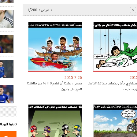
عرض :
1/200
<
2015-7-26
201
البيضاوي يأمل بخطف بطاقة التاهل
ميسي : علينا أن نقدم 110% من طاقتنا
ق سطيف
للفوز على بايرن
تابعوا الهد