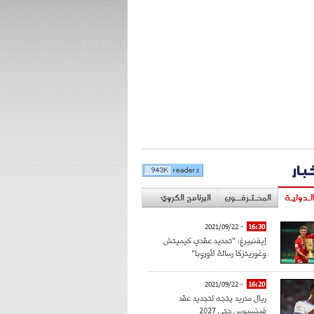
خبار
لـدوليـة
المحـتـرفــون
البرنامج الكروي
- 2021/09/22
16:30
إيفنبيرغ: "تمديد عقدي كيميتش
وغوريتزكا رسالة لأوروبا"
- 2021/09/22
16:20
ريال مدريد يتجه لتجديد عقد
فينسيوس حتى 2027