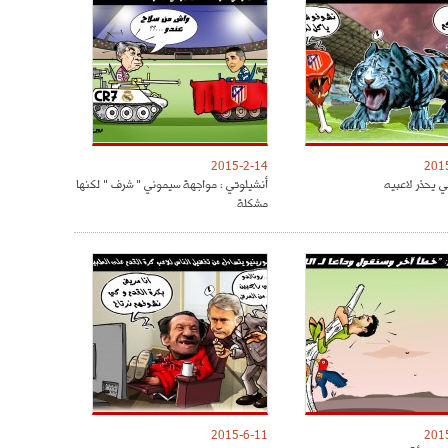
2015-2-14
201
ي يحذر لاعبيه
أنشيلوتي : مواجهة سيموني " شرف " لكنها
مشكلة
2015-6-11
201