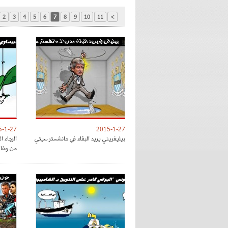
2
3
4
5
6
7
8
9
10
11
>
5-1-27
2015-1-27
بيليغريني يريد البقاء في مانشستر سيتي
الرجاء 
من وفا