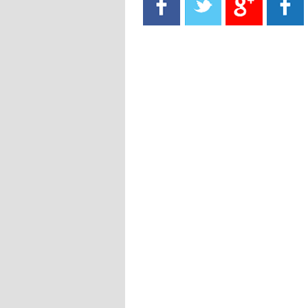
- 2021/08/15
13:40
يوفيتش يعرض خدماته على الإنتير
- 2021/08/15
13:16
أليغري: "الدفاع أبرز مشكلة تواجهنا
قبل انطلاق البطولة"
- 2021/08/15
13:15
مانشستر سيتي يُجهز عرضا جديدا من
أجل كاين
- 2021/08/15
12:56
ريال مدريد مستاء من ماريانو دياز
- 2021/08/15
12:47
دزيكو يُصر على راتب شهر جويلية
ويعرقل انتقاله إلى الإنتير
- 2021/08/15
12:43
لوبيز(رئيس بوردو): "صفقة عدلي مع