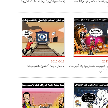
ي يفقد خدمات تياغو سيلفا امام
إقامة دورة كروية بين العصابات الكروية
2015-6-18
201
 : تدريب مانشستر يونايتد أسهل من
فن غال : يمن أن نفوز باللقب ولكن
تشيلسي