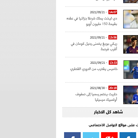
- 2021/09/21
14:07
دي ليخت يملك شرطا جزائيا في عقده
بقيمة 150 مليون أورو
- 2021/09/21
13:56
ريكي بويغ يتمنى رحيل كومان في
أقرب فرصة
- 2021/09/21
13:33
خاميس يقترب من الدوري القطري
- 2021/08/30
20:18
حاريث ينضم رسميا إلى صفوف
أولمبيك مرسيليا
شاهد كل الاخبار
- 2021/08/15
15:39
كراوتش:"سانشو صفقة الموسم في
كل الدوريات"
اف على مواقع التواصل الاجتماعي‎