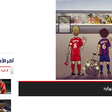
آخر الأ
الـكرة ا
رارد