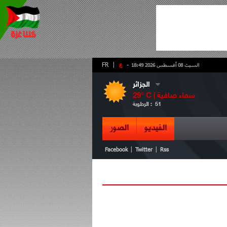
-
ع
|
FR
السبت 08 أغسطس 2026 18:49
الجزائر
سماء صافية
° C |
29
51
الرطوبة :
الفيديو
الصور
|
|
Facebook
Twitter
Rss