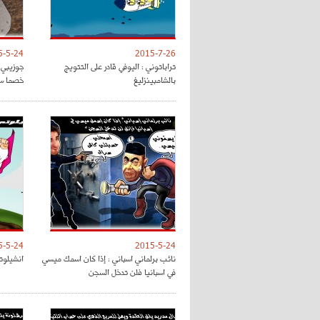
5-5-24
2015-7-26
تراباتوني : اليوفي قادر على التتويج
جوزيبي 
بالشامبينزليغ
خصما سه
5-5-24
2015-5-24
نائب برلماني اسباني : إذا كان اسمك ميسي
انشيلوت
في اسبانيا فلن تدخل السجن