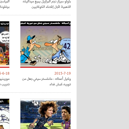
باولو سيزار نجم البرازيل يبيع ميداليته
البياسج
الذهبية لأجل إقتناء الكوكايين
برشلونة
5-6-18
2015-7-19
وكيل أعماله : مانشستر سيتي جعل من
مورينيو
توريه كبش فداء
تدريب 