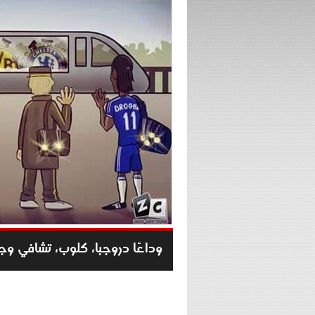
وداعًا دروجبا، كلوب، تشافي وجي