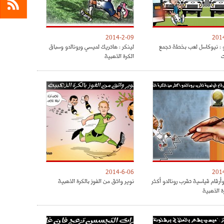
2014-2-09
201
 : نيوكاسل لعب بخطة تجمع
لينكر : هاتريك لميسي ورونالدو وسباق
ت
الكرة الذهبية
2014-6-06
201
أرقام قياسية تقرب رونالدو أكثر
نوير واثق من الفوز بالكرة الذهبية
ة الذهبية