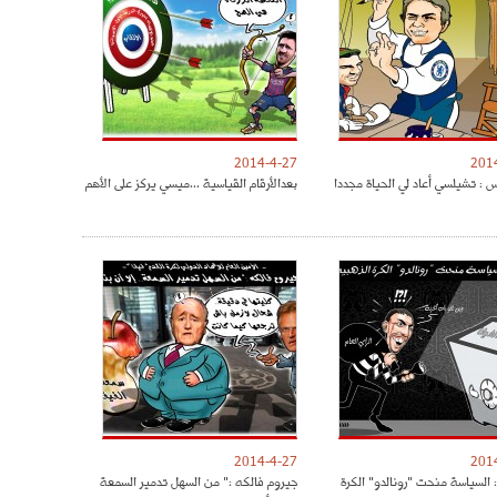
2014-4-27
201
س : تشيلسي أعاد لي الحياة مجددا
بعدالأرقام القياسية ...ميسي يركز على الأهم
2014-4-27
201
 السياسة منحت "رونالدو" الكرة
جيروم فالكه :" من السهل تدمير السمعة