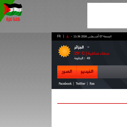
-
ع
|
FR
الجمعة 07 أغسطس 2026 11:36
الجزائر
سماء صافية
° C |
29
49
الرطوبة :
الفيديو
الصور
|
|
Facebook
Twitter
Rss