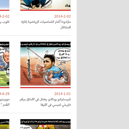
4-2-02
2014-2-02
مارادونا أكثر الشخصيات الرياضية إثارة
كلوب ير
للمشاكل
4-6-29
2014-1-01
كريستيانو رونالدو يفشل في اللحاق برقم
مورينيو 
تاريخي لميسي في الليغا
القدم "