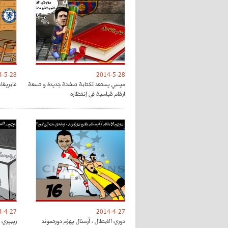
4-5-28
2014-5-28
ميسي يستعد لكتابة صفحة جديدة و تسعة
فابريغا
ارقام قياسية في إنتظاره
4-4-27
2014-4-27
دوري الابطال : أرسنال يهزم دورتموند
ريبيري :