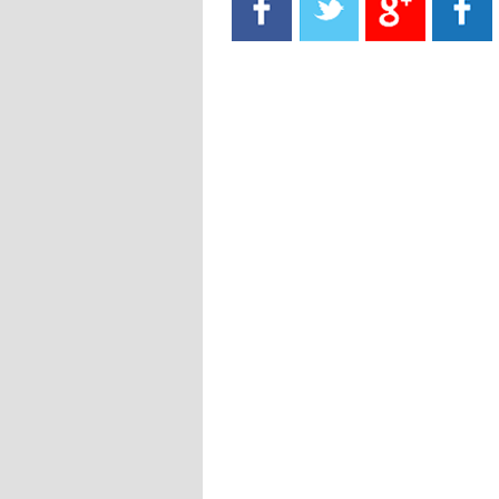
- 2021/08/15
13:40
يوفيتش يعرض خدماته على الإنتير
- 2021/08/15
13:16
أليغري: "الدفاع أبرز مشكلة تواجهنا
قبل انطلاق البطولة"
- 2021/08/15
13:15
مانشستر سيتي يُجهز عرضا جديدا من
أجل كاين
- 2021/08/15
12:56
ريال مدريد مستاء من ماريانو دياز
- 2021/08/15
12:47
دزيكو يُصر على راتب شهر جويلية
ويعرقل انتقاله إلى الإنتير
- 2021/08/15
12:43
لوبيز(رئيس بوردو): "صفقة عدلي مع