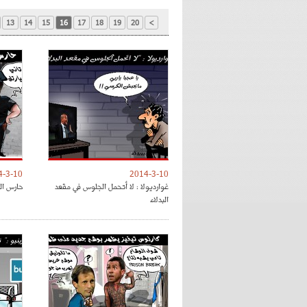
13
14
15
16
17
18
19
20
>
4-3-10
2014-3-10
غوارديولا : لا أتحمل الجلوس في مقعد
حارس ال
البدلاء