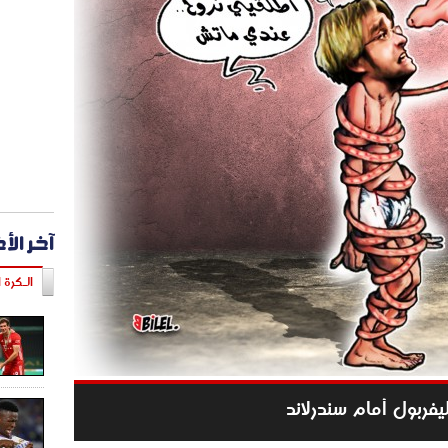
آخر الأ
الـكرة ا
يفربول أمام سندرلاند