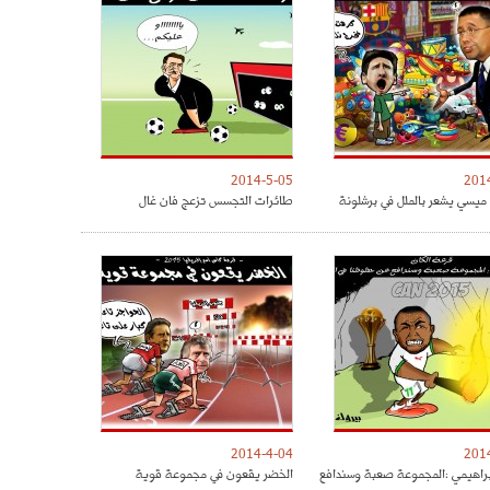
2014-5-05
201
 ميسي يشعر بالملل في برشلونة
طائرات التجسس تزعج فان غال
2014-4-04
201
راهيمي :المجموعة صعبة وسندافع
الخضر يقعون في مجموعة قوية