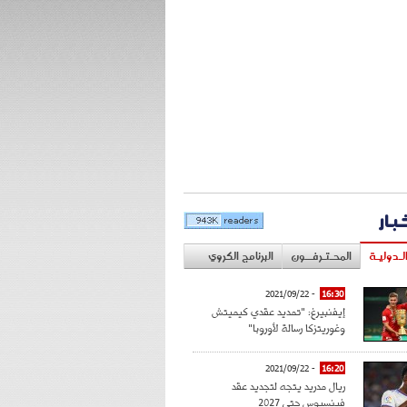
خبار
لـدوليـة
المحـتـرفــون
البرنامج الكروي
- 2021/09/22
16:30
إيفنبيرغ: "تمديد عقدي كيميتش
وغوريتزكا رسالة لأوروبا"
- 2021/09/22
16:20
ريال مدريد يتجه لتجديد عقد
فينسيوس حتى 2027