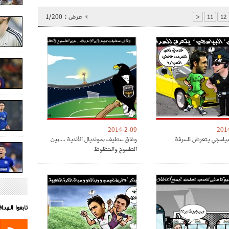
عرض :
1/200
<
11
12
2014-2-09
201
بياسجي يتعرض للسرقة
وفاق سطيف بمونديال الأندية ....بين
الطموح والحظوظ
تابعوا الهد