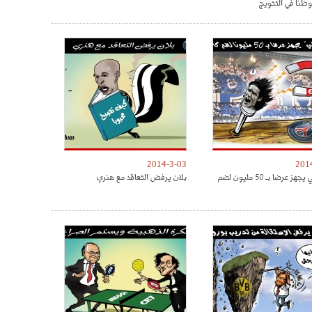
نا في التتويج
2014-3-03
201
الميرنغي يجهز عرضا بـ 50 مليون لضم
بلان يرفض التعاقد مع هنري