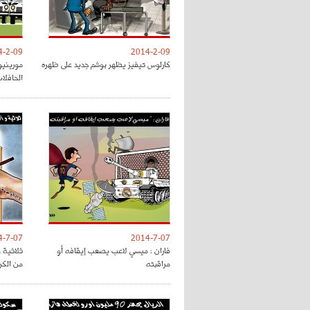
4-2-09
2014-2-09
كارلوس تيفيز يظهر بوشم جديد على ظهره
مورينيو
الحافلا
4-7-07
2014-7-07
فاران : ميسي لاعب يصعب إيقافه أو
ثلاثية و
مراقبته
من الكر