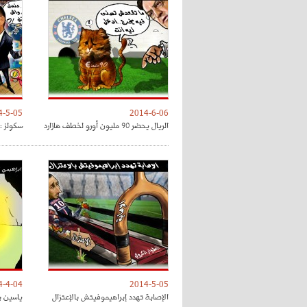
4-5-05
2014-6-06
الريال يحضر 90 مليون أورو لخطف هازارد
سكولز :
4-4-04
2014-5-05
الإصابة تهدد إبراهيموفيتش بالإعتزال
ياسين ب