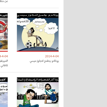
عن حظوظ
4-4-04
2014-4-04
رونالدو يطمح لتجاوز ميسي
كافاني