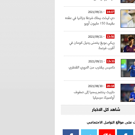
- 2021/09/21
14:07
دي ليخت يملك شرطا جزائيا في عقده
بقيمة 150 مليون أورو
- 2021/09/21
13:56
ريكي بويغ يتمنى رحيل كومان في
أقرب فرصة
- 2021/09/21
13:33
خاميس يقترب من الدوري القطري
- 2021/08/30
20:18
حاريث ينضم رسميا إلى صفوف
أولمبيك مرسيليا
شاهد كل الاخبار
- 2021/08/15
15:39
كراوتش:"سانشو صفقة الموسم في
كل الدوريات"
اف على مواقع التواصل الاجتماعي‎