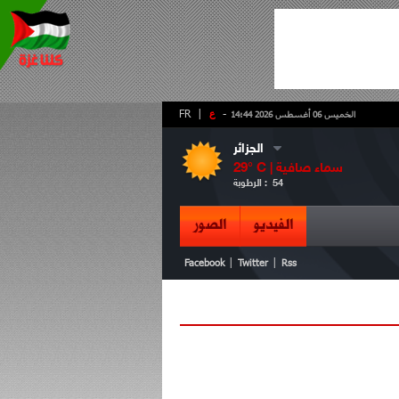
-
ع
|
FR
الخميس 06 أغسطس 2026 14:44
الجزائر
سماء صافية
° C |
29
54
الرطوبة :
الفيديو
الصور
|
|
Facebook
Twitter
Rss