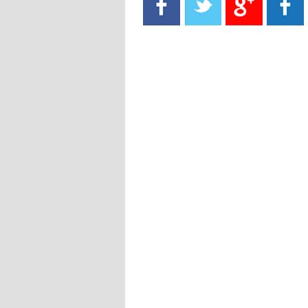
- 2021/08/15
13:40
يوفيتش يعرض خدماته على الإنتير
- 2021/08/15
13:16
أليغري: "الدفاع أبرز مشكلة تواجهنا
قبل انطلاق البطولة"
- 2021/08/15
13:15
مانشستر سيتي يُجهز عرضا جديدا من
أجل كاين
- 2021/08/15
12:56
ريال مدريد مستاء من ماريانو دياز
- 2021/08/15
12:47
دزيكو يُصر على راتب شهر جويلية
ويعرقل انتقاله إلى الإنتير
- 2021/08/15
12:43
لوبيز(رئيس بوردو): "صفقة عدلي مع