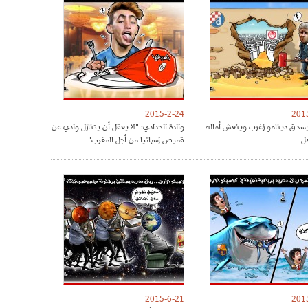
2015-2-24
201
يسحق دينامو زغرب وينعش أماله
والدة الحدادي: "لا يعقل أن يتنازل ولدي عن
هل
قميص إسبانيا من أجل المغرب"
2015-6-21
201