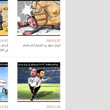
5-5-27
2015-5-27
الريال منهار يرد الإعتبار أمام شاختار
أرسنال 
في التأ
5-7-22
2015-1-23