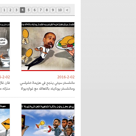
1
2
3
4
5
6
7
8
9
10
>
6-2-02
2016-2-02
مانشستر سيتي ينجح في هزيمة تشيلسي
فان غال
ومانشستر يونايتد بالتعاقد مع غوارديولا
منزله م