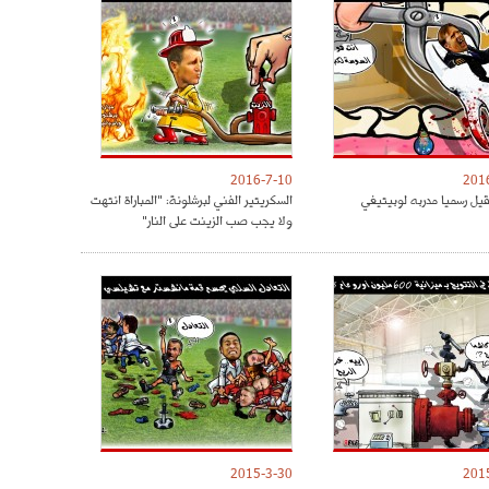
2016-7-10
201
قيل رسميا مدربه لوبيتيغي
السكريتير الفني لبرشلونة: "المباراة انتهت
ولا يجب صب الزينت على النار"
2015-3-30
201