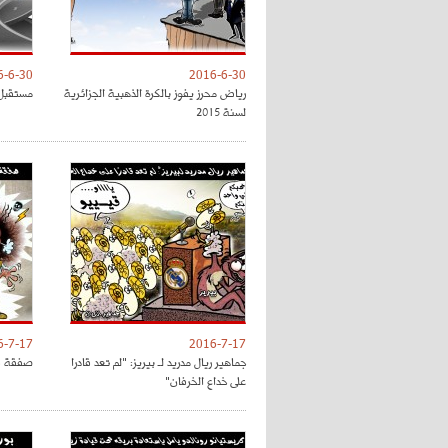
6-6-30
2016-6-30
رياض محرز يفوز بالكرة الذهبية الجزائرية
مستقبل 
لسنة 2015
6-7-17
2016-7-17
جماهير ريال مدريد لـ بيريز: "لم تعد قادرا
صفقة فل
على خداع الخرفان"