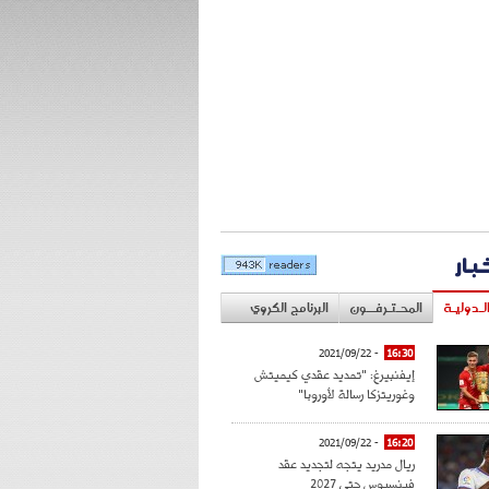
خبار
لـدوليـة
المحـتـرفــون
البرنامج الكروي
- 2021/09/22
16:30
إيفنبيرغ: "تمديد عقدي كيميتش
وغوريتزكا رسالة لأوروبا"
- 2021/09/22
16:20
ريال مدريد يتجه لتجديد عقد
فينسيوس حتى 2027