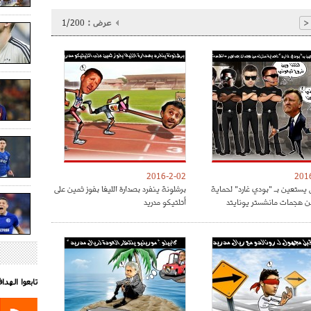
عرض :
1/200
<
2016-2-02
201
 يستعين بـ "بودي غارد" لحماية
برشلونة ينفرد بصدارة الليغا بفوز ثمين على
ن هجمات مانشستر يونايتد
أتلتيكو مدريد
تابعوا الهد