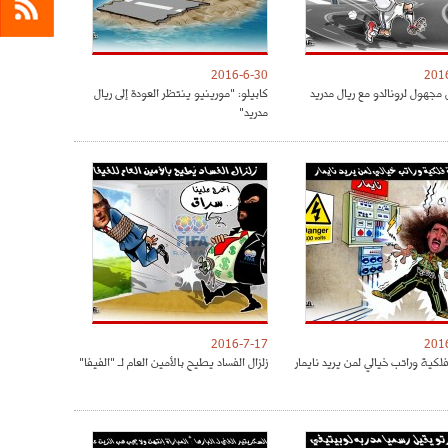
2016-6-30
201
مجهول لرونالدو مع ريال مدريد
كابيلو: "مورينيو ينتظر العودة إلى ريال
مدريد"
2016-7-17
201
كية وراتب خيالي لمن يريد نايمار
زلزال الفساد يطيح بالأمين العام لـ "الفيفا"