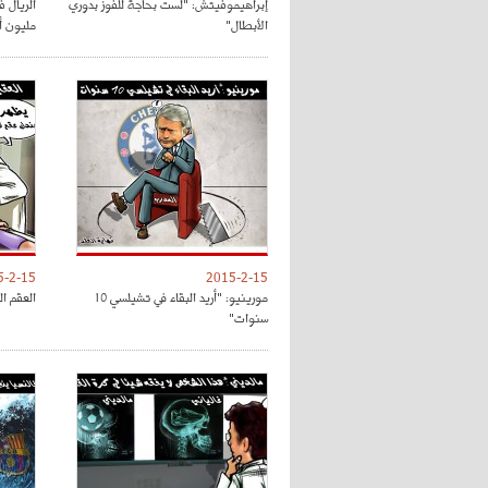
إبراهيموفيتش: "لست بحاجة للفوز بدوري
الأبطال"
مليون أور
5-2-15
2015-2-15
مورينيو: "أريد البقاء في تشيلسي 10
العقم ال
سنوات"