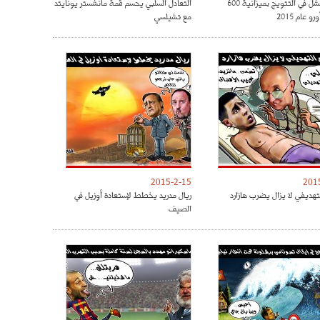
الريال فشل في التتويج بميزانية 600
التعادل السلبي يحسم قمة مانشستر يونايتد
و عام 2015
مع تشيلسي
2015-2-15
201
تهديفي لا يزال يضرب هازارد
ريال مدريد يخطط لإستعادة أوزيل في
الصيف