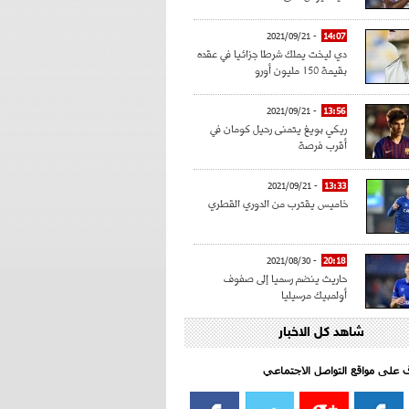
- 2021/09/21
14:07
دي ليخت يملك شرطا جزائيا في عقده
بقيمة 150 مليون أورو
- 2021/09/21
13:56
ريكي بويغ يتمنى رحيل كومان في
أقرب فرصة
- 2021/09/21
13:33
خاميس يقترب من الدوري القطري
- 2021/08/30
20:18
حاريث ينضم رسميا إلى صفوف
أولمبيك مرسيليا
شاهد كل الاخبار
- 2021/08/15
15:39
كراوتش:"سانشو صفقة الموسم في
كل الدوريات"
اف على مواقع التواصل الاجتماعي‎