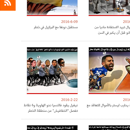
2016-6-09
201
ريال تريد الاستفادة ماديا من
مستقبل دونغا مع البرازيل في خطر
نو قبل أن يكبر في السن
2016-2-22
201
يحارب ليستر بالأموال للتعاقد مع
نيفيل يقود فالنسيا نحو الهاوية و6 نقاط
تفصل "الخفافيش" عن منطقة الخطر