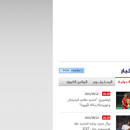
خبار
لـدوليـة
المحـتـرفــون
البرنامج الكروي
- 2021/09/22
16:30
إيفنبيرغ: "تمديد عقدي كيميتش
وغوريتزكا رسالة لأوروبا"
- 2021/09/22
16:20
ريال مدريد يتجه لتجديد عقد
فينسيوس حتى 2027