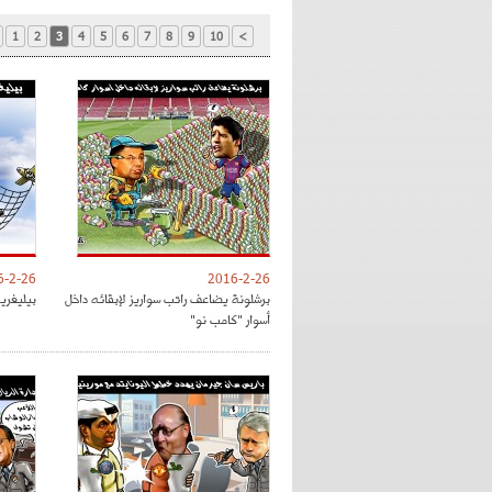
1
2
3
4
5
6
7
8
9
10
>
6-2-26
2016-2-26
برشلونة يضاعف راتب سواريز لإبقائه داخل
بيليغري
أسوار "كامب نو"