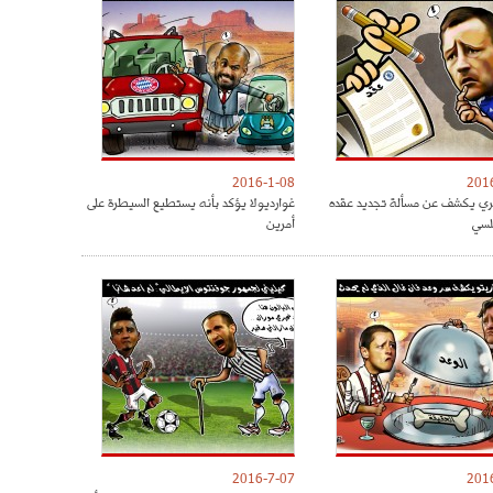
2016-1-08
201
ري يكشف عن مسألة تجديد عقده
غوارديولا يؤكد بأنه يستطيع السيطرة على
لسي
أمرين
2016-7-07
201