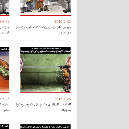
6-6-09
2016-5-22
باريس سان جرمان يهدد خطط اليونايتد مع
إدارة ال
مورينيو
كريستيا
6-5-25
2016-6-26
المنتخب الجزائري يقسو على إثيوبيا ويفوز
برشلونة 
بسهولة
محرز