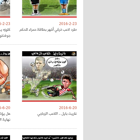
6-2-23
2016-2-23
طرد لاعب تركي أشهر بطاقة حمراء للحكم
كلوزه ي
جوفنتو
6-6-20
2016-6-20
غاريث بايل .. اللاعب الزجاجي
هل يؤثر
نهاية ا