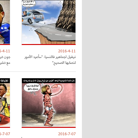
6-4-11
2016-4-11
نيفيل لجماهير فالنسيا: "سأعيد الأمور
جون تي
لنصابها الصحيح"
مع تشي
6-7-07
2016-7-07