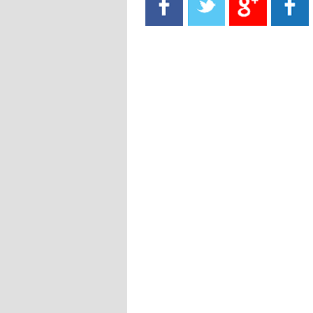
- 2021/08/15
13:40
يوفيتش يعرض خدماته على الإنتير
- 2021/08/15
13:16
أليغري: "الدفاع أبرز مشكلة تواجهنا
قبل انطلاق البطولة"
- 2021/08/15
13:15
مانشستر سيتي يُجهز عرضا جديدا من
أجل كاين
- 2021/08/15
12:56
ريال مدريد مستاء من ماريانو دياز
- 2021/08/15
12:47
دزيكو يُصر على راتب شهر جويلية
ويعرقل انتقاله إلى الإنتير
- 2021/08/15
12:43
لوبيز(رئيس بوردو): "صفقة عدلي مع