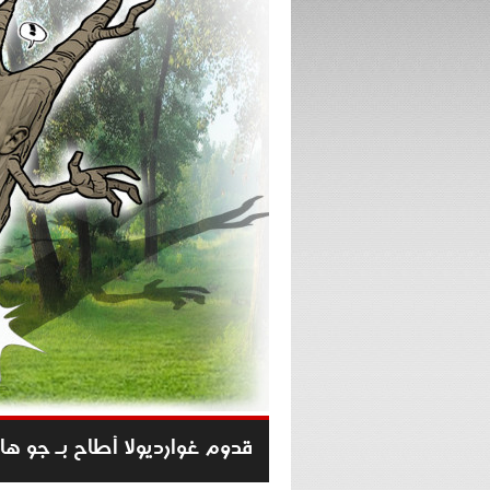
قدوم غوارديولا أطاح بـ جو ها