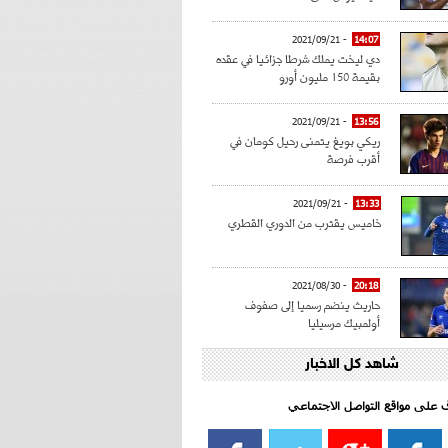
- 2021/09/21
14:07
دي ليخت يملك شرطا جزائيا في عقده
بقيمة 150 مليون أورو
- 2021/09/21
13:56
ريكي بويغ يتمنى رحيل كومان في
أقرب فرصة
- 2021/09/21
13:33
خاميس يقترب من الدوري القطري
- 2021/08/30
20:18
حاريث ينضم رسميا إلى صفوف
أولمبيك مرسيليا
شاهد كل الاخبار
- 2021/08/15
15:39
كراوتش:"سانشو صفقة الموسم في
كل الدوريات"
اف على مواقع التواصل الاجتماعي‎