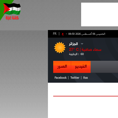
-
ع
|
FR
الخميس 06 أغسطس 2026 08:50
الجزائر
سماء صافية
° C |
27
60
الرطوبة :
الفيديو
الصور
|
|
Facebook
Twitter
Rss