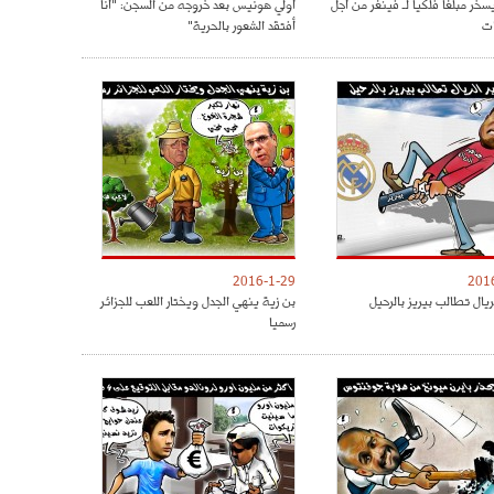
سخر مبلغا فلكيا لـ فينغر من أجل
أولي هونيس بعد خروجه من السجن: "أنا
ات
أفتقد الشعور بالحرية"
2016-1-29
201
ريال تطالب بيريز بالرحيل
بن زية ينهي الجدل ويختار اللعب للجزائر
رسميا