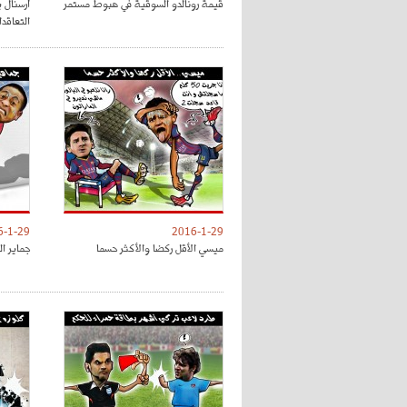
قيمة رونالدو السوقية في هبوط مستمر
أرسنال ي
التعاقد
6-1-29
2016-1-29
ميسي الأقل ركضا والأكثر حسما
جماير ال