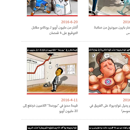
2016-6-20
201
حذر بايرن ميونيخ من صلابة
أكثر من مليون أورو لـ رونالدو مقابل
س
التوقيع على 4 قمصان
2016-4-11
201
 رحيل غوارديولا على الفريق في
قيمة محرز في "بورصة" اللاعبين ترتفع إلى
لموسم؟
20 مليون أورو