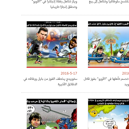
تكتسح سلوفاكيا وتتأهل إلى ربع
ويلز تتأهل رفقة إنجلترا في "الأورو"
وتحقق إنجازا تاريخيا
2016-5-17
201
تحسم تأهلها في "الأورو" بفوز قاتل
ستوريدج يخطف الفوز من بايل ورفاقه في
ويد
الدقائق الأخيرة