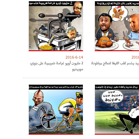
2016-6-14
201
يد يخسر لقب الليغا لصالح برشلونة
2 مليون أورو غرامة ضريبية على جوزي
مورينيو