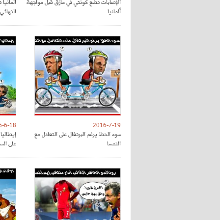
الإصابات تضع كونتي في مأزق قبل مواجهة
ألمانيا 
ألمانيا
النهائي
6-6-18
2016-7-19
سوء الحظ يرغم البرتغال على التعادل مع
إيطاليا 
النمسا
على الس