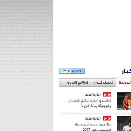
خبار
لـدوليـة
المحـتـرفــون
البرنامج الكروي
- 2021/09/22
16:30
إيفنبيرغ: "تمديد عقدي كيميتش
وغوريتزكا رسالة لأوروبا"
- 2021/09/22
16:20
ريال مدريد يتجه لتجديد عقد
فينسيوس حتى 2027