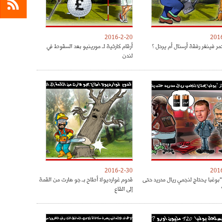
2016-2-20
201
ر فينغر رفقة أرسنال أم يرحل ؟
أرقام كارثية لـ مورينيو بعد السقوط في
لندن
2016-2-30
201
"بوغبا يحتاج لنجمي ريال مدريد حتى
قدوم غوارديولا أطاح بـ جو هارت من القمة
إلى القاع