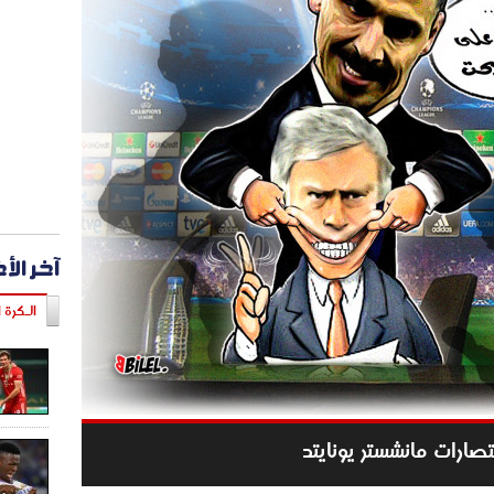
آخر الأ
الـكرة ا
تصارات مانشستر يونايتد