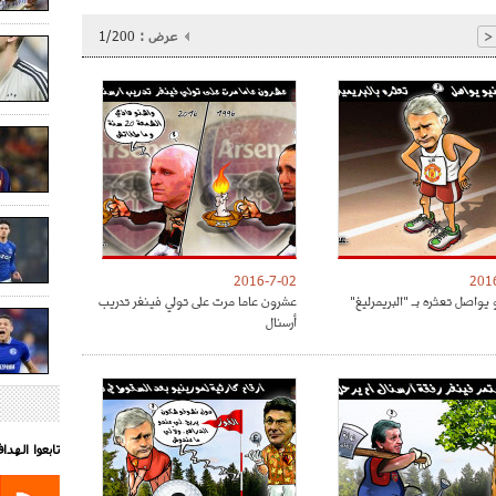
عرض :
1/200
<
2016-7-02
201
 يواصل تعثره بـ "البريمرليغ"
عشرون عاما مرت على تولي فينغر تدريب
أرسنال
تابعوا الهد