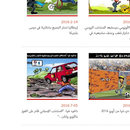
2016-2-14
201
 الأوروبي سيستبعد المنتخب الروسي
إيطاليا تحذر الجميع بثنائية في مرمى
 تكرار شغب وعنف مشجعيه في
بلجيكا
2016-7-05
201
ي خيا من أورو 2016
دافيد فيا: "المنتخب الإسباني قادر على الفوز
بالأورو ولكن .."