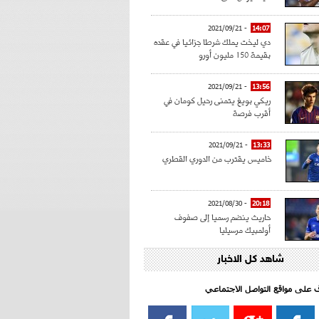
- 2021/09/21
14:07
دي ليخت يملك شرطا جزائيا في عقده
بقيمة 150 مليون أورو
- 2021/09/21
13:56
ريكي بويغ يتمنى رحيل كومان في
أقرب فرصة
- 2021/09/21
13:33
خاميس يقترب من الدوري القطري
- 2021/08/30
20:18
حاريث ينضم رسميا إلى صفوف
أولمبيك مرسيليا
شاهد كل الاخبار
- 2021/08/15
15:39
كراوتش:"سانشو صفقة الموسم في
كل الدوريات"
اف على مواقع التواصل الاجتماعي‎