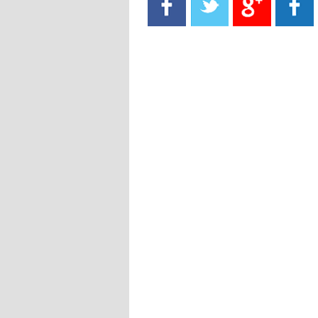
- 2021/08/15
13:40
يوفيتش يعرض خدماته على الإنتير
- 2021/08/15
13:16
أليغري: "الدفاع أبرز مشكلة تواجهنا
قبل انطلاق البطولة"
- 2021/08/15
13:15
مانشستر سيتي يُجهز عرضا جديدا من
أجل كاين
- 2021/08/15
12:56
ريال مدريد مستاء من ماريانو دياز
- 2021/08/15
12:47
دزيكو يُصر على راتب شهر جويلية
ويعرقل انتقاله إلى الإنتير
- 2021/08/15
12:43
لوبيز(رئيس بوردو): "صفقة عدلي مع