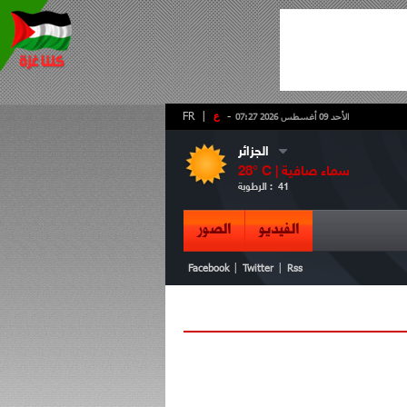
-
ع
|
FR
الأحد 09 أغسطس 2026 07:27
الجزائر
سماء صافية
° C |
28
41
الرطوبة :
الفيديو
الصور
|
|
Facebook
Twitter
Rss