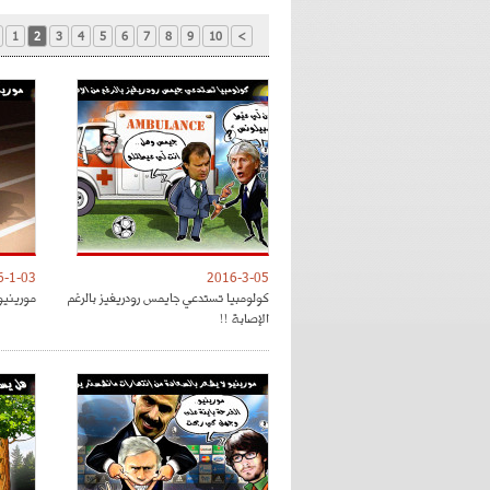
1
2
3
4
5
6
7
8
9
10
>
6-1-03
2016-3-05
كولومبيا تستدعي جايمس رودريغيز بالرغم
مورينيو
الإصابة !!