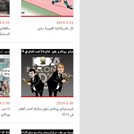
4-3-31
2014-3-31
كل عام والكرة العربية بخير
سالغادو
المسابق
4-2-30
2014-2-30
كريستيانو رونالدو يفوز بجائزة لاعب العام
ذا صن :
في 2014
رونالدو 