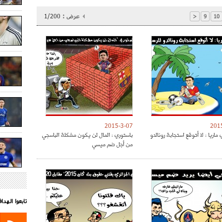
عرض :
1/200
<
9
10
2015-3-07
201
ماريا : لا أتوقع استجابة رونالدو
باستوري : المال لن يكون مشكلة الباسجي
من أجل ضم ميسي
تابعوا الهد