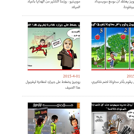
ويز يعتقد أن بوسع سويسيداد
مورينيو : وزعنا الكثير من الهدايا بأعياد
رشلونة
الميلاد
2015-4-01
201
 يقوم بآخر محاولة لضم شاكيري
روجيرز يضغط على جيرارد لمغادرة ليفربول
هذا الصيف