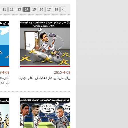
11
12
13
14
15
16
17
18
>
5-4-08
2015-4-08
ريال مدريد يواصل تعثره في العام الجديد
أنخل دي 
للرسالة