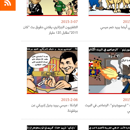
2015-3-07
201
ي أيضا يريد ضم ميسي
التلفزيون الجزائري يقتني حقوق بث "كان
2015"مقابل 120 مليار
2015-2-06
201
 ليسبورتينو": الرصاص في البيت
لارانكا : ميسي يريد رحيل إنريكي عن
ي
برشلونة