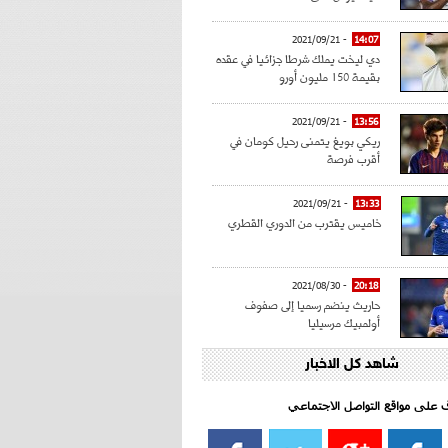
- 2021/09/21
14:07
دي ليخت يملك شرطا جزائيا في عقده
بقيمة 150 مليون أورو
- 2021/09/21
13:56
ريكي بويغ يتمنى رحيل كومان في
أقرب فرصة
- 2021/09/21
13:33
خاميس يقترب من الدوري القطري
- 2021/08/30
20:18
حاريث ينضم رسميا إلى صفوف
أولمبيك مرسيليا
شاهد كل الاخبار
- 2021/08/15
15:39
كراوتش:"سانشو صفقة الموسم في
كل الدوريات"
اف على مواقع التواصل الاجتماعي‎