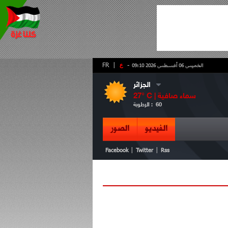
-
ع
|
FR
الخميس 06 أغسطس 2026 09:10
الجزائر
سماء صافية
° C |
27
60
الرطوبة :
الفيديو
الصور
|
|
Facebook
Twitter
Rss