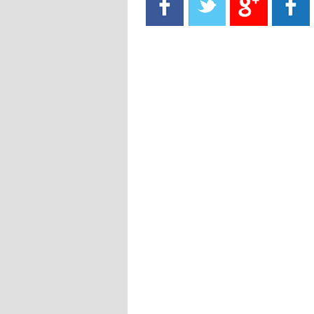
- 2021/08/15
13:40
يوفيتش يعرض خدماته على الإنتير
- 2021/08/15
13:16
أليغري: "الدفاع أبرز مشكلة تواجهنا
قبل انطلاق البطولة"
- 2021/08/15
13:15
مانشستر سيتي يُجهز عرضا جديدا من
أجل كاين
- 2021/08/15
12:56
ريال مدريد مستاء من ماريانو دياز
- 2021/08/15
12:47
دزيكو يُصر على راتب شهر جويلية
ويعرقل انتقاله إلى الإنتير
- 2021/08/15
12:43
لوبيز(رئيس بوردو): "صفقة عدلي مع