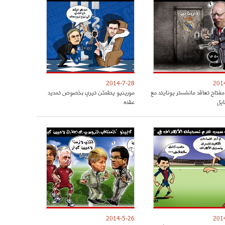
2014-7-28
201
مفتاح تعاقد مانشستر يونايتد مع
مورينيو يطمئن تيري بخصوص تمديد
ايل
عقده
2014-5-26
201