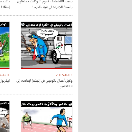
بسبب الانضباط : نجوم اليونايتد يحتفلون
دافيد م
بالسنة الجديدة في غرف النوم !
إسقاط ب
5-4-01
2015-6-03
وكيل أعمال بالوتيلي في إنجلترا لإعادته إلى
ليفربول
للكالتشيو