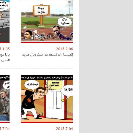
5-1-05
2015-2-06
إنييستا : لم نستفد من تعثر ريال مدريد
يايا تو
المغربي
5-7-04
2015-7-04