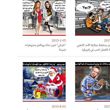
2015-1-05
201
ري يحتفظ بجائزة الأسد الذهبي
"نايكي" تزين حذاء رونالدو بمجوهرات
ة لأفضل لاعب في إفريقيا
ثمينة
2015-6-03
201