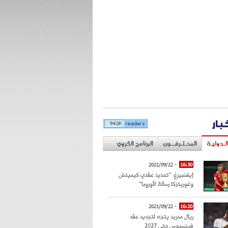
خبار
لـدوليـة
المحـتـرفــون
البرنامج الكروي
- 2021/09/22
16:30
إيفنبيرغ: "تمديد عقدي كيميتش
وغوريتزكا رسالة لأوروبا"
- 2021/09/22
16:20
ريال مدريد يتجه لتجديد عقد
فينسيوس حتى 2027