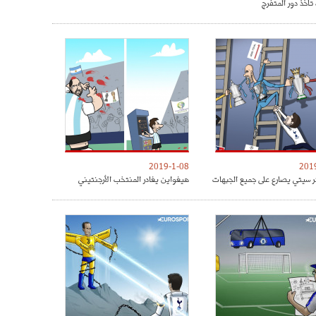
تأخذ دور المتفرج
2019-1-08
201
 سيتي يصارع على جميع الجبهات
هيغواين يغادر المنتخب الأرجنتيني