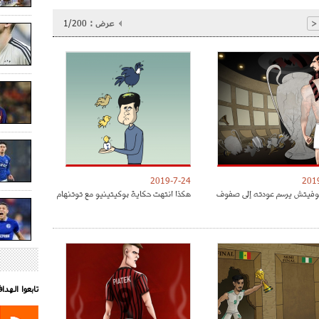
عرض :
1/200
<
2019-7-24
201
موفيتش يرسم عودته إلى صفوف
هكذا انتهت حكاية بوكيتينيو مع توتنهام
تابعوا الهد