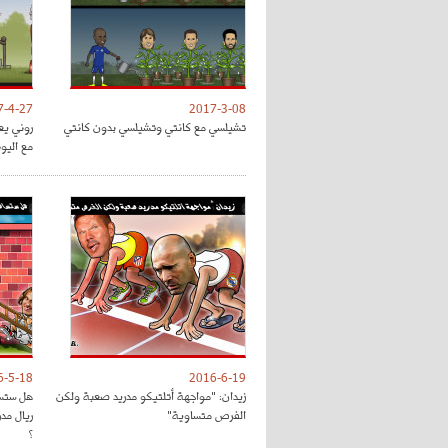
7-4-27
2017-3-08
تشيلسي مع كانتي وتشيلسي بدون كانتي
روني يع
مع اليون
6-5-18
2016-6-19
زيدان: "مواجهة أتلتيكو مدريد صعبة ولكن
هل ستسا
الفرص متساوية"
ريال مد
؟