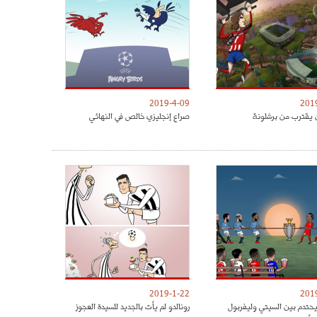
2019-4-09
201
 يقترب من برشلونة
صراع إنجليزي خالص في النهائي
2019-1-22
201
يحتدم بين السيتي وليفربول
رونالدو لم يأت بالجديد للسيدة العجوز