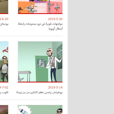
9-6-20
2019-5-30
مواجهات قوية في دور مجموعات رابطة
بونجاح 
أبطال أوروبا
9-7-02
2019-5-14
يوفيتش يتمنى تعلم الكثير من بن زيمة
كلوب يق