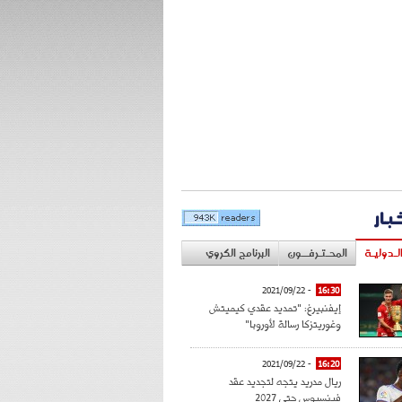
خبار
لـدوليـة
المحـتـرفــون
البرنامج الكروي
- 2021/09/22
16:30
إيفنبيرغ: "تمديد عقدي كيميتش
وغوريتزكا رسالة لأوروبا"
- 2021/09/22
16:20
ريال مدريد يتجه لتجديد عقد
فينسيوس حتى 2027