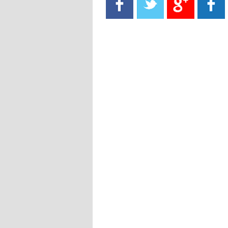
- 2021/08/15
13:40
يوفيتش يعرض خدماته على الإنتير
- 2021/08/15
13:16
أليغري: "الدفاع أبرز مشكلة تواجهنا
قبل انطلاق البطولة"
- 2021/08/15
13:15
مانشستر سيتي يُجهز عرضا جديدا من
أجل كاين
- 2021/08/15
12:56
ريال مدريد مستاء من ماريانو دياز
- 2021/08/15
12:47
دزيكو يُصر على راتب شهر جويلية
ويعرقل انتقاله إلى الإنتير
- 2021/08/15
12:43
لوبيز(رئيس بوردو): "صفقة عدلي مع