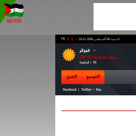
-
ع
|
FR
السبت 08 أغسطس 2026 10:11
الجزائر
سماء صافية
° C |
29
45
الرطوبة :
الفيديو
الصور
|
|
Facebook
Twitter
Rss