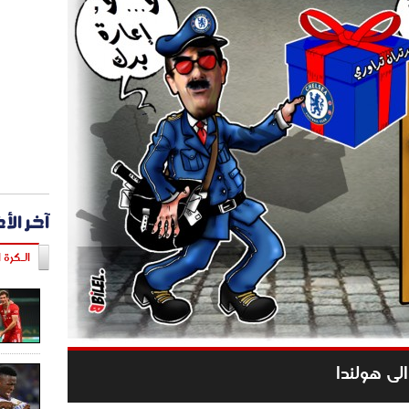
آخر الأ
الـكرة ا
الى هولندا