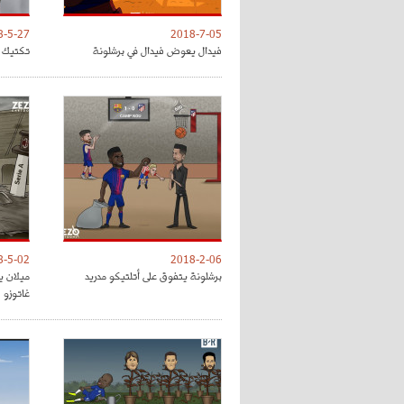
8-5-27
2018-7-05
فيدال يعوض فيدال في برشلونة
تكتيك ت
8-5-02
2018-2-06
برشلونة يتفوق على أتلتيكو مدريد
ميلان ي
غاتوزو