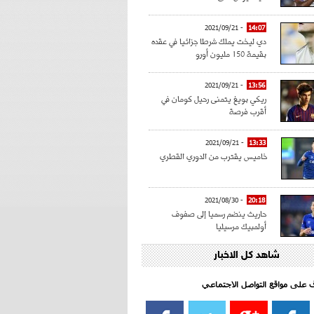
- 2021/09/21
14:07
دي ليخت يملك شرطا جزائيا في عقده
بقيمة 150 مليون أورو
- 2021/09/21
13:56
ريكي بويغ يتمنى رحيل كومان في
أقرب فرصة
- 2021/09/21
13:33
خاميس يقترب من الدوري القطري
- 2021/08/30
20:18
حاريث ينضم رسميا إلى صفوف
أولمبيك مرسيليا
شاهد كل الاخبار
- 2021/08/15
15:39
كراوتش:"سانشو صفقة الموسم في
كل الدوريات"
اف على مواقع التواصل الاجتماعي‎