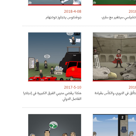
2018-4-08
201
شيلسي سيتغير مع ساري
جوفنتوس يتجاوز توتنهام
2017-5-10
201
تألق في الدوري والكأس بقيادة
هكذا يقضي مدربي الفرق الكبيرة في إنجلترا
الفاصل الدولي