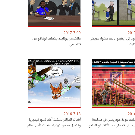
2017-7-09
201
ود إلى إيفرتون بعد مشوار تاريخي
مانشستر يونايتد يخطف لوكاكو من
ايتد
تشيلسي
2016-7-13
201
هم عودة مودريتش في مساعدة
أفناك الجزائر تسقط أمام نسور نيجيريا
ريد على تخطي سد الأتلتيكو المنيع
وتتذيل مجموعتها بتصفيات كأس العالم