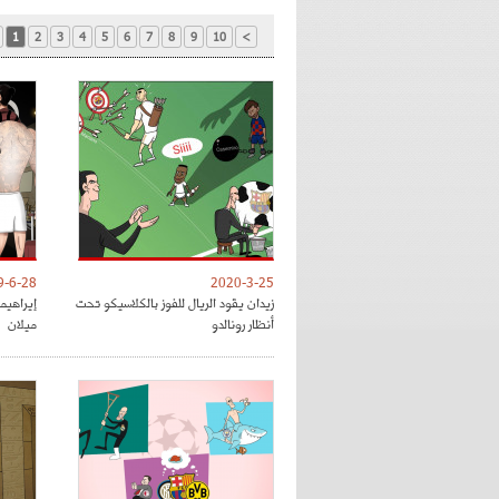
1
2
3
4
5
6
7
8
9
10
>
9-6-28
2020-3-25
زيدان يقود الريال للفوز بالكلاسيكو تحت
إيراهي
أنظار رونالدو
ميلان