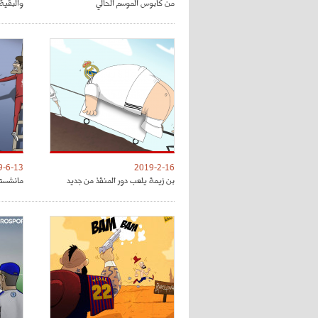
من كابوس الموسم الحالي
والبقية 
9-6-13
2019-2-16
بن زيمة يلعب دور المنقذ من جديد
مانشستر