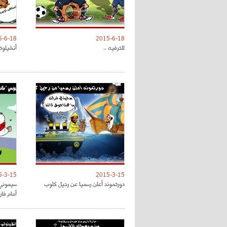
5-6-18
2015-6-18
للترفيه ..
أنشيلوتي
5-3-15
2015-3-15
دورتموند أعلن رسميا عن رحيل كلوب
سيموني 
أمام فا