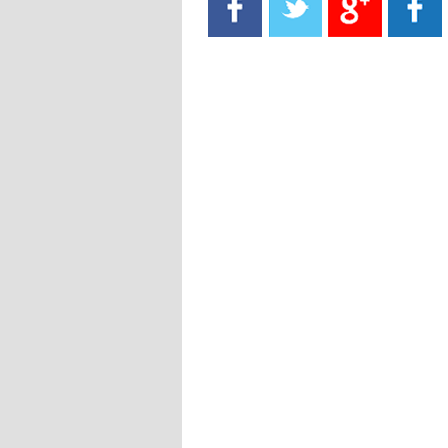
- 2021/08/15
13:40
يوفيتش يعرض خدماته على الإنتير
- 2021/08/15
13:16
أليغري: "الدفاع أبرز مشكلة تواجهنا
قبل انطلاق البطولة"
- 2021/08/15
13:15
مانشستر سيتي يُجهز عرضا جديدا من
أجل كاين
- 2021/08/15
12:56
ريال مدريد مستاء من ماريانو دياز
- 2021/08/15
12:47
دزيكو يُصر على راتب شهر جويلية
ويعرقل انتقاله إلى الإنتير
- 2021/08/15
12:43
لوبيز(رئيس بوردو): "صفقة عدلي مع