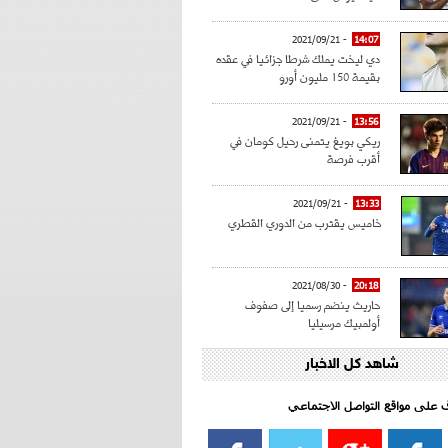
- 2021/09/21
14:07
دي ليخت يملك شرطا جزائيا في عقده
بقيمة 150 مليون أورو
- 2021/09/21
13:56
ريكي بويغ يتمنى رحيل كومان في
أقرب فرصة
- 2021/09/21
13:33
خاميس يقترب من الدوري القطري
- 2021/08/30
20:18
حاريث ينضم رسميا إلى صفوف
أولمبيك مرسيليا
شاهد كل الاخبار
- 2021/08/15
15:39
كراوتش:"سانشو صفقة الموسم في
كل الدوريات"
اف على مواقع التواصل الاجتماعي‎