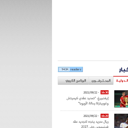
خبار
لـدوليـة
المحـتـرفــون
البرنامج الكروي
- 2021/09/22
16:30
إيفنبيرغ: "تمديد عقدي كيميتش
وغوريتزكا رسالة لأوروبا"
- 2021/09/22
16:20
ريال مدريد يتجه لتجديد عقد
فينسيوس حتى 2027