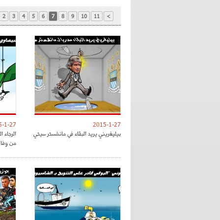
2
3
4
5
6
7
8
9
10
11
>
5-1-27
2015-1-27
بيليغريني يريد البقاء في مانشستر سيتي
الرجاء 
من وفا