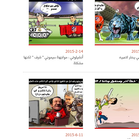
2015-2-14
201
ي يحذر لاعبيه
أنشيلوتي : مواجهة سيموني " شرف " لكنها
مشكلة
2015-6-11
201