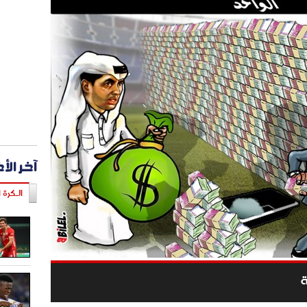
آخر الأ
الـكرة ا
ة