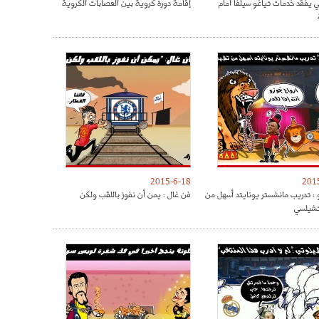
ي يفقد خدمات تياغو سيلفا امام
إقامة دورة كروية بين العصابات الكروية
2015-6-18
201
 : تدريب مانشستر يونايتد أسهل من
فن غال : يمن أن نفوز باللقب ولكن
تشيلسي