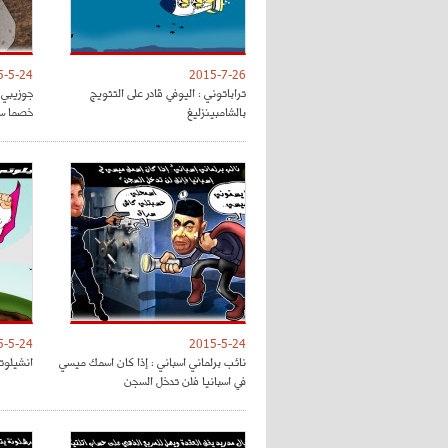
5-5-24
2015-7-26
تراباتوني : اليوفي قادر على التتويج
جوزيبي 
بالشامبينزليغ
خصما سه
5-5-24
2015-5-24
نائب برلماني اسباني : إذا كان اسمك ميسي
انشيلوت
في اسبانيا فلن تدخل السجن