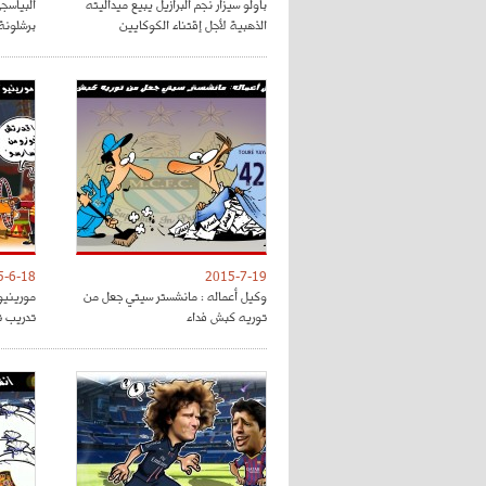
باولو سيزار نجم البرازيل يبيع ميداليته
البياسج
الذهبية لأجل إقتناء الكوكايين
برشلونة
5-6-18
2015-7-19
وكيل أعماله : مانشستر سيتي جعل من
مورينيو
توريه كبش فداء
تدريب 