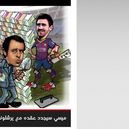
ميسي سيجدد عقده مع يرشلون