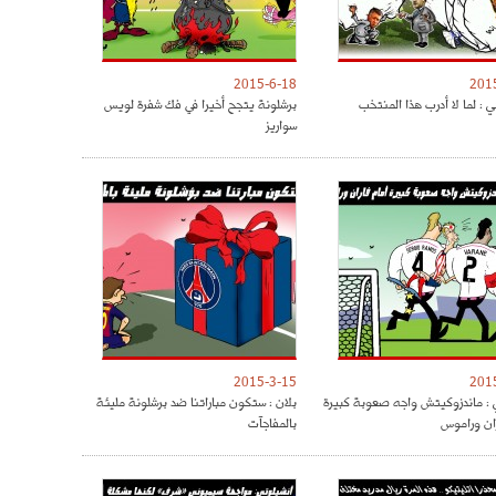
2015-6-18
201
 : لما لا أدرب هذا المنتخب
برشلونة يتجح أخيرا في فك شفرة لويس
سواريز
2015-3-15
201
: ماندزوكيتش واجه صعوبة كبيرة
بلان : ستكون مباراتنا ضد برشلونة مليئة
ران وراموس
بالمفاجآت