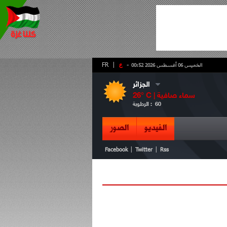
-
ع
|
FR
الخميس 06 أغسطس 2026 00:52
الجزائر
سماء صافية
° C |
26
60
الرطوبة :
الفيديو
الصور
|
|
Facebook
Twitter
Rss