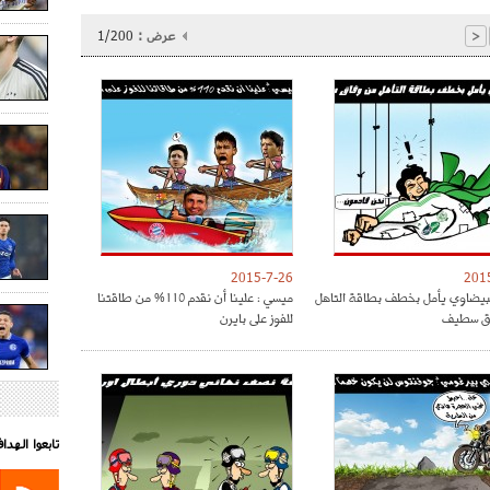
عرض :
1/200
<
2015-7-26
201
البيضاوي يأمل بخطف بطاقة التاهل
ميسي : علينا أن نقدم 110% من طاقتنا
ق سطيف
للفوز على بايرن
تابعوا الهد