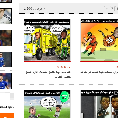
عرض :
1/200
<
7
2015-6-07
201
توري سيلعب دورا حاسما في نهائي
الفرنسي رونار جامع القمامة الذي أصبح
حاصد الألقاب
تابعوا الهد