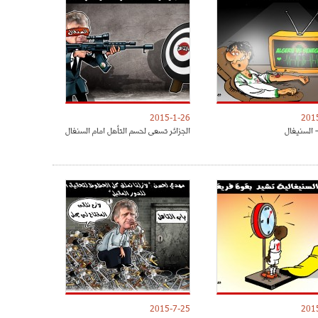
2015-1-26
201
- السنيغال
الجزائر تسعى لحسم التأهل امام السنغال
2015-7-25
201