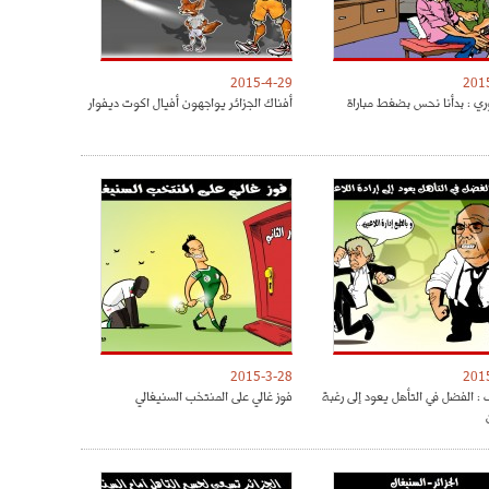
2015-4-29
201
ري : بدأنا نحس بضغط مباراة
أفناك الجزائر يواجهون أفيال اكوت ديفوار
2015-3-28
201
: الفضل في التأهل يعود إلى رغبة
فوز غالي على المنتخب السنيغالي