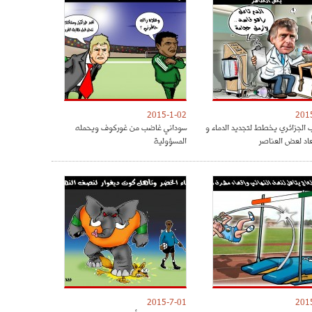
2015-1-02
201
 الجزائري يخطط لتجديد الدماء و
سوداني غاضب من غوركوف ويحمله
عاد لعض العناصر
المسؤولية
2015-7-01
201