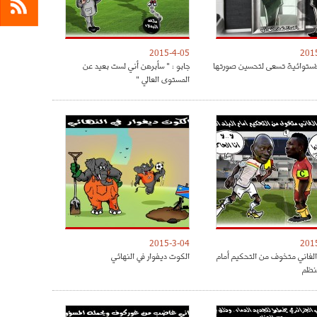
2015-4-05
201
لاستوائية تسعى لتحسين صورتها
جابو : " سأبرهن أني لست بعيد عن
المستوى العالي "
2015-3-04
201
الغاني متخوف من التحكيم أمام
الكوت ديفوار في النهائي
منظم