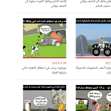
عاج يتاهل الى النصف نهائي
إقصاء الخضر وتأهل الكوت ديفوار الى
 مشرف للخضر
النصف نهائي
2015-5-30
201
وار أصعب المنعرجات المتبيقة
غوركوف يرغب في استغلال الثغرات التي
زائر
يتركها الفيلة