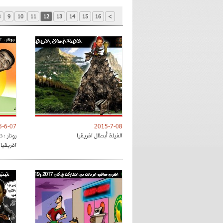
8
9
10
11
12
13
14
15
16
>
5-6-07
2015-7-08
الفيلة أبطال افريقيا
رونار : 
افريقيا