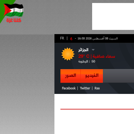
-
ع
|
FR
السبت 08 أغسطس 2026 16:58
الجزائر
سماء صافية
° C |
29
50
الرطوبة :
الفيديو
الصور
|
|
Facebook
Twitter
Rss