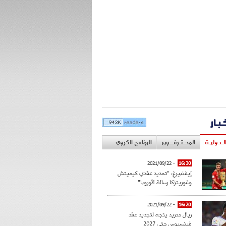
خبار
لـدوليـة
المحـتـرفــون
البرنامج الكروي
- 2021/09/22
16:30
إيفنبيرغ: "تمديد عقدي كيميتش
وغوريتزكا رسالة لأوروبا"
- 2021/09/22
16:20
ريال مدريد يتجه لتجديد عقد
فينسيوس حتى 2027