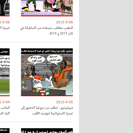
5-5-06
2015-5-06
المغرب معاقب بحرمانه من المشاركة في
غينيا ا
كان 2017 و 2019
5-3-04
2015-4-05
جيرفينيو : نطلب من دروغبا الحضور إلى
الجانب 
غينيا الاستوائية لنهديه اللقب
البلد ال