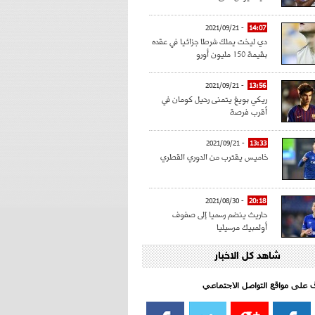
- 2021/09/21
14:07
دي ليخت يملك شرطا جزائيا في عقده
بقيمة 150 مليون أورو
- 2021/09/21
13:56
ريكي بويغ يتمنى رحيل كومان في
أقرب فرصة
- 2021/09/21
13:33
خاميس يقترب من الدوري القطري
- 2021/08/30
20:18
حاريث ينضم رسميا إلى صفوف
أولمبيك مرسيليا
شاهد كل الاخبار
- 2021/08/15
15:39
كراوتش:"سانشو صفقة الموسم في
كل الدوريات"
اف على مواقع التواصل الاجتماعي‎