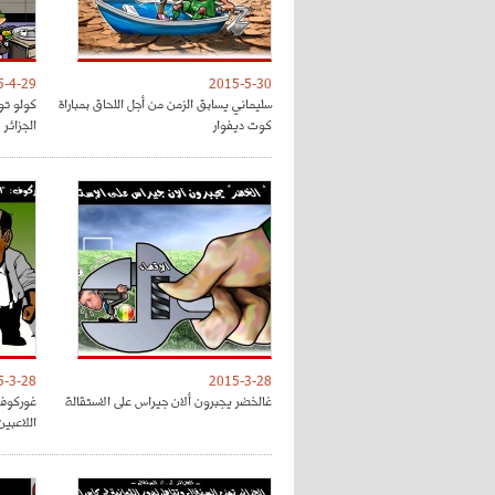
5-4-29
2015-5-30
سليماني يسابق الزمن من أجل اللحاق بمباراة
كولو تو
كوت ديفوار
الجزائر
5-3-28
2015-3-28
غالخضر يجبرون ألان جيراس على الاستقالة
غوركوف 
اللاعبين