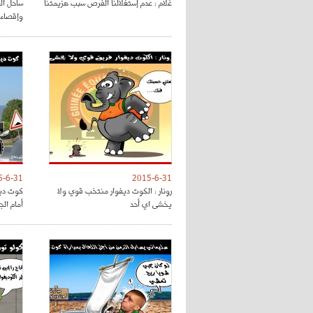
غلام : عدم إستغلالنا الفرص سبب هزيمتنا
ساحل ال
وإقصاء
5-6-31
2015-6-31
رونار : الكوت ديفوار منتخب قوي ولا
كوت ديف
يخشى اي أحد
أمام الج