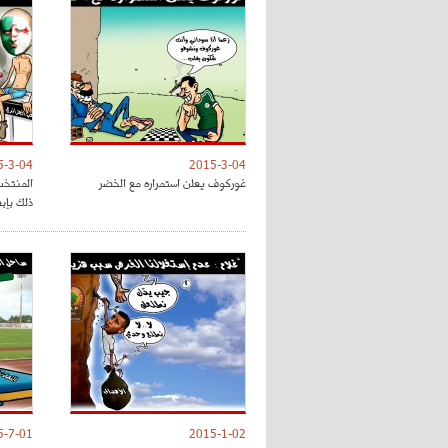
5-3-04
2015-3-04
غوركوف يعلن استمراره مع الخضر
المنتخب
ذلك بإب
5-7-01
2015-1-02