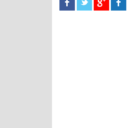
- 2021/08/15
13:40
يوفيتش يعرض خدماته على الإنتير
- 2021/08/15
13:16
أليغري: "الدفاع أبرز مشكلة تواجهنا
قبل انطلاق البطولة"
- 2021/08/15
13:15
مانشستر سيتي يُجهز عرضا جديدا من
أجل كاين
- 2021/08/15
12:56
ريال مدريد مستاء من ماريانو دياز
- 2021/08/15
12:47
دزيكو يُصر على راتب شهر جويلية
ويعرقل انتقاله إلى الإنتير
- 2021/08/15
12:43
لوبيز(رئيس بوردو): "صفقة عدلي مع