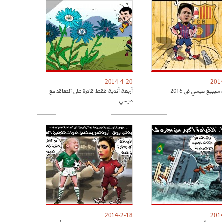
2014-4-20
201
سيبيع ميسي في 2016
أربعة أندية فقط قادرة على التعاقد مع
ميسي
2014-2-18
201