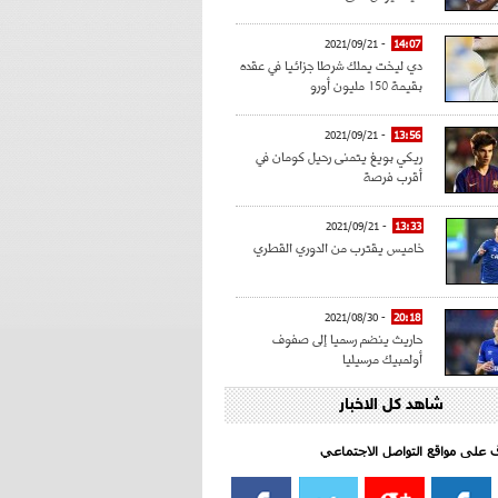
- 2021/09/21
14:07
دي ليخت يملك شرطا جزائيا في عقده
بقيمة 150 مليون أورو
- 2021/09/21
13:56
ريكي بويغ يتمنى رحيل كومان في
أقرب فرصة
- 2021/09/21
13:33
خاميس يقترب من الدوري القطري
- 2021/08/30
20:18
حاريث ينضم رسميا إلى صفوف
أولمبيك مرسيليا
شاهد كل الاخبار
- 2021/08/15
15:39
كراوتش:"سانشو صفقة الموسم في
كل الدوريات"
اف على مواقع التواصل الاجتماعي‎