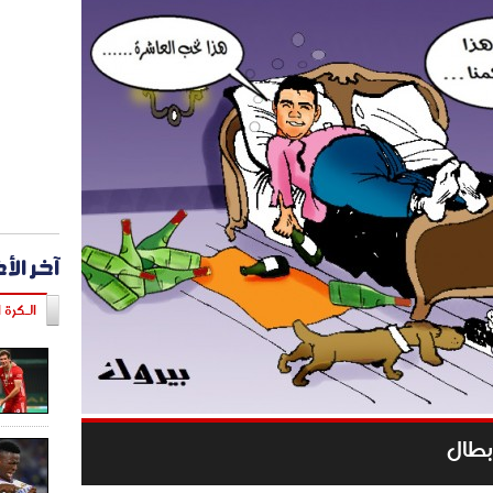
آخر الأ
الـكرة ا
أبطال