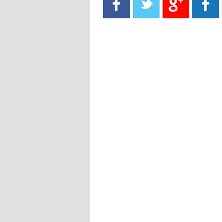
- 2021/08/15
13:40
يوفيتش يعرض خدماته على الإنتير
- 2021/08/15
13:16
أليغري: "الدفاع أبرز مشكلة تواجهنا
قبل انطلاق البطولة"
- 2021/08/15
13:15
مانشستر سيتي يُجهز عرضا جديدا من
أجل كاين
- 2021/08/15
12:56
ريال مدريد مستاء من ماريانو دياز
- 2021/08/15
12:47
دزيكو يُصر على راتب شهر جويلية
ويعرقل انتقاله إلى الإنتير
- 2021/08/15
12:43
لوبيز(رئيس بوردو): "صفقة عدلي مع