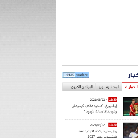
خبار
لـدوليـة
المحـتـرفــون
البرنامج الكروي
- 2021/09/22
16:30
إيفنبيرغ: "تمديد عقدي كيميتش
وغوريتزكا رسالة لأوروبا"
- 2021/09/22
16:20
ريال مدريد يتجه لتجديد عقد
فينسيوس حتى 2027