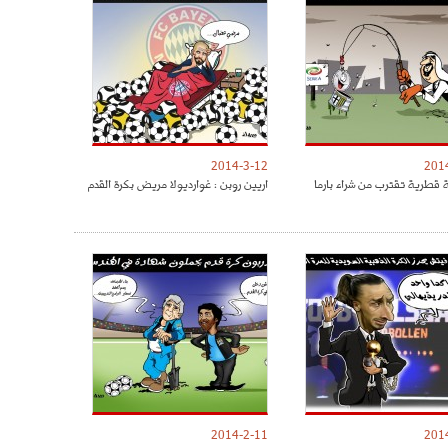
2014-3-12
201
قطرية تقترب من شراء بارما
اريين روبن : غوارديولا مريض بكرة القدم
2014-2-11
201