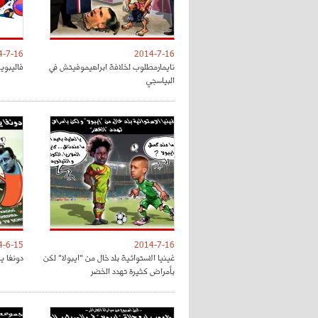
4-7-16
2014-7-16
نايمارمطلوب لخلافة ابراهيموفيتش في
فاليبوين
البياسجي
4-6-15
2014-7-16
غينيا الاستوائية بلد خال من "ايبولا" لكن
دونغا يت
بأمراض كثيرة تهدد الخضر