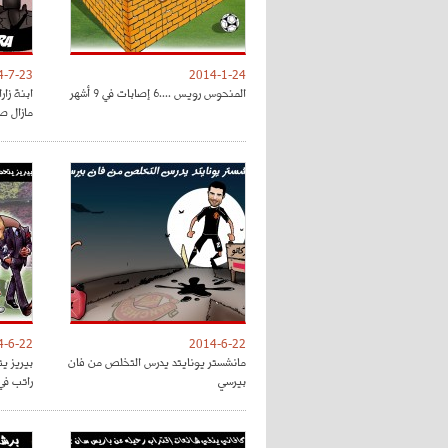
4-7-23
2014-1-24
المنحوس رويس ....6 إصابات في 9 أشهر
ابنة زا
مازال ص
4-6-22
2014-6-22
مانشستر يونايتد يدرس التخلص من فان
بيريز ي
بيرسي
راتب في 