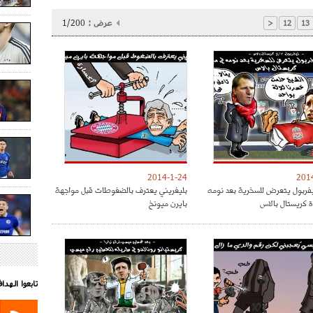
عرض :
1/200
<
12
13
2014-1-24
201
فربول يتعرض للسخرية بعد نومه
بليغريني يعترف بالضغوطات قبل مواجهة
اة كريستال بالاس
بايرن ميونخ
تابعوا الهد