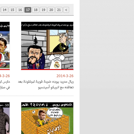
14
15
16
17
18
19
20
21
>
4-3-26
2014-3-26
ريال مدريد يوجه ضربة قوية لبرشلونة بعد
حارس لي
تعاقده مع انريكو أسينسيو
في مبار