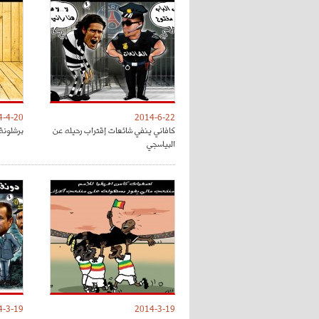
4-4-20
2014-6-22
كافاني ينفي شائعات إقتراب رحيله عن
برشلونة 
البياسجي
4-3-19
2014-3-19