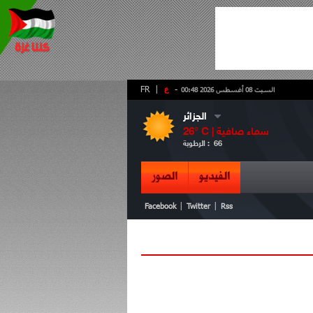
-
ع
|
FR
السبت 08 أغسطس 2026 00:48
الجزائر
سماء صافية
° C |
26
66
الرطوبة :
الفيديو
الصور
|
|
Facebook
Twitter
Rss