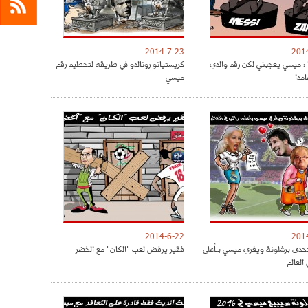
2014-7-23
201
را : ميسي يعجبني لكن رقم والدي
كريستيانو رونالدو في طريقه لتحطيم رقم
امدا
ميسي
2014-6-22
201
تحدى برشلونة ويغري ميسي بـأعلى
فقير يرفض لعب "الكان" مع الخضر
العالم