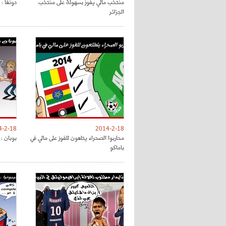
منتخب مالي يفوز بسهولة على منتخب
دونغا : 
الجزائر
4-2-18
2014-2-18
محاربوا الصحراء يتلعون للفوز على مالي في
بوبان : 
باماكو