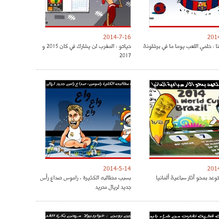
2014-7-16
201
ا : حلمي اللعب يوما ما في برشلونة
حياتو : المغرب لن يشارك في كان 2015 و
2017
2014-5-14
201
وعد بمحو آثار سباعية ألمانيا
بسبب مطالبه الكثيرة ، راموس صداع رأس
جديد لريال مدريد