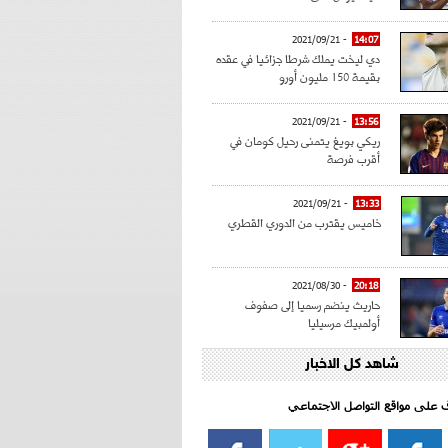
- 2021/09/21
14:07
دي ليخت يملك شرطا جزائيا في عقده
بقيمة 150 مليون أورو
- 2021/09/21
13:56
ريكي بويغ يتمنى رحيل كومان في
أقرب فرصة
- 2021/09/21
13:33
خاميس يقترب من الدوري القطري
- 2021/08/30
20:18
حاريث ينضم رسميا إلى صفوف
أولمبيك مرسيليا
شاهد كل الاخبار
- 2021/08/15
15:39
كراوتش:"سانشو صفقة الموسم في
كل الدوريات"
اف على مواقع التواصل الاجتماعي‎