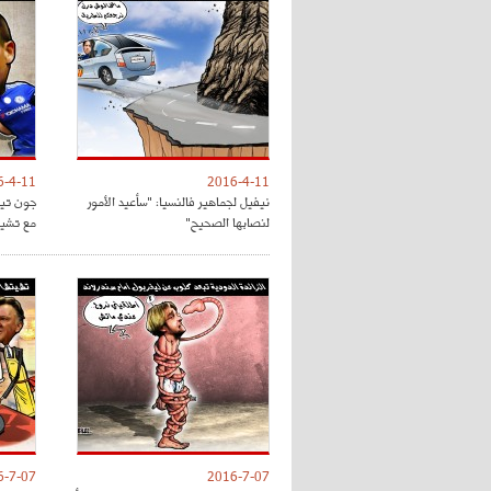
6-4-11
2016-4-11
نيفيل لجماهير فالنسيا: "سأعيد الأمور
جون تي
لنصابها الصحيح"
مع تشي
6-7-07
2016-7-07