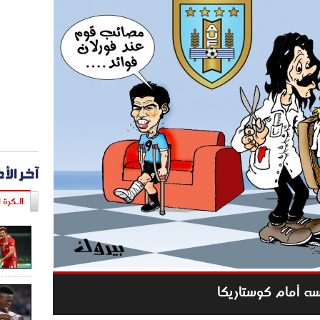
آخر الأ
الـكرة ا
سه أمام كوستاريكا