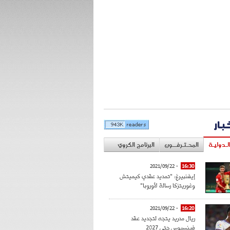
خبار
لـدوليـة
المحـتـرفــون
البرنامج الكروي
- 2021/09/22
16:30
إيفنبيرغ: "تمديد عقدي كيميتش
وغوريتزكا رسالة لأوروبا"
- 2021/09/22
16:20
ريال مدريد يتجه لتجديد عقد
فينسيوس حتى 2027