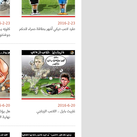
6-2-23
2016-2-23
طرد لاعب تركي أشهر بطاقة حمراء للحكم
كلوزه ي
جوفنتو
6-6-20
2016-6-20
غاريث بايل .. اللاعب الزجاجي
هل يؤثر
نهاية ا