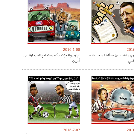
2016-1-08
201
ري يكشف عن مسألة تجديد عقده
غوارديولا يؤكد بأنه يستطيع السيطرة على
لسي
أمرين
2016-7-07
201