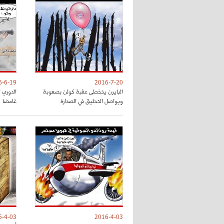
6-6-19
2016-7-20
البايرن يتخطى عقبة كولن بصعوبة
الدوري ا
ويواصل التحليق في الصدارة
غامضا
6-4-03
2016-4-03