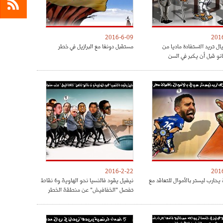
2016-6-09
201
ريال تريد الاستفادة ماديا من
مستقبل دونغا مع البرازيل في خطر
نو قبل أن يكبر في السن
2016-2-22
201
يحارب ليستر بالأموال للتعاقد مع
نيفيل يقود فالنسيا نحو الهاوية و6 نقاط
تفصل "الخفافيش" عن منطقة الخطر