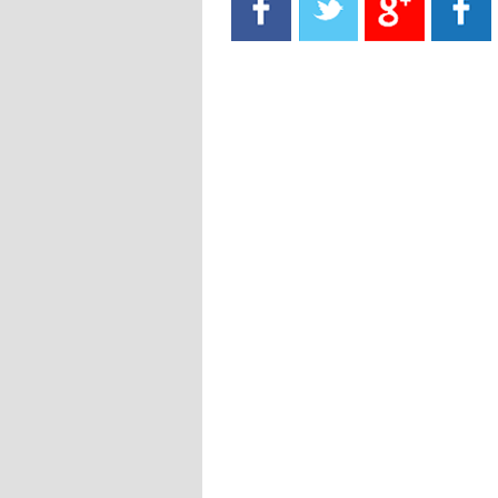
- 2021/08/15
13:40
يوفيتش يعرض خدماته على الإنتير
- 2021/08/15
13:16
أليغري: "الدفاع أبرز مشكلة تواجهنا
قبل انطلاق البطولة"
- 2021/08/15
13:15
مانشستر سيتي يُجهز عرضا جديدا من
أجل كاين
- 2021/08/15
12:56
ريال مدريد مستاء من ماريانو دياز
- 2021/08/15
12:47
دزيكو يُصر على راتب شهر جويلية
ويعرقل انتقاله إلى الإنتير
- 2021/08/15
12:43
لوبيز(رئيس بوردو): "صفقة عدلي مع