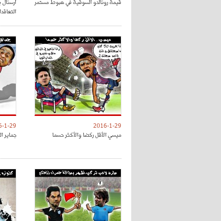
قيمة رونالدو السوقية في هبوط مستمر
أرسنال ي
التعاقد
6-1-29
2016-1-29
ميسي الأقل ركضا والأكثر حسما
جماير ال