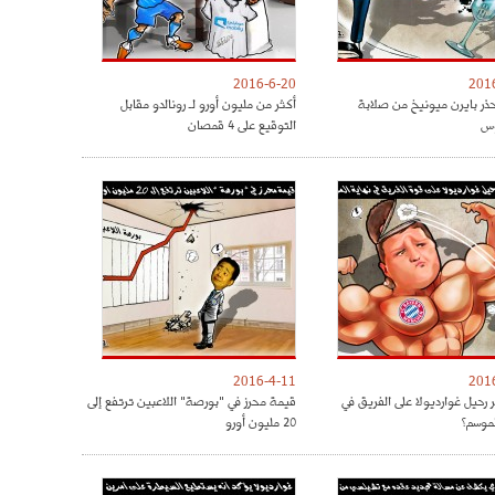
2016-6-20
201
حذر بايرن ميونيخ من صلابة
أكثر من مليون أورو لـ رونالدو مقابل
س
التوقيع على 4 قمصان
2016-4-11
201
 رحيل غوارديولا على الفريق في
قيمة محرز في "بورصة" اللاعبين ترتفع إلى
لموسم؟
20 مليون أورو