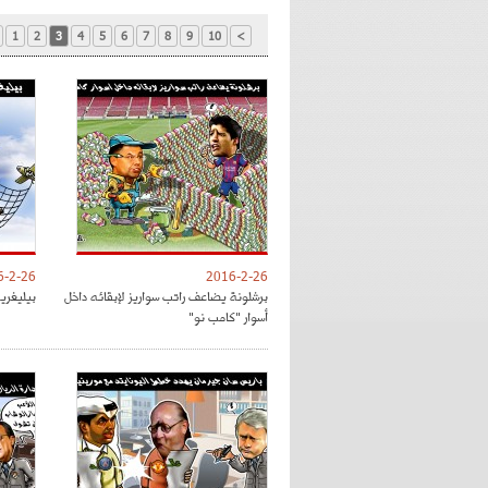
1
2
3
4
5
6
7
8
9
10
>
6-2-26
2016-2-26
برشلونة يضاعف راتب سواريز لإبقائه داخل
بيليغري
أسوار "كامب نو"