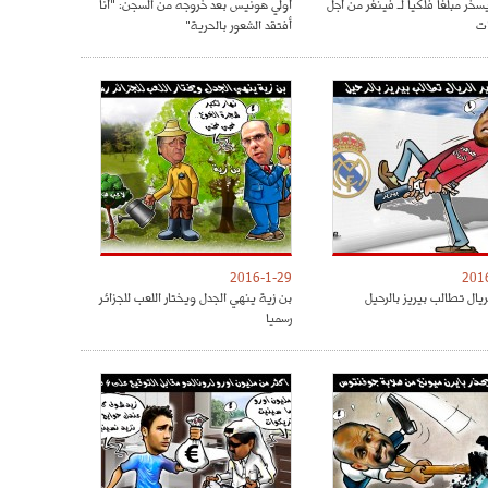
سخر مبلغا فلكيا لـ فينغر من أجل
أولي هونيس بعد خروجه من السجن: "أنا
ات
أفتقد الشعور بالحرية"
2016-1-29
201
ريال تطالب بيريز بالرحيل
بن زية ينهي الجدل ويختار اللعب للجزائر
رسميا