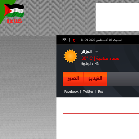
-
ع
|
FR
السبت 08 أغسطس 2026 11:09
الجزائر
سماء صافية
° C |
30
43
الرطوبة :
الفيديو
الصور
|
|
Facebook
Twitter
Rss