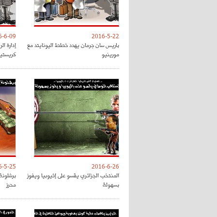
6-6-09
2016-5-22
باريس سان جرمان يهدد خطط اليونايتد مع
إدارة ال
مورينيو
كريستيا
6-5-25
2016-6-26
المنتخب الجزائري يقسو على إثيوبيا ويفوز
برشلونة 
بسهولة
محرز