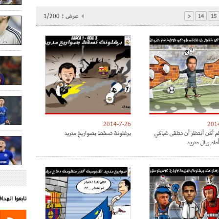
عرض :
1/200
<
14
15
2014-7-26
201
 لم أكن أنتظر أن تتلقى شباكي
برشلونة تسقط بصواريخ مدريد
مام ريال مدريد
تابعوا الهد