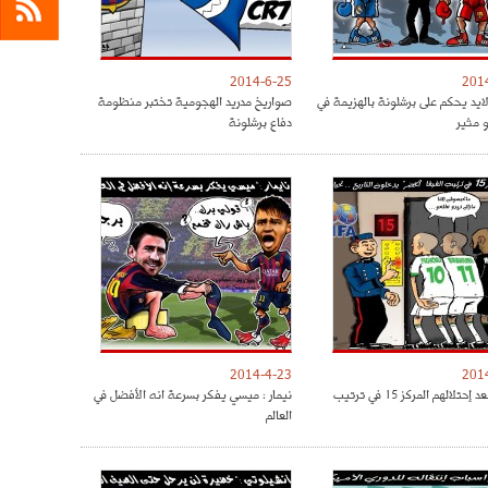
2014-6-25
201
لايد يحكم على برشلونة بالهزيمة في
صواريخ مدريد الهجومية تختبر منظومة
 مثير
دفاع برشلونة
2014-4-23
201
الخضر بعد إحتلالهم المركز 15 في ترتيب
نيمار : ميسي يفكر بسرعة انه الأفضل في
العالم