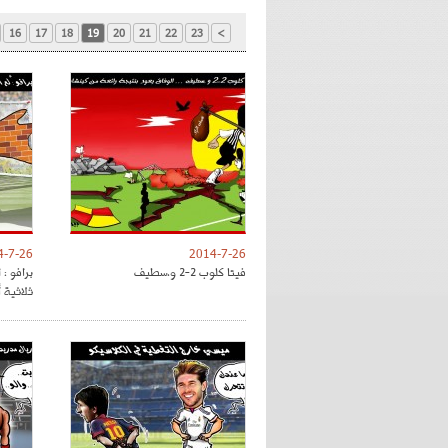
16
17
18
19
20
21
22
23
>
4-7-26
2014-7-26
فيتا كلوب 2-2 و.سطيف
برافو :
ثلاثية أ