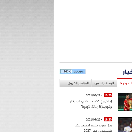
خبار
لـدوليـة
المحـتـرفــون
البرنامج الكروي
- 2021/09/22
16:30
إيفنبيرغ: "تمديد عقدي كيميتش
وغوريتزكا رسالة لأوروبا"
- 2021/09/22
16:20
ريال مدريد يتجه لتجديد عقد
فينسيوس حتى 2027