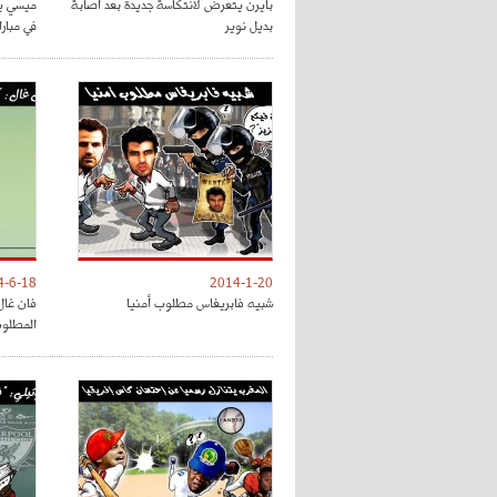
بايرن يتعرض لانتكاسة جديدة بعد اصابة
ميسي يت
بديل نوير
في مباراة
4-6-18
2014-1-20
شبيه فابريغاس مطلوب أمنيا
فان غال 
المطلو