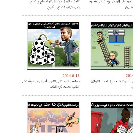
مرد على إنريكي ويرفض تغييره
الليغا : الريال يواصل الإكتساح وأقدام
 إيبار
كريستيانو تصنع الأفراح
2014-6-18
201
: اليونايتد يحاول ايجاد التوازن
جماهير كريستال بالاس : أموال ابراموفيتش
ب
القذرة هدمت كرة القدم