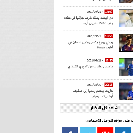
- 2021/09/21
14:07
دي ليخت يملك شرطا جزائيا في عقده
بقيمة 150 مليون أورو
- 2021/09/21
13:56
ريكي بويغ يتمنى رحيل كومان في
أقرب فرصة
- 2021/09/21
13:33
خاميس يقترب من الدوري القطري
- 2021/08/30
20:18
حاريث ينضم رسميا إلى صفوف
أولمبيك مرسيليا
شاهد كل الاخبار
- 2021/08/15
15:39
كراوتش:"سانشو صفقة الموسم في
كل الدوريات"
اف على مواقع التواصل الاجتماعي‎