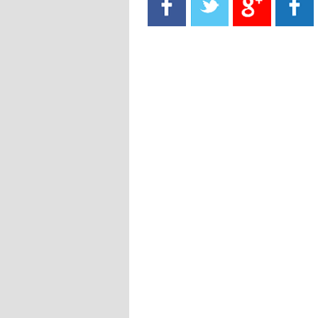
- 2021/08/15
13:40
يوفيتش يعرض خدماته على الإنتير
- 2021/08/15
13:16
أليغري: "الدفاع أبرز مشكلة تواجهنا
قبل انطلاق البطولة"
- 2021/08/15
13:15
مانشستر سيتي يُجهز عرضا جديدا من
أجل كاين
- 2021/08/15
12:56
ريال مدريد مستاء من ماريانو دياز
- 2021/08/15
12:47
دزيكو يُصر على راتب شهر جويلية
ويعرقل انتقاله إلى الإنتير
- 2021/08/15
12:43
لوبيز(رئيس بوردو): "صفقة عدلي مع