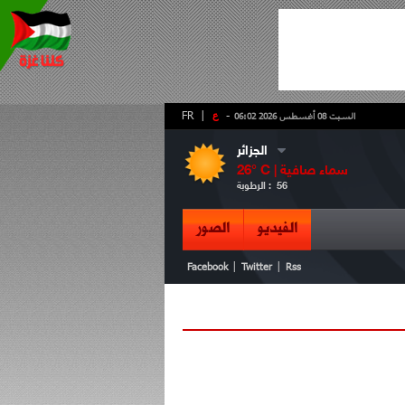
-
ع
|
FR
السبت 08 أغسطس 2026 06:02
الجزائر
سماء صافية
° C |
26
56
الرطوبة :
الفيديو
الصور
|
|
Facebook
Twitter
Rss