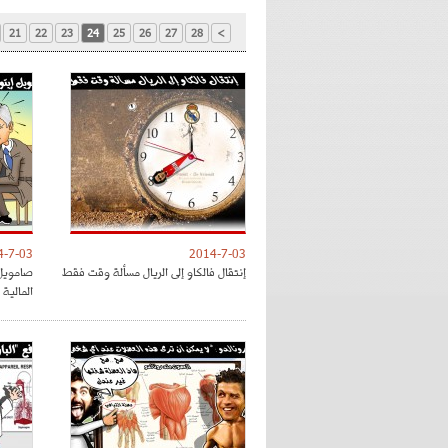
21
22
23
24
25
26
27
28
>
4-7-03
2014-7-03
إنتقال فالكاو إلى الريال مسألة وقت فقط
صامويل 
المالية