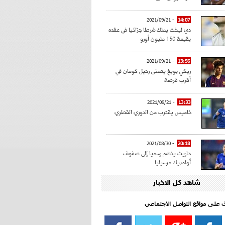
- 2021/09/21
14:07
دي ليخت يملك شرطا جزائيا في عقده
بقيمة 150 مليون أورو
- 2021/09/21
13:56
ريكي بويغ يتمنى رحيل كومان في
أقرب فرصة
- 2021/09/21
13:33
خاميس يقترب من الدوري القطري
- 2021/08/30
20:18
حاريث ينضم رسميا إلى صفوف
أولمبيك مرسيليا
شاهد كل الاخبار
- 2021/08/15
15:39
كراوتش:"سانشو صفقة الموسم في
كل الدوريات"
اف على مواقع التواصل الاجتماعي‎