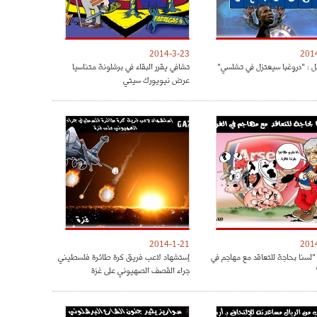
2014-3-23
201
ل : "دروغبا سيعتزل في تشلسي"
تشافي يقرر البقاء في برشلونة متناسيا
عرض نيويورك سيتي
2014-1-21
201
"لسنا بحاجة للتعاقد مع مهاجم في
إستشهاد لاعب فريق كرة طائرة فلسطيني
جراء القصف الصهيوني على غزة