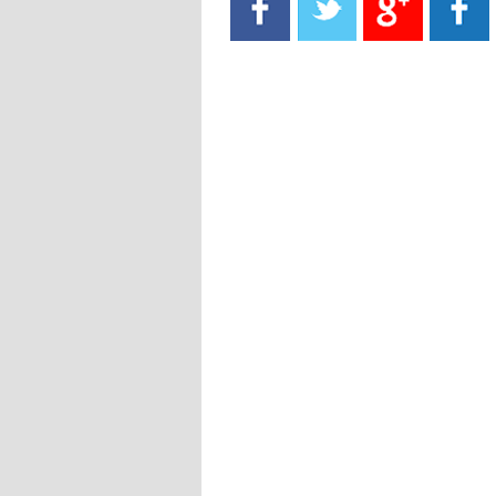
- 2021/08/15
13:40
يوفيتش يعرض خدماته على الإنتير
- 2021/08/15
13:16
أليغري: "الدفاع أبرز مشكلة تواجهنا
قبل انطلاق البطولة"
- 2021/08/15
13:15
مانشستر سيتي يُجهز عرضا جديدا من
أجل كاين
- 2021/08/15
12:56
ريال مدريد مستاء من ماريانو دياز
- 2021/08/15
12:47
دزيكو يُصر على راتب شهر جويلية
ويعرقل انتقاله إلى الإنتير
- 2021/08/15
12:43
لوبيز(رئيس بوردو): "صفقة عدلي مع