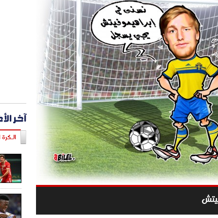
آخر الأ
الـكرة ا
يتش