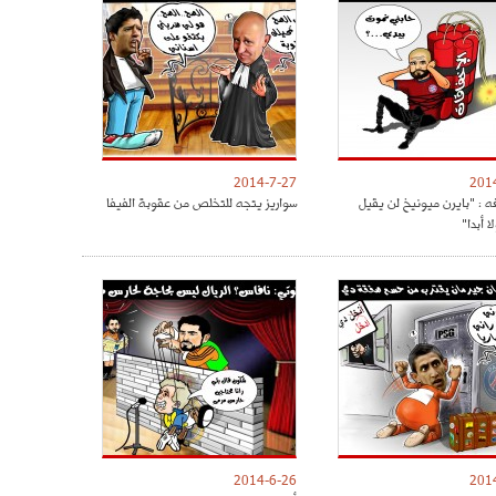
2014-7-27
201
ه : "بايرن ميونيخ لن يقيل
سواريز يتجه للتخلص من عقوبة الفيفا
ا أبدا"
2014-6-26
201