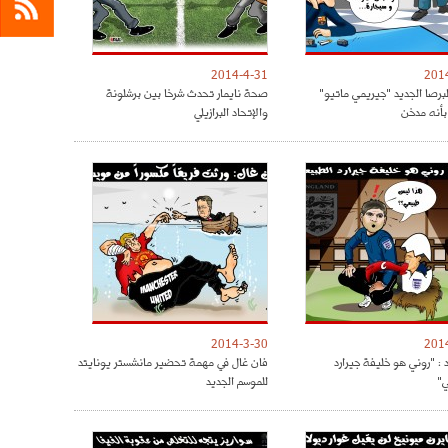
2014-4-31
201
لبرصا الجديد "جيريمي ماتيو"
صحة نايمار تحدث شرخا بين برشلونة
أنه مدخن
والإتحاد البرازيلي
2014-3-30
201
 : "روني هو خليفة جيرارد
فان غال في مهمة تحضير مانشستر يونايتد
ي"
للموسم الجديد