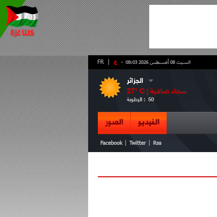
-
ع
|
FR
السبت 08 أغسطس 2026 08:03
الجزائر
سماء صافية
° C |
27
50
الرطوبة :
الفيديو
الصور
|
|
Facebook
Twitter
Rss