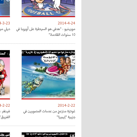
4-3-23
2014-4-24
مورينيو : "هدفي هو السيطرة على أوروبا في
ديلي مي
10 سنوات القادمة"
4-2-22
2014-2-22
غوتزة منزعج من عدسات المصورين في
فينغر : 
جزيرة "إيبيزا"
الفريق"