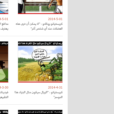
4-5-01
2014-5-01
كريستيانو رونالدو : "لا يمكن أن ترى هذه
مدافع ا
العضلات عند أي شخص آخر"
يعترف ب
4-3-30
2014-4-31
كريستيانو : "الريال سيكون مثل الجراد هذا
فرديناند
الموسم"
الطبيع