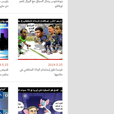
جوفنتوس يدخل السباق مع الريال لضم
باريس 
لوكاكو
دي ماريا
4-5-25
2014-5-25
فرنسا تقرر إستخدام الرذاذ المتلاشي في
قميص رو
ملاعبها
متاجر مد