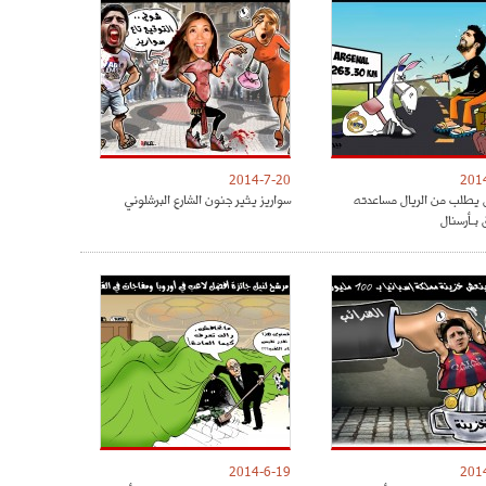
2014-7-20
201
يطلب من الريال مساعدته
سواريز يثير جنون الشارع البرشلوني
 بـأرسنال
2014-6-19
201