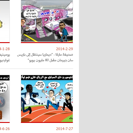
4-1-28
2014-2-29
صحيفة ماركا : "ديماريا سينتقل إلى باريس
رومينيغ
سان جيرمان مقبل 80 مليون يورو"
غوارديول
4-6-26
2014-7-27