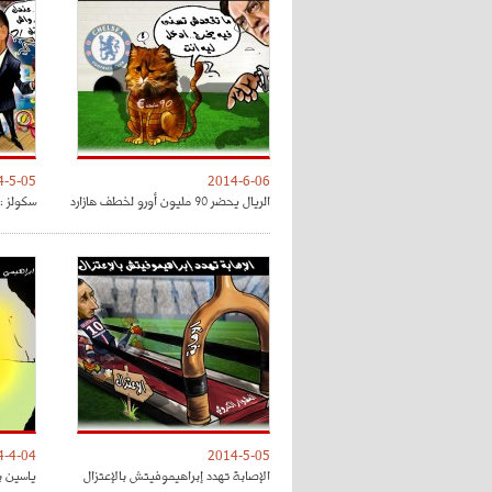
4-5-05
2014-6-06
الريال يحضر 90 مليون أورو لخطف هازارد
سكولز :
4-4-04
2014-5-05
الإصابة تهدد إبراهيموفيتش بالإعتزال
ياسين ب