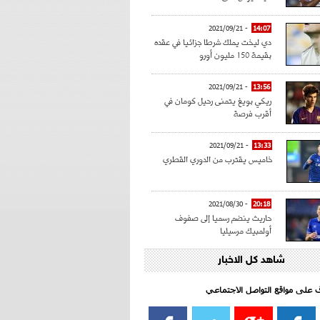
- 2021/09/21
14:07
دي ليخت يملك شرطا جزائيا في عقده
بقيمة 150 مليون أورو
- 2021/09/21
13:56
ريكي بويغ يتمنى رحيل كومان في
أقرب فرصة
- 2021/09/21
13:33
خاميس يقترب من الدوري القطري
- 2021/08/30
20:18
حاريث ينضم رسميا إلى صفوف
أولمبيك مرسيليا
شاهد كل الاخبار
- 2021/08/15
15:39
كراوتش:"سانشو صفقة الموسم في
كل الدوريات"
اف على مواقع التواصل الاجتماعي‎