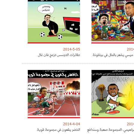
2014-5-05
201
 ميسي يشعر بالملل في برشلونة
طائرات التجسس تزعج فان غال
2014-4-04
201
راهيمي :المجموعة صعبة وسندافع
الخضر يقعون في مجموعة قوية