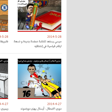
4-5-28
2014-5-28
ميسي يستعد لكتابة صفحة جديدة و تسعة
فابريغا
ارقام قياسية في إنتظاره
4-4-27
2014-4-27
دوري الابطال : أرسنال يهزم دورتموند
ريبيري :