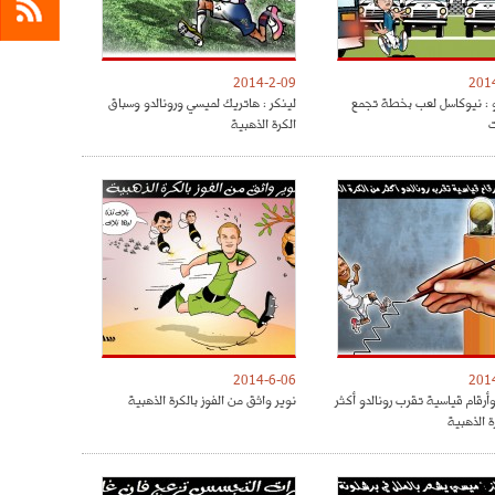
2014-2-09
201
 : نيوكاسل لعب بخطة تجمع
لينكر : هاتريك لميسي ورونالدو وسباق
ت
الكرة الذهبية
2014-6-06
201
أرقام قياسية تقرب رونالدو أكثر
نوير واثق من الفوز بالكرة الذهبية
ة الذهبية