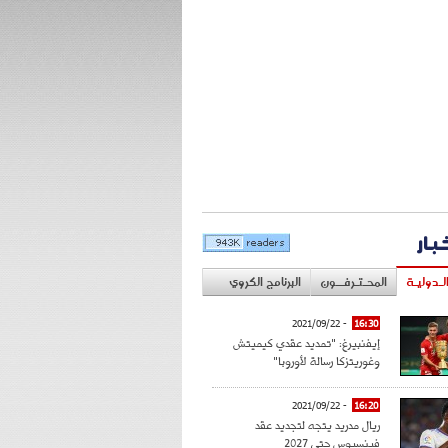
خبار
لـدوليـة
المحـتـرفــون
البرنامج الكروي
- 2021/09/22
16:30
إيفنبيرغ: "تمديد عقدي كيميتش
وغوريتزكا رسالة لأوروبا"
- 2021/09/22
16:20
ريال مدريد يتجه لتجديد عقد
فينسيوس حتى 2027