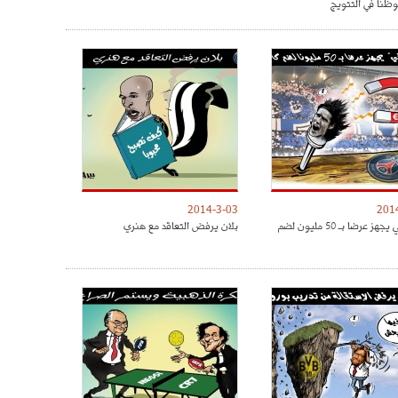
نا في التتويج
2014-3-03
201
الميرنغي يجهز عرضا بـ 50 مليون لضم
بلان يرفض التعاقد مع هنري