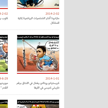
4-2-02
2014-2-02
مارادونا أكثر الشخصيات الرياضية إثارة
كلوب ير
للمشاكل
4-6-29
2014-1-01
كريستيانو رونالدو يفشل في اللحاق برقم
مورينيو 
تاريخي لميسي في الليغا
القدم "