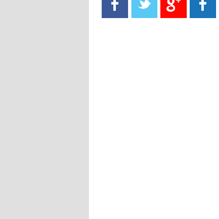
- 2021/08/15
13:40
يوفيتش يعرض خدماته على الإنتير
- 2021/08/15
13:16
أليغري: "الدفاع أبرز مشكلة تواجهنا
قبل انطلاق البطولة"
- 2021/08/15
13:15
مانشستر سيتي يُجهز عرضا جديدا من
أجل كاين
- 2021/08/15
12:56
ريال مدريد مستاء من ماريانو دياز
- 2021/08/15
12:47
دزيكو يُصر على راتب شهر جويلية
ويعرقل انتقاله إلى الإنتير
- 2021/08/15
12:43
لوبيز(رئيس بوردو): "صفقة عدلي مع