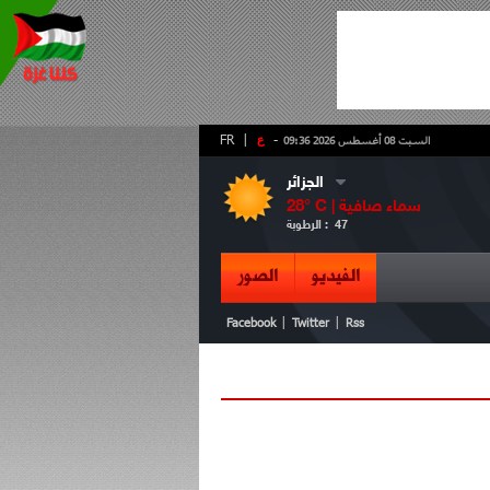
-
ع
|
FR
السبت 08 أغسطس 2026 09:36
الجزائر
سماء صافية
° C |
28
47
الرطوبة :
الفيديو
الصور
|
|
Facebook
Twitter
Rss