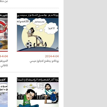
عن حظوظ
4-4-04
2014-4-04
رونالدو يطمح لتجاوز ميسي
كافاني