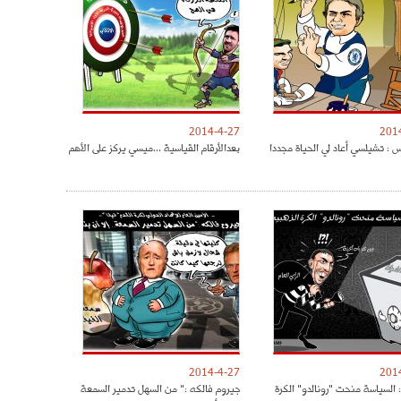
2014-4-27
201
س : تشيلسي أعاد لي الحياة مجددا
بعدالأرقام القياسية ...ميسي يركز على الأهم
2014-4-27
201
 السياسة منحت "رونالدو" الكرة
جيروم فالكه :" من السهل تدمير السمعة