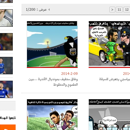
عرض :
1/200
<
11
12
2014-2-09
201
بياسجي يتعرض للسرقة
وفاق سطيف بمونديال الأندية ....بين
الطموح والحظوظ
تابعوا الهد