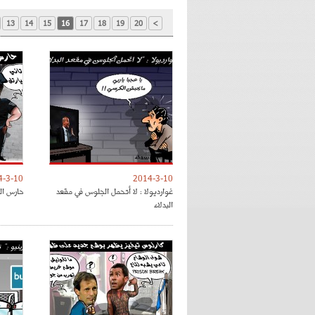
13
14
15
16
17
18
19
20
>
4-3-10
2014-3-10
غوارديولا : لا أتحمل الجلوس في مقعد
حارس ال
البدلاء