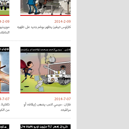
4-2-09
2014-2-09
كارلوس تيفيز يظهر بوشم جديد على ظهره
مورينيو
الحافلا
4-7-07
2014-7-07
فاران : ميسي لاعب يصعب إيقافه أو
ثلاثية و
مراقبته
من الكر