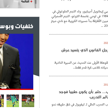
القائمة
ي إيمانويل أديبايور، ولد النجم الطوغولي في
26 فيفري عام 1984 في لومي عاصمة التوغو، النجم الأسمراني
بين الأفارقة بدأ مسيرته الكروية مع نادي ميتز
خلفيات وبوست
. رجل القانون الذي يتسيد عرش
للوهلة الأولى عند الحديث عن السيرة الذاتية
حياته كلاعب كرة قدم فقط...
.. حلم بأن يكون طبيبا فوجد
لم التدريب
 المدرب الحالي لـ ليفربول في شق طريقه نحو