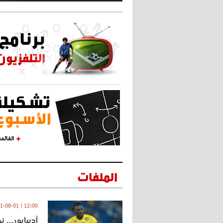
القائم
الملفات
12:00 | 2021-08-01
أديبايور... 