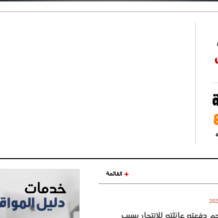
ة
القائمة
نجم دفعته عائلته للانتحار بسبب