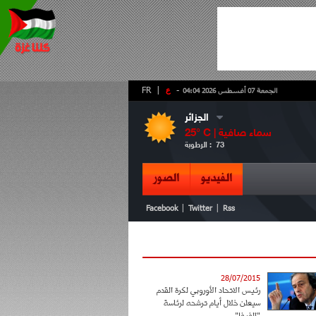
-
ع
|
FR
الجمعة 07 أغسطس 2026 04:04
الجزائر
سماء صافية
° C |
25
73
الرطوبة :
الفيديو
الصور
|
|
Facebook
Twitter
Rss
28/07/2015
رئيس الاتحاد الأوروبي لكرة القدم
سيعلن خلال أيام ترشحه لرئاسة
"الفيفا"