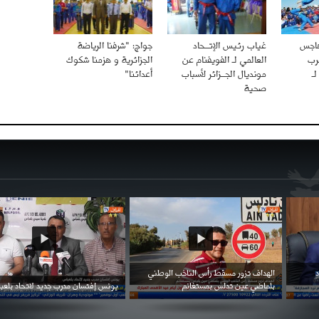
هاجس
غياب رئيس الإتــحاد
جواج: "شرفنا الرياضة
رب
العالمي لـ الفويفنام عن
الجزائرية و هزمنا شكوك
ـ
مونديال الجــزائر لأسباب
أعدائنا"
صحية
احتفال السفارة السعودية في الجزائر بالعيد
بن زيمة ... كرم كروي قابله لإنتقام عرقي .
الوطني للمملكة