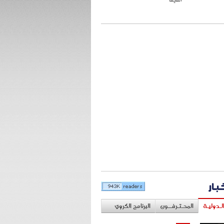
خبار
لـدوليـة
المحـتـرفــون
البرنامج الكروي