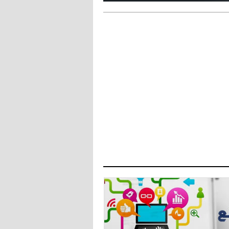
- 2021/07/27
14:42
أوهارا: "محرز، فودن ودي بروين..
ثلاثي من نار"
- 2021/07/25
18:30
لوكاتيلي يؤكد نيته في الانتقال إلى
جوفنتوس عبر تويتر!
- 2021/07/25
18:10
أنشيلوتي يصر على جلب كيليني
وقدوم الإيطالي يقترب