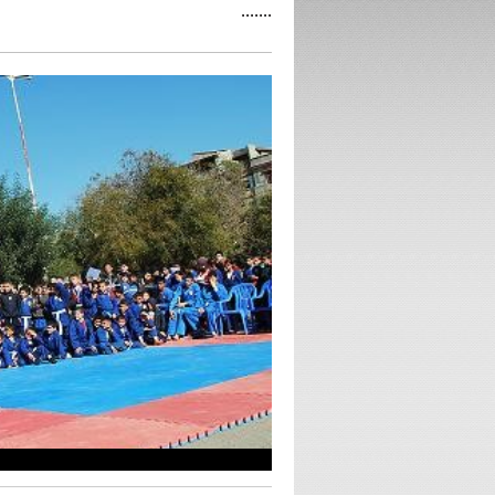
.......