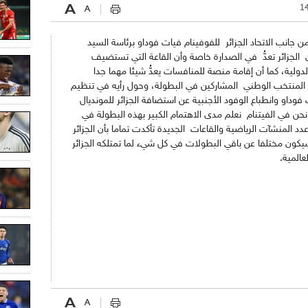
جانب الاتحاد الجزائر للفوفينام فيات فوداو برئاسة السيد
لجزائر تعدُّ في الصدارة خاصة وأن القاعة التي تستضيف
دولية، كما أن إقامة منصة للمنافسات يعدُّ شيئا مهما جدا
 المنتخب الوطني المشاركين في البطولة، وحول رأيه في تنظيم
 الفوفينام فيات فوداو وانطباع الوفود الأجنبية عن استضافة الجزائر للمونديال
"نحن في الفيتنام نعلم مدى الاهتمام الكبير بهذه البطولة في
المنشآت الرياضية والقاعات الجديدة تأكدت تماما بأن الجزائر
ر في الطريق السليم وأن مونديال 2015 سيكون مختلفا عن باقي البطولات في كل شيء لما تمتلكه الجزائر
عالمية.