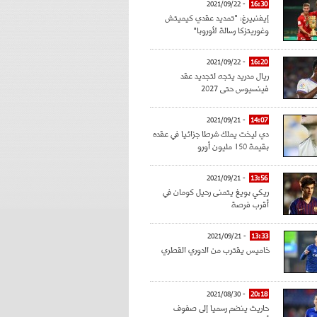
- 2021/09/22
16:30
إيفنبيرغ: "تمديد عقدي كيميتش
وغوريتزكا رسالة لأوروبا"
- 2021/09/22
16:20
ريال مدريد يتجه لتجديد عقد
فينسيوس حتى 2027
- 2021/09/21
14:07
دي ليخت يملك شرطا جزائيا في عقده
بقيمة 150 مليون أورو
- 2021/09/21
13:56
ريكي بويغ يتمنى رحيل كومان في
أقرب فرصة
- 2021/09/21
13:33
خاميس يقترب من الدوري القطري
- 2021/08/30
20:18
حاريث ينضم رسميا إلى صفوف