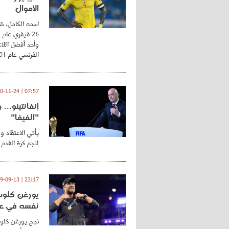
الأموال
اسمه الكامل، شي
وأحد أفضل اللاع
الفرنسي عام 2001 ...
07:57 | 2020-11-24
إنفانتينو..
"الفيفا"
يأتي الاعتقاد و
لنجم كرة القدم 
23:17 | 2019-09-13
يورغن كلوب.
نفسه في عا
نجح يورغن كلوب