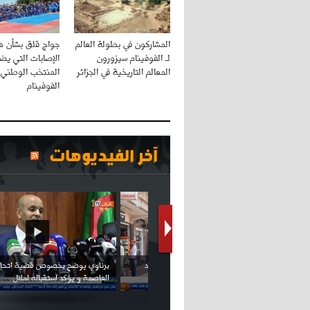
المشاركون في بطولة العالم
جواج قلق بشأن 
لـ الفوفينام سيزورون
الإصابات التي يض
المعالم التاريخية في الجزائر
المنتخب الوطني ل
الفوفينام
آخر الفيديوهات
كريستيانو كاد يصاب على مستوى كتفه
بسبب سيلفي