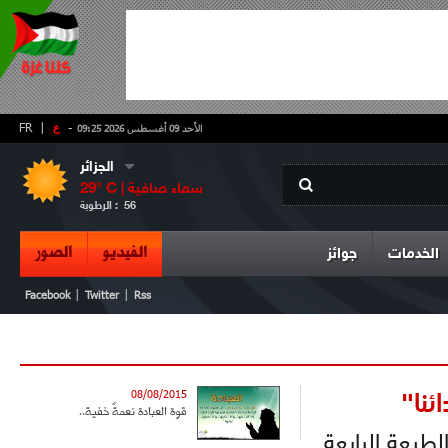
-
ع
|
FR
الأحد 09 أغسطس 2026 09:25
الجزائر
سماء صافية
° C |
29
56
الرطوبة :
الفيديو
الصور
الخدمات
جوائز
|
|
Facebook
Twitter
Rss
ئنا"
08/08/2015
قوة العبادة نعمةٌ خفية..
طبعة الرابعة