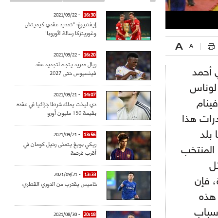
- 2021/09/22
16:30
إيفنبيرغ: "تمديد عقدي كيميتش
وغوريتزكا رسالة لأوروبا"
- 2021/09/22
16:20
ريال مدريد يتجه لتجديد عقد
 أحمد
فينسيوس حتى 2027
 لوناس
- 2021/09/21
14:07
ينام
دي ليخت يملك شرطا جزائيا في عقده
بقيمة 150 مليون أورو
رات هذا
 بلد
- 2021/09/21
13:56
ريكي بويغ يتمنى رحيل كومان في
 المنتخب
أقرب فرصة
ثل
- 2021/09/21
13:33
، فإن
خاميس يقترب من الدوري القطري
 هذه
أسباب
- 2021/08/30
20:18