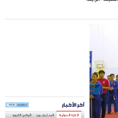
آخر الأخبار
الـكرة الـدوليـة
المحـتـرفــون
البرنامج الكروي