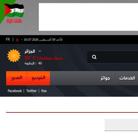
-
ع
|
FR
الأحد 09 أغسطس 2026 10:37
الجزائر
سماء صافية
° C |
32
45
الرطوبة :
الفيديو
الصور
الخدمات
جوائز
|
|
Facebook
Twitter
Rss