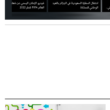
السفارة السعودية في الجزائر بالعيد
فيديو الإعلان الرسمي عن شعار بطولة كأس
ملال يمث
 للمملكة
العالم FIFA قطر 2022
ثقته في 