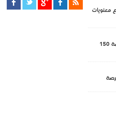
- 2021/08/15
13:40
يوفيتش يعرض خدماته على الإنتير
ع معنويات
- 2021/08/15
13:16
أليغري: "الدفاع أبرز مشكلة تواجهنا
قبل انطلاق البطولة"
دي ليخت يملك شرطا جزائيا في عقده بقيمة 150
- 2021/08/15
13:15
مانشستر سيتي يُجهز عرضا جديدا من
أجل كاين
- 2021/08/15
12:56
ريال مدريد مستاء من ماريانو دياز
رصة
- 2021/08/15
12:47
دزيكو يُصر على راتب شهر جويلية
ويعرقل انتقاله إلى الإنتير
- 2021/08/15
12:43
لوبيز(رئيس بوردو): "صفقة عدلي مع