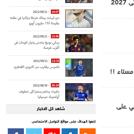
20
- 2021/09/21
14:07
دي ليخت يملك شرطا جزائيا في عقده
بقيمة 150 مليون أورو
- 2021/09/21
13:56
ريكي بويغ يتمنى رحيل كومان في
أقرب فرصة
- 2021/09/21
13:33
خاميس يقترب من الدوري القطري
مستاء !!
- 2021/08/30
20:18
حاريث ينضم رسميا إلى صفوف
أولمبيك مرسيليا
ني على
شاهد كل الاخبار
- 2021/08/15
15:39
كراوتش:"سانشو صفقة الموسم في
كل الدوريات"
تابعوا الهداف على مواقع التواصل الاجتماعي‎