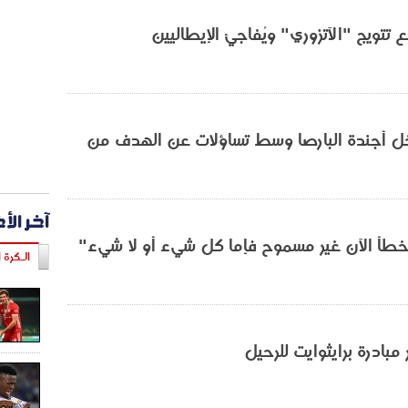
 تتويج "الآتزوري" ويُفاجئ الإيطاليين
ل أجندة البارصا وسط تساؤلات عن الهدف من
آخر الأ
لخطأ الآن غير مسموح فإما كل شيء أو لا شيء"
الـكرة ا
مبادرة برايثوايت للرحيل