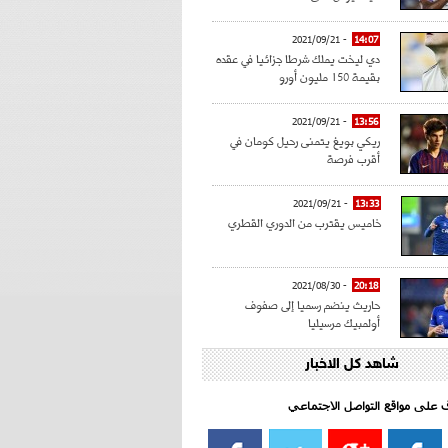
- 2021/09/21
14:07
دي ليخت يملك شرطا جزائيا في عقده
بقيمة 150 مليون أورو
- 2021/09/21
13:56
ريكي بويغ يتمنى رحيل كومان في
أقرب فرصة
- 2021/09/21
13:33
خاميس يقترب من الدوري القطري
- 2021/08/30
20:18
حاريث ينضم رسميا إلى صفوف
أولمبيك مرسيليا
شاهد كل الاخبار
- 2021/08/15
15:39
كراوتش:"سانشو صفقة الموسم في
كل الدوريات"
اف على مواقع التواصل الاجتماعي‎