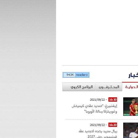
خبار
لـدوليـة
المحـتـرفــون
البرنامج الكروي
- 2021/09/22
16:30
إيفنبيرغ: "تمديد عقدي كيميتش
وغوريتزكا رسالة لأوروبا"
- 2021/09/22
16:20
ريال مدريد يتجه لتجديد عقد
فينسيوس حتى 2027