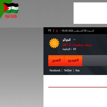
-
ع
|
FR
السبت 08 أغسطس 2026 05:05
الجزائر
سماء صافية
° C |
26
59
الرطوبة :
الفيديو
الصور
|
|
Facebook
Twitter
Rss