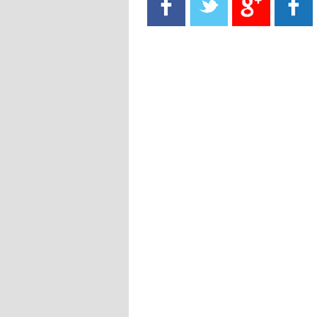
- 2021/08/15
13:40
يوفيتش يعرض خدماته على الإنتير
- 2021/08/15
13:16
أليغري: "الدفاع أبرز مشكلة تواجهنا
قبل انطلاق البطولة"
- 2021/08/15
13:15
مانشستر سيتي يُجهز عرضا جديدا من
أجل كاين
- 2021/08/15
12:56
ريال مدريد مستاء من ماريانو دياز
- 2021/08/15
12:47
دزيكو يُصر على راتب شهر جويلية
ويعرقل انتقاله إلى الإنتير
- 2021/08/15
12:43
لوبيز(رئيس بوردو): "صفقة عدلي مع