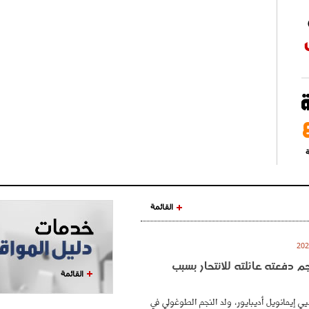
ة
القائمة
نجم دفعته عائلته للانتحار بسبب
القائمة
ي إيمانويل أديبايور، ولد النجم الطوغولي في