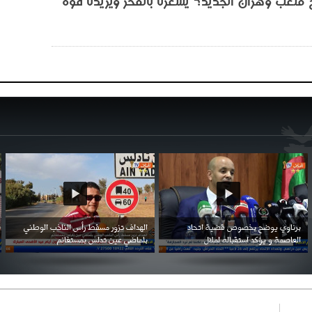
ح ملعب وهران الجديد؟ يشعرنا بالفخر ويزيدنا قوة"
احتفال السفارة السعودية في الجزائر بالعيد
بن زيمة ... كرم كروي قابله لإنتقام عرقي .
الوطني للمملكة