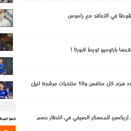
وظا في التعاقد مع راموس
عها بارتوميو تورط لابورتا !
دي بروين: "نود هزم كل منافس و10 منتخبات مرشحة لنيل
عي إريكسن للمعسكر الصيفي في انتظار حسم
تابعوا الهد