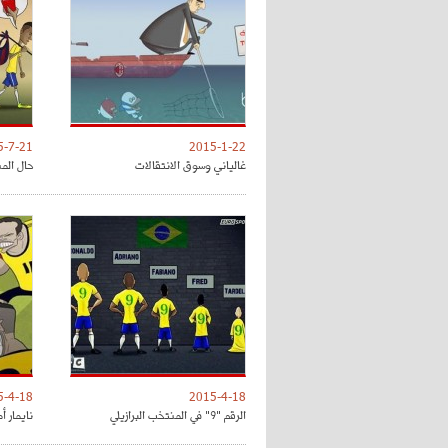
5-7-21
2015-1-22
غالياني وسوق الانتقالات
حال المن
5-4-18
2015-4-18
الرقم "9" في المنتخب البرازيلي
نايمار أ