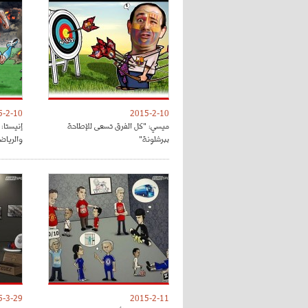
5-2-10
2015-2-10
ميسي: "كل الفرق تسعى للإطاحة
إنيستا:
ببرشلونة"
والرياض
5-3-29
2015-2-11