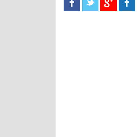
- 2021/08/15
13:40
يوفيتش يعرض خدماته على الإنتير
- 2021/08/15
13:16
أليغري: "الدفاع أبرز مشكلة تواجهنا
قبل انطلاق البطولة"
- 2021/08/15
13:15
مانشستر سيتي يُجهز عرضا جديدا من
أجل كاين
- 2021/08/15
12:56
ريال مدريد مستاء من ماريانو دياز
- 2021/08/15
12:47
دزيكو يُصر على راتب شهر جويلية
ويعرقل انتقاله إلى الإنتير
- 2021/08/15
12:43
لوبيز(رئيس بوردو): "صفقة عدلي مع