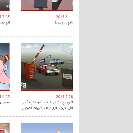
5-7-05
2015-6-11
راموس وبيريز
ليو ميس
5-4-25
2015-7-28
الدور ربع النهائي لـ كوبا أمريكا و تأهل
ميسي وح
الأرجنتين و الباراغواي بضربات الترجيح