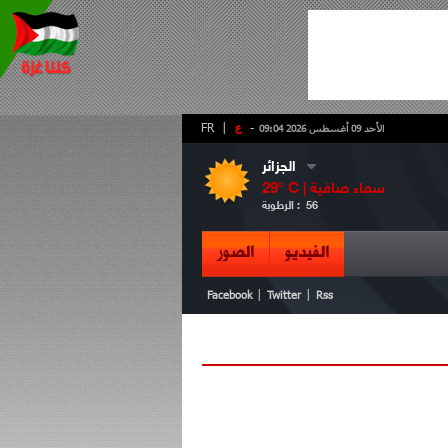
-
ع
|
FR
الأحد 09 أغسطس 2026 09:04
الجزائر
سماء صافية
° C |
29
56
الرطوبة :
الفيديو
الصور
|
|
Facebook
Twitter
Rss