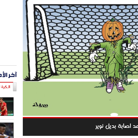
آخر الأ
الـكرة ا
د اصابة بديل نوير