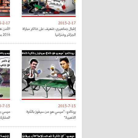
5-2-17
2015-2-17
إقبال جماهيري ضعيف على تذاكر مباراة
الأمن ه
الجزائر وتنزانيا
2016 بفرنسا
5-7-15
2015-7-15
رونالدو: "ميسي هو من سيفوز بالكرة
ميسي يت
الذهبية"
المشارك