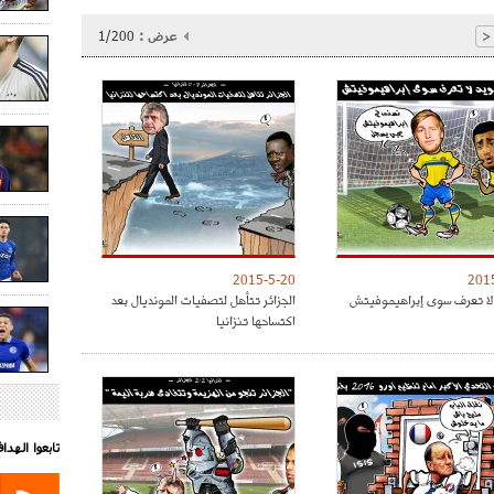
عرض :
1/200
<
2015-5-20
201
لا تعرف سوى إبراهيموفيتش
الجزائر تتأهل لتصفيات المونديال بعد
اكتساحها تنزانيا
تابعوا الهد