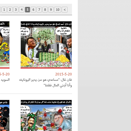
1
2
3
4
5
6
7
8
9
10
>
5-5-20
2015-5-20
فان غال: "مساعدي هو من يدير اليونايتد
السويد 
وأنا أجني المال فقط"