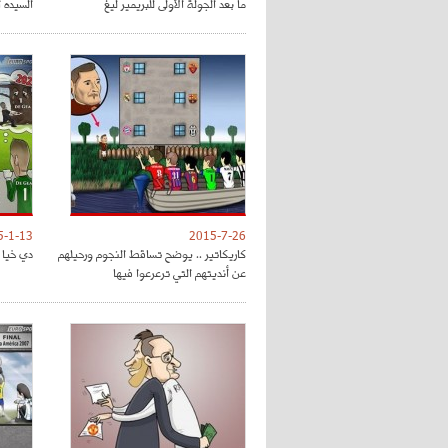
ما بعد الجولة الأولى للبريمير ليغ
السيده 
5-1-13
2015-7-26
كاريكاتير .. يوضح تساقط النجوم ورحيلهم
دي خيا و
عن أنديتهم التي ترعرعوا فيها