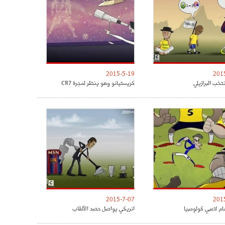
2015-5-19
201
تخب البرازيلي
كريستيانو وهو ينظر لمجرة CR7
2015-7-07
201
مام لاعبي كولومبيا
انريكي يواصل حصد الألقاب