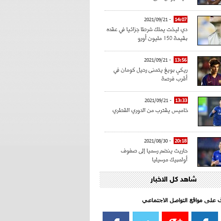
- 2021/09/21
14:07
دي ليخت يملك شرطا جزائيا في عقده
بقيمة 150 مليون أورو
- 2021/09/21
13:56
ريكي بويغ يتمنى رحيل كومان في
أقرب فرصة
- 2021/09/21
13:33
خاميس يقترب من الدوري القطري
- 2021/08/30
20:18
حاريث ينضم رسميا إلى صفوف
أولمبيك مرسيليا
شاهد كل الاخبار
- 2021/08/15
15:39
كراوتش:"سانشو صفقة الموسم في
كل الدوريات"
اف على مواقع التواصل الاجتماعي‎