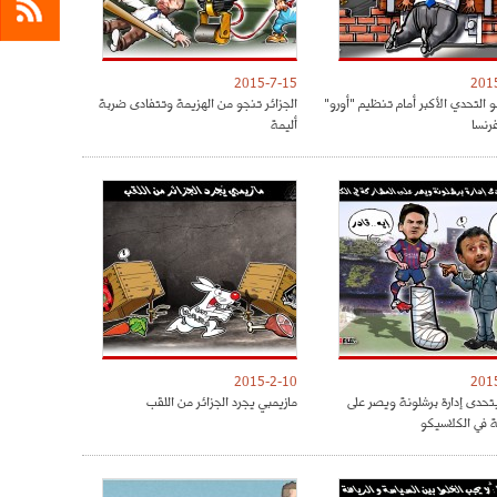
2015-7-15
201
و التحدي الأكبر أمام تنظيم "أورو"
الجزائر تنجو من الهزيمة وتتفادى ضربة
أليمة
2015-2-10
201
حدى إدارة برشلونة ويصر على
مازيمبي يجرد الجزائر من اللقب
ة في الكلاسيكو