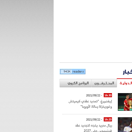
خبار
لـدوليـة
المحـتـرفــون
البرنامج الكروي
- 2021/09/22
16:30
إيفنبيرغ: "تمديد عقدي كيميتش
وغوريتزكا رسالة لأوروبا"
- 2021/09/22
16:20
ريال مدريد يتجه لتجديد عقد
فينسيوس حتى 2027