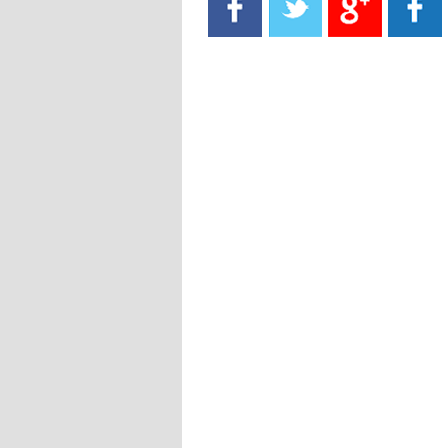
- 2021/08/15
13:40
يوفيتش يعرض خدماته على الإنتير
- 2021/08/15
13:16
أليغري: "الدفاع أبرز مشكلة تواجهنا
قبل انطلاق البطولة"
- 2021/08/15
13:15
مانشستر سيتي يُجهز عرضا جديدا من
أجل كاين
- 2021/08/15
12:56
ريال مدريد مستاء من ماريانو دياز
- 2021/08/15
12:47
دزيكو يُصر على راتب شهر جويلية
ويعرقل انتقاله إلى الإنتير
- 2021/08/15
12:43
لوبيز(رئيس بوردو): "صفقة عدلي مع