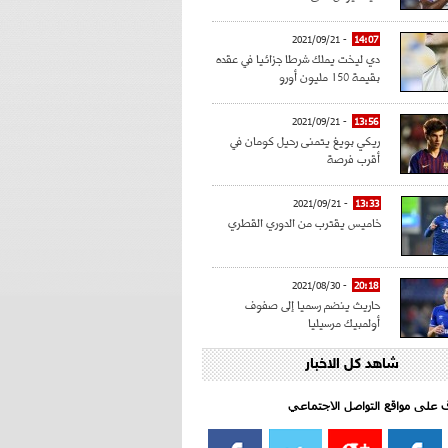
- 2021/09/21
14:07
دي ليخت يملك شرطا جزائيا في عقده
بقيمة 150 مليون أورو
- 2021/09/21
13:56
ريكي بويغ يتمنى رحيل كومان في
أقرب فرصة
- 2021/09/21
13:33
خاميس يقترب من الدوري القطري
- 2021/08/30
20:18
حاريث ينضم رسميا إلى صفوف
أولمبيك مرسيليا
شاهد كل الاخبار
- 2021/08/15
15:39
كراوتش:"سانشو صفقة الموسم في
كل الدوريات"
اف على مواقع التواصل الاجتماعي‎