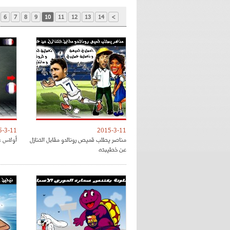
6
7
8
9
10
11
12
13
14
>
5-3-11
2015-3-11
مناصر يطلب قميص رونالدو مقابل التنازل
أولاس : 
عن خطيبته