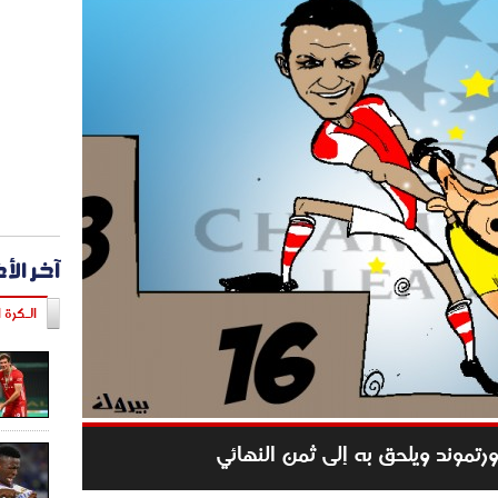
آخر الأ
الـكرة ا
رتموند ويلحق به إلى ثمن النهائي