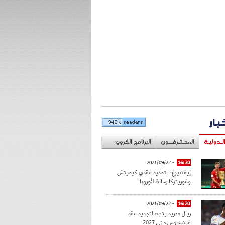
خبار
لـدوليـة
المحـتـرفــون
البرنامج الكروي
- 2021/09/22
16:30
إيفنبيرغ: "تمديد عقدي كيميتش
وغوريتزكا رسالة لأوروبا"
- 2021/09/22
16:20
ريال مدريد يتجه لتجديد عقد
فينسيوس حتى 2027