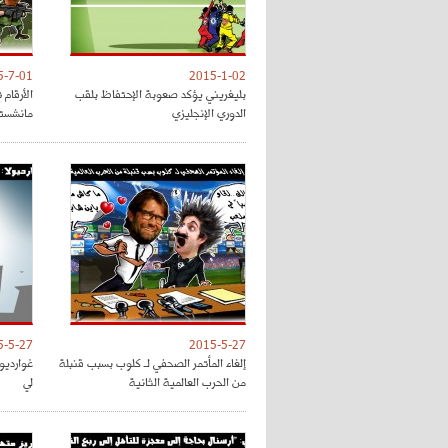
5-7-01
2015-1-02
بليغريني يؤكد صعوبة الإحتفاظ بلقب
الأرقام
الدوري الإنجليزي
مانشستر
5-5-27
2015-5-27
إلغاء المأتمر الصحفي لـ كلوب بسبب قنبلة
غوارديو
من الحرب العالمية الثانية
لي