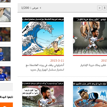
عرض :
1/200
<
5
2015-3-11
201
فقير يملك حرية الإختيار
أنشيلوتي يقف في وجه العاصفة مع
استمرار مسلسل انهيار ريال مدريد
تابعوا الهد