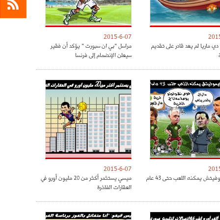
2015-6-07
201
دي ماريا لم يعد قادر على تقديم
مراسل "بي ان سبورت " يؤكد أن فقير
سيعلن الإنضمام إلى فرنسا
2015-6-07
201
فيتش يمكنه اللعب حتى 43 عام
ميسي يستثمر أكثر من 20 مليون أورو في
العقارات الفاخرة