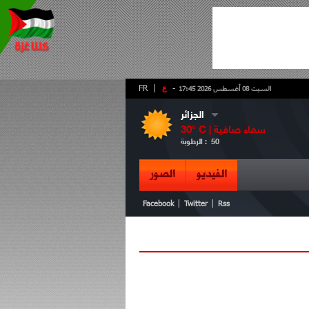
-
ع
|
FR
السبت 08 أغسطس 2026 17:45
الجزائر
سماء صافية
° C |
30
50
الرطوبة :
الفيديو
الصور
|
|
Facebook
Twitter
Rss