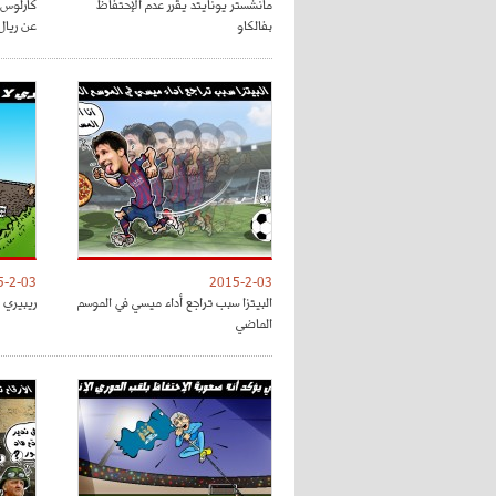
مانشستر يونايتد يقرر عدم الإحتفاظ
كارلوس 
بفالكاو
عن ريال
5-2-03
2015-2-03
البيتزا سبب تراجع أداء ميسي في الموسم
ريبيري 
الماضي