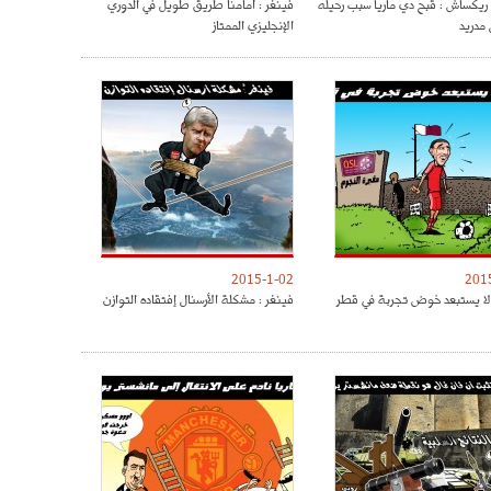
ريكساش : قبح دي ماريا سبب رحيله
فينغر : أمامنا طريق طويل في الدوري
 مدريد
الإنجليزي الممتاز
2015-1-02
201
لا يستبعد خوض تجربة في قطر
فينغر : مشكلة الأرسنال إفتقاده التوازن