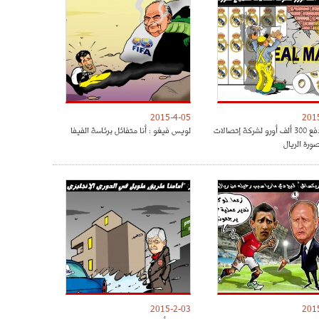
2015-4-05
201
بيريز يدفع 300 ألف أورو لشركة إتصالات
لويس فيغو : أنا متفائل برئاسة الفيفا
ورة الريال
2015-2-03
201