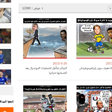
عرض :
1/200
<
2015-5-20
201
لا تعرف سوى إبراهيموفيتش
الجزائر تتأهل لتصفيات المونديال بعد
اكتساحها تنزانيا
تابعوا الهد