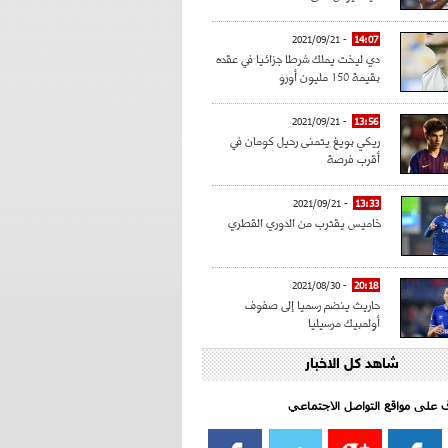
- 2021/09/21
14:07
دي ليخت يملك شرطا جزائيا في عقده
بقيمة 150 مليون أورو
- 2021/09/21
13:56
ريكي بويغ يتمنى رحيل كومان في
أقرب فرصة
- 2021/09/21
13:33
خاميس يقترب من الدوري القطري
- 2021/08/30
20:18
حاريث ينضم رسميا إلى صفوف
أولمبيك مرسيليا
شاهد كل الاخبار
- 2021/08/15
15:39
كراوتش:"سانشو صفقة الموسم في
كل الدوريات"
اف على مواقع التواصل الاجتماعي‎