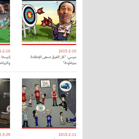
5-2-10
2015-2-10
ميسي: "كل الفرق تسعى للإطاحة
إنيستا:
ببرشلونة"
والرياض
5-3-29
2015-2-11