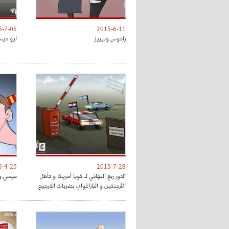
5-7-05
2015-6-11
راموس وبيريز
ليو ميس
5-4-25
2015-7-28
الدور ربع النهائي لـ كوبا أمريكا و تأهل
ميسي وح
الأرجنتين و الباراغواي بضربات الترجيح