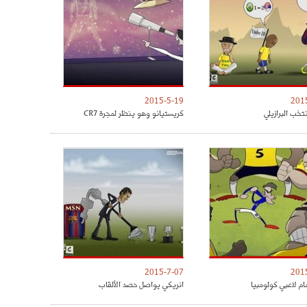
2015-5-19
201
تخب البرازيلي
كريستيانو وهو ينظر لمجرة CR7
2015-7-07
201
مام لاعبي كولومبيا
انريكي يواصل حصد الألقاب