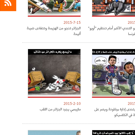
2015-7-15
201
و التحدي الأكبر أمام تنظيم "أورو"
الجزائر تنجو من الهزيمة وتتفادى ضربة
أليمة
2015-2-10
201
حدى إدارة برشلونة ويصر على
مازيمبي يجرد الجزائر من اللقب
ة في الكلاسيكو