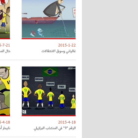
5-7-21
2015-1-22
غالياني وسوق الانتقالات
حال المن
5-4-18
2015-4-18
الرقم "9" في المنتخب البرازيلي
نايمار أ