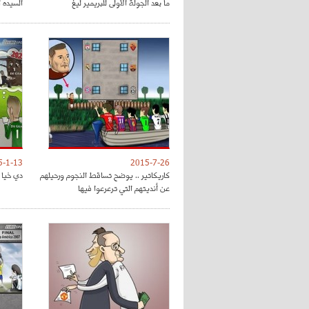
ما بعد الجولة الأولى للبريمير ليغ
السيده 
5-1-13
2015-7-26
كاريكاتير .. يوضح تساقط النجوم ورحيلهم
دي خيا و
عن أنديتهم التي ترعرعوا فيها