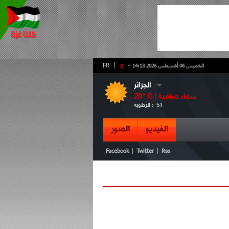
-
ع
|
FR
الخميس 06 أغسطس 2026 14:13
الجزائر
سماء صافية
° C |
29
51
الرطوبة :
الفيديو
الصور
|
|
Facebook
Twitter
Rss