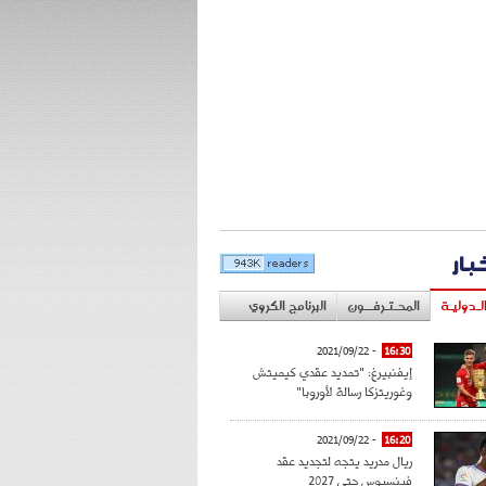
خبار
لـدوليـة
المحـتـرفــون
البرنامج الكروي
- 2021/09/22
16:30
إيفنبيرغ: "تمديد عقدي كيميتش
وغوريتزكا رسالة لأوروبا"
- 2021/09/22
16:20
ريال مدريد يتجه لتجديد عقد
فينسيوس حتى 2027