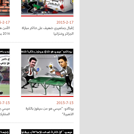
5-2-17
2015-2-17
إقبال جماهيري ضعيف على تذاكر مباراة
الأمن ه
الجزائر وتنزانيا
2016 بفرنسا
5-7-15
2015-7-15
رونالدو: "ميسي هو من سيفوز بالكرة
ميسي يت
الذهبية"
المشارك