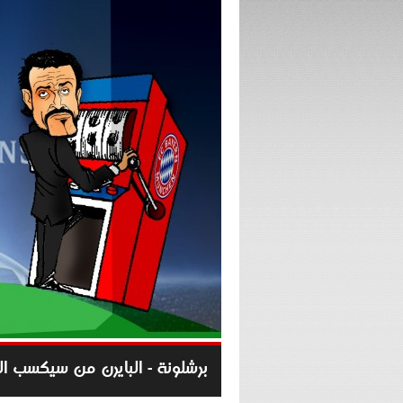
برشلونة - البايرن من سيكسب ال