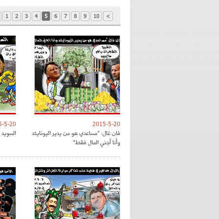
1
2
3
4
5
6
7
8
9
10
>
5-5-20
2015-5-20
فان غال: "مساعدي هو من يدير اليونايتد
السويد 
وأنا أجني المال فقط"