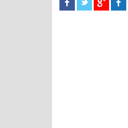
- 2021/08/15
13:40
يوفيتش يعرض خدماته على الإنتير
- 2021/08/15
13:16
أليغري: "الدفاع أبرز مشكلة تواجهنا
قبل انطلاق البطولة"
- 2021/08/15
13:15
مانشستر سيتي يُجهز عرضا جديدا من
أجل كاين
- 2021/08/15
12:56
ريال مدريد مستاء من ماريانو دياز
- 2021/08/15
12:47
دزيكو يُصر على راتب شهر جويلية
ويعرقل انتقاله إلى الإنتير
- 2021/08/15
12:43
لوبيز(رئيس بوردو): "صفقة عدلي مع