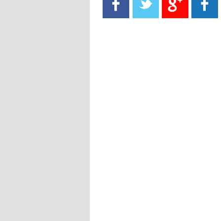
- 2021/08/15
13:40
يوفيتش يعرض خدماته على الإنتير
- 2021/08/15
13:16
أليغري: "الدفاع أبرز مشكلة تواجهنا
قبل انطلاق البطولة"
- 2021/08/15
13:15
مانشستر سيتي يُجهز عرضا جديدا من
أجل كاين
- 2021/08/15
12:56
ريال مدريد مستاء من ماريانو دياز
- 2021/08/15
12:47
دزيكو يُصر على راتب شهر جويلية
ويعرقل انتقاله إلى الإنتير
- 2021/08/15
12:43
لوبيز(رئيس بوردو): "صفقة عدلي مع