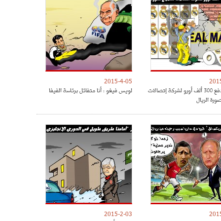
2015-4-05
201
بيريز يدفع 300 ألف أورو لشركة إتصالات
لويس فيغو : أنا متفائل برئاسة الفيفا
ورة الريال
2015-2-03
201