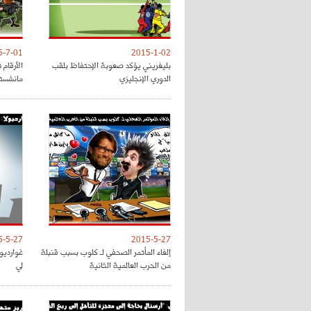
5-7-01
2015-1-02
بليغريني يؤكد صعوبة الإحتفاظ بلقب
الأرقام
الدوري الإنجليزي
مانشستر
5-5-27
2015-5-27
إلغاء المأتمر الصحفي لـ كلوب بسبب قنبلة
غوارديو
من الحرب العالمية الثانية
لي