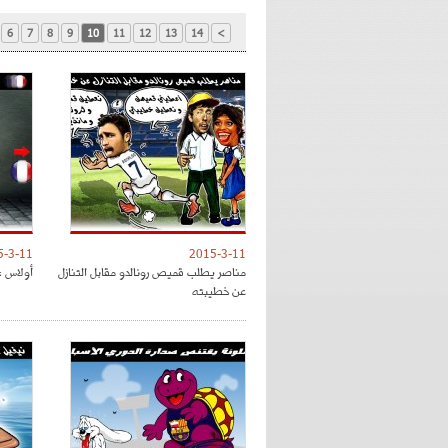
6
7
8
9
10
11
12
13
14
>
5-3-11
2015-3-11
مناصر يطلب قميص رونالدو مقابل التنازل
أولاس : 
عن خطيبته