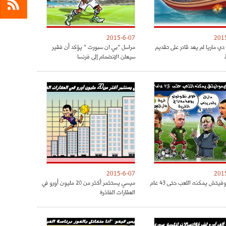
2015-6-07
201
دي ماريا لم يعد قادر على تقديم
مراسل "بي ان سبورت " يؤكد أن فقير
سيعلن الإنضمام إلى فرنسا
2015-6-07
201
فيتش يمكنه اللعب حتى 43 عام
ميسي يستثمر أكثر من 20 مليون أورو في
العقارات الفاخرة