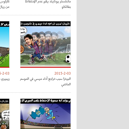
مانشستر يونايتد يقرر عدم الإحتفاظ
كارلوس 
بفالكاو
عن ريال
5-2-03
2015-2-03
البيتزا سبب تراجع أداء ميسي في الموسم
ريبيري 
الماضي