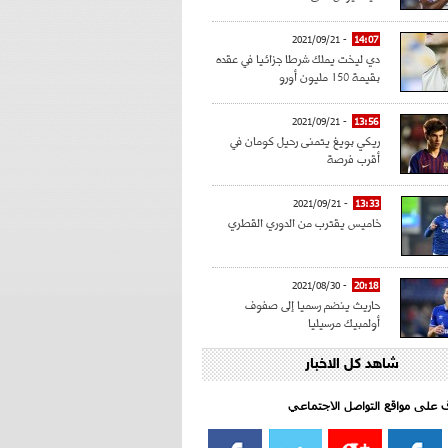
- 2021/09/21
14:07
دي ليخت يملك شرطا جزائيا في عقده
بقيمة 150 مليون أورو
- 2021/09/21
13:56
ريكي بويغ يتمنى رحيل كومان في
أقرب فرصة
- 2021/09/21
13:33
خاميس يقترب من الدوري القطري
- 2021/08/30
20:18
حاريث ينضم رسميا إلى صفوف
أولمبيك مرسيليا
شاهد كل الاخبار
- 2021/08/15
15:39
كراوتش:"سانشو صفقة الموسم في
كل الدوريات"
اف على مواقع التواصل الاجتماعي‎