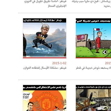
ريكساش : قبح دي ماريا سبب رحيله
فينغر : أمامنا طريق طويل في الدوري
 مدريد
الإنجليزي الممتاز
2015-1-02
201
لا يستبعد خوض تجربة في قطر
فينغر : مشكلة الأرسنال إفتقاده التوازن