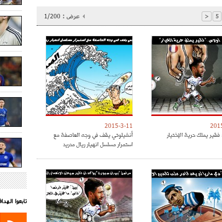
عرض :
1/200
<
5
2015-3-11
201
فقير يملك حرية الإختيار
أنشيلوتي يقف في وجه العاصفة مع
استمرار مسلسل انهيار ريال مدريد
تابعوا الهد