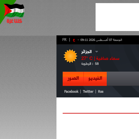
-
ع
|
FR
الجمعة 07 أغسطس 2026 09:11
الجزائر
سماء صافية
° C |
27
58
الرطوبة :
الفيديو
الصور
|
|
Facebook
Twitter
Rss