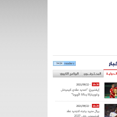
خبار
لـدوليـة
المحـتـرفــون
البرنامج الكروي
- 2021/09/22
16:30
إيفنبيرغ: "تمديد عقدي كيميتش
وغوريتزكا رسالة لأوروبا"
- 2021/09/22
16:20
ريال مدريد يتجه لتجديد عقد
فينسيوس حتى 2027