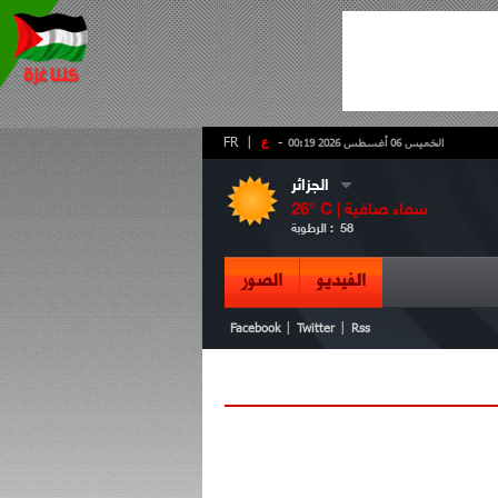
-
ع
|
FR
الخميس 06 أغسطس 2026 00:19
الجزائر
سماء صافية
° C |
26
58
الرطوبة :
الفيديو
الصور
|
|
Facebook
Twitter
Rss