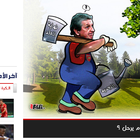
آخر الأ
الـكرة ا
م يرحل ؟