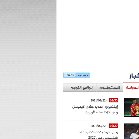
خبار
لـدوليـة
المحـتـرفــون
البرنامج الكروي
- 2021/09/22
16:30
إيفنبيرغ: "تمديد عقدي كيميتش
وغوريتزكا رسالة لأوروبا"
- 2021/09/22
16:20
ريال مدريد يتجه لتجديد عقد
فينسيوس حتى 2027