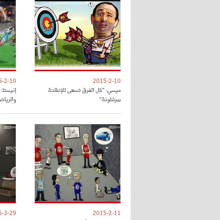
5-2-10
2015-2-10
ميسي: "كل الفرق تسعى للإطاحة
إنيستا:
ببرشلونة"
والرياض
5-3-29
2015-2-11