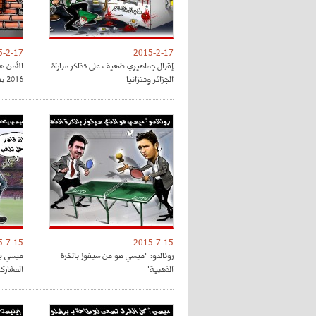
5-2-17
2015-2-17
إقبال جماهيري ضعيف على تذاكر مباراة
الأمن ه
الجزائر وتنزانيا
2016 بفرنسا
5-7-15
2015-7-15
رونالدو: "ميسي هو من سيفوز بالكرة
ميسي يت
الذهبية"
المشارك