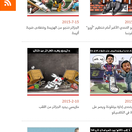
2015-7-15
201
و التحدي الأكبر أمام تنظيم "أورو"
الجزائر تنجو من الهزيمة وتتفادى ضربة
أليمة
2015-2-10
201
حدى إدارة برشلونة ويصر على
مازيمبي يجرد الجزائر من اللقب
ة في الكلاسيكو