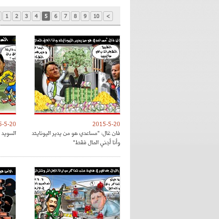
1
2
3
4
5
6
7
8
9
10
>
5-5-20
2015-5-20
فان غال: "مساعدي هو من يدير اليونايتد
السويد 
وأنا أجني المال فقط"