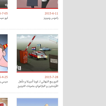
5-7-05
2015-6-11
راموس وبيريز
ليو ميس
5-4-25
2015-7-28
الدور ربع النهائي لـ كوبا أمريكا و تأهل
ميسي وح
الأرجنتين و الباراغواي بضربات الترجيح