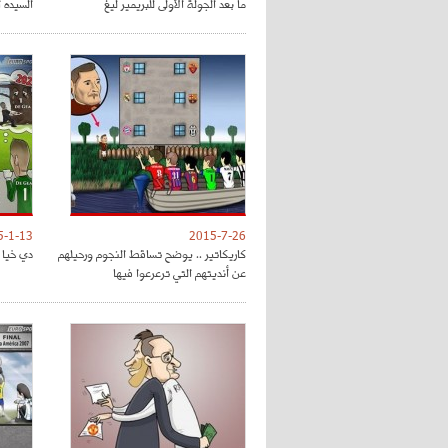
ما بعد الجولة الأولى للبريمير ليغ
السيده 
5-1-13
2015-7-26
كاريكاتير .. يوضح تساقط النجوم ورحيلهم
دي خيا و
عن أنديتهم التي ترعرعوا فيها