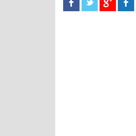
- 2021/08/15
13:40
يوفيتش يعرض خدماته على الإنتير
- 2021/08/15
13:16
أليغري: "الدفاع أبرز مشكلة تواجهنا
قبل انطلاق البطولة"
- 2021/08/15
13:15
مانشستر سيتي يُجهز عرضا جديدا من
أجل كاين
- 2021/08/15
12:56
ريال مدريد مستاء من ماريانو دياز
- 2021/08/15
12:47
دزيكو يُصر على راتب شهر جويلية
ويعرقل انتقاله إلى الإنتير
- 2021/08/15
12:43
لوبيز(رئيس بوردو): "صفقة عدلي مع