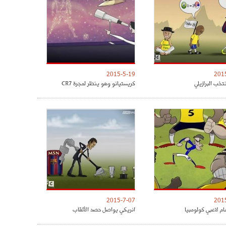
2015-5-19
201
تخب البرازيلي
كريستيانو وهو ينظر لمجرة CR7
2015-7-07
201
مام لاعبي كولومبيا
انريكي يواصل حصد الألقاب