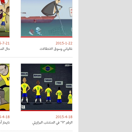
5-7-21
2015-1-22
غالياني وسوق الانتقالات
حال المن
5-4-18
2015-4-18
الرقم "9" في المنتخب البرازيلي
نايمار أ