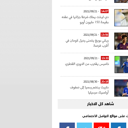
- 2021/09/21
14:07
دي ليخت يملك شرطا جزائيا في عقده
بقيمة 150 مليون أورو
- 2021/09/21
13:56
ريكي بويغ يتمنى رحيل كومان في
أقرب فرصة
- 2021/09/21
13:33
خاميس يقترب من الدوري القطري
- 2021/08/30
20:18
حاريث ينضم رسميا إلى صفوف
أولمبيك مرسيليا
شاهد كل الاخبار
- 2021/08/15
15:39
كراوتش:"سانشو صفقة الموسم في
كل الدوريات"
اف على مواقع التواصل الاجتماعي‎