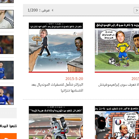
عرض :
1/200
<
2015-5-20
201
لا تعرف سوى إبراهيموفيتش
الجزائر تتأهل لتصفيات المونديال بعد
اكتساحها تنزانيا
تابعوا الهد