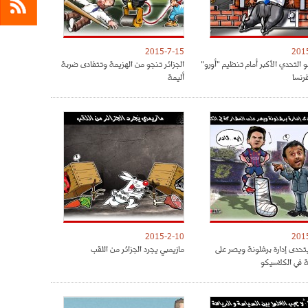
2015-7-15
201
و التحدي الأكبر أمام تنظيم "أورو"
الجزائر تنجو من الهزيمة وتتفادى ضربة
أليمة
2015-2-10
201
حدى إدارة برشلونة ويصر على
مازيمبي يجرد الجزائر من اللقب
ة في الكلاسيكو