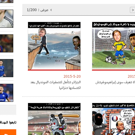
عرض :
1/200
<
2015-5-20
201
لا تعرف سوى إبراهيموفيتش
الجزائر تتأهل لتصفيات المونديال بعد
اكتساحها تنزانيا
تابعوا الهد