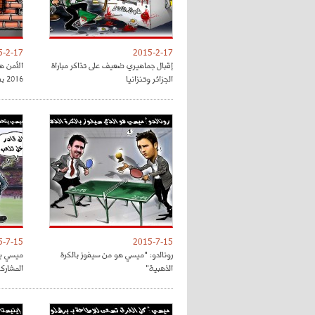
5-2-17
2015-2-17
إقبال جماهيري ضعيف على تذاكر مباراة
الأمن ه
الجزائر وتنزانيا
2016 بفرنسا
5-7-15
2015-7-15
رونالدو: "ميسي هو من سيفوز بالكرة
ميسي يت
الذهبية"
المشارك