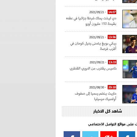
- 2021/09/21
14:07
دي ليخت يملك شرطا جزائيا في عقده
بقيمة 150 مليون أورو
- 2021/09/21
13:56
ريكي بويغ يتمنى رحيل كومان في
أقرب فرصة
- 2021/09/21
13:33
خاميس يقترب من الدوري القطري
- 2021/08/30
20:18
حاريث ينضم رسميا إلى صفوف
أولمبيك مرسيليا
شاهد كل الاخبار
- 2021/08/15
15:39
كراوتش:"سانشو صفقة الموسم في
كل الدوريات"
اف على مواقع التواصل الاجتماعي‎