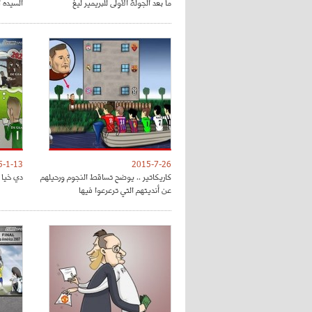
ما بعد الجولة الأولى للبريمير ليغ
السيده 
5-1-13
2015-7-26
كاريكاتير .. يوضح تساقط النجوم ورحيلهم
دي خيا و
عن أنديتهم التي ترعرعوا فيها