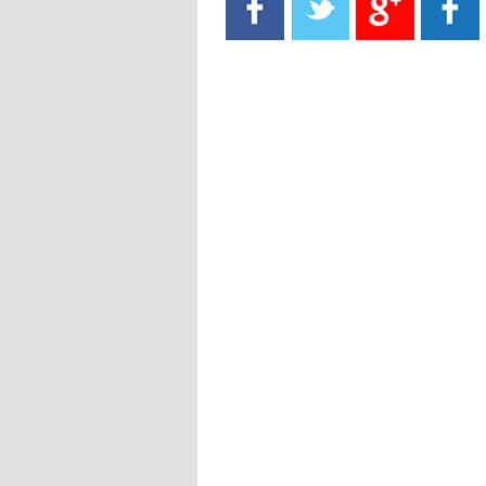
- 2021/08/15
13:40
يوفيتش يعرض خدماته على الإنتير
- 2021/08/15
13:16
أليغري: "الدفاع أبرز مشكلة تواجهنا
قبل انطلاق البطولة"
- 2021/08/15
13:15
مانشستر سيتي يُجهز عرضا جديدا من
أجل كاين
- 2021/08/15
12:56
ريال مدريد مستاء من ماريانو دياز
- 2021/08/15
12:47
دزيكو يُصر على راتب شهر جويلية
ويعرقل انتقاله إلى الإنتير
- 2021/08/15
12:43
لوبيز(رئيس بوردو): "صفقة عدلي مع