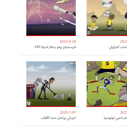
2015-5-19
201
تخب البرازيلي
كريستيانو وهو ينظر لمجرة CR7
2015-7-07
201
مام لاعبي كولومبيا
انريكي يواصل حصد الألقاب