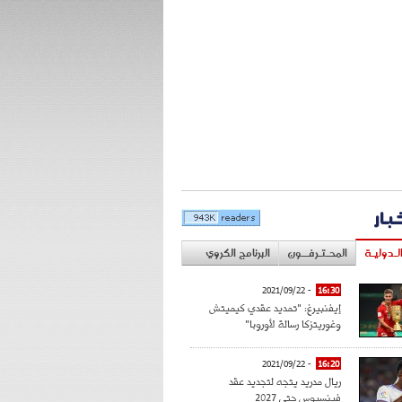
خبار
لـدوليـة
المحـتـرفــون
البرنامج الكروي
- 2021/09/22
16:30
إيفنبيرغ: "تمديد عقدي كيميتش
وغوريتزكا رسالة لأوروبا"
- 2021/09/22
16:20
ريال مدريد يتجه لتجديد عقد
فينسيوس حتى 2027