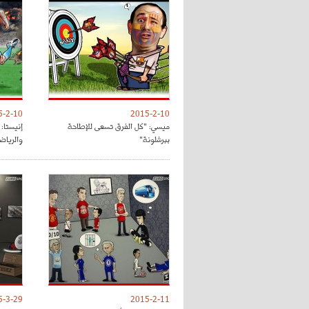
5-2-10
2015-2-10
ميسي: "كل الفرق تسعى للإطاحة
إنيستا:
ببرشلونة"
والرياض
5-3-29
2015-2-11