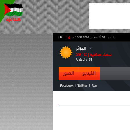
-
ع
|
FR
السبت 08 أغسطس 2026 18:51
الجزائر
سماء صافية
° C |
29
51
الرطوبة :
الفيديو
الصور
|
|
Facebook
Twitter
Rss