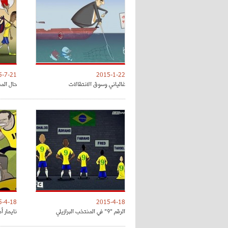
5-7-21
2015-1-22
غالياني وسوق الانتقالات
حال المن
5-4-18
2015-4-18
الرقم "9" في المنتخب البرازيلي
نايمار أ