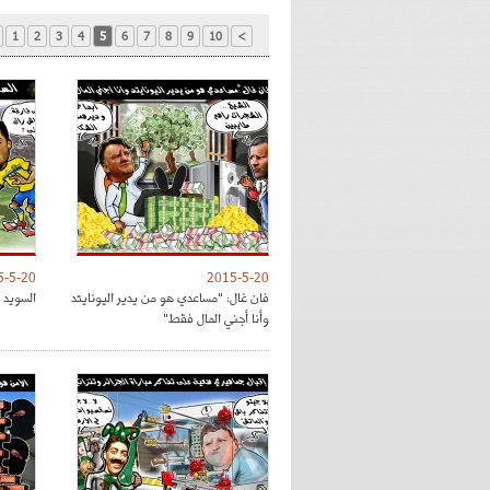
1
2
3
4
5
6
7
8
9
10
>
5-5-20
2015-5-20
فان غال: "مساعدي هو من يدير اليونايتد
السويد 
وأنا أجني المال فقط"