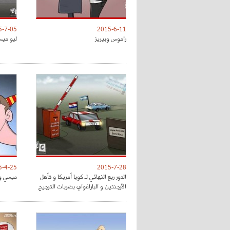
5-7-05
2015-6-11
راموس وبيريز
ليو ميس
5-4-25
2015-7-28
الدور ربع النهائي لـ كوبا أمريكا و تأهل
ميسي وح
الأرجنتين و الباراغواي بضربات الترجيح