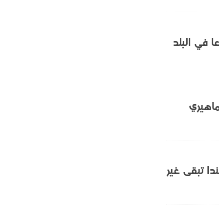
- 2021/07/25
18:30
لوكاتيلي يؤكد نيته في الانتقال إلى
جوفنتوس عبر تويتر!
 في البلد
- 2021/07/25
18:10
أنشيلوتي يصر على جلب كيليني
وقدوم الإيطالي يقترب
ماهيري
دا تبقى غير