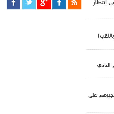
ي انتظار
- 2021/08/15
13:40
يوفيتش يعرض خدماته على الإنتير
- 2021/08/15
13:16
أليغري: "الدفاع أبرز مشكلة تواجهنا
قبل انطلاق البطولة"
باللقب!
- 2021/08/15
13:15
مانشستر سيتي يُجهز عرضا جديدا من
أجل كاين
 النادي
- 2021/08/15
12:56
ريال مدريد مستاء من ماريانو دياز
- 2021/08/15
12:47
دزيكو يُصر على راتب شهر جويلية
نجبرهم على
ويعرقل انتقاله إلى الإنتير
- 2021/08/15
12:43
لوبيز(رئيس بوردو): "صفقة عدلي مع