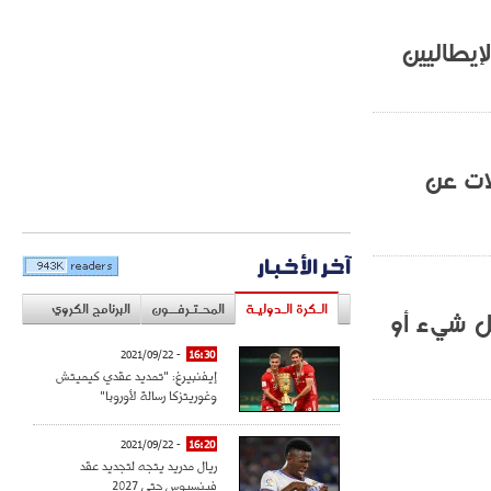
إيطاليين
ات عن
آخر الأخبار
الـكرة الـدوليـة
المحـتـرفــون
البرنامج الكروي
كل شيء أو
- 2021/09/22
16:30
إيفنبيرغ: "تمديد عقدي كيميتش
وغوريتزكا رسالة لأوروبا"
- 2021/09/22
16:20
ريال مدريد يتجه لتجديد عقد
فينسيوس حتى 2027