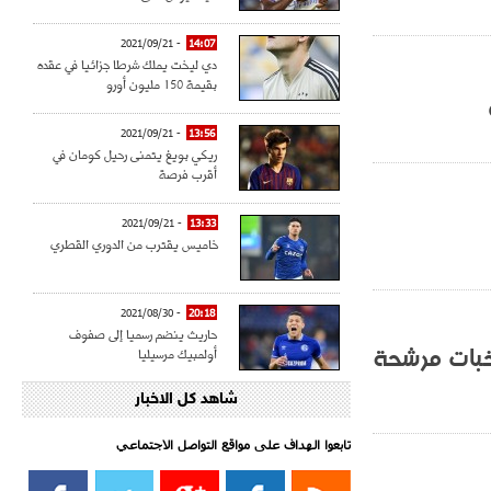
- 2021/09/21
14:07
دي ليخت يملك شرطا جزائيا في عقده
بقيمة 150 مليون أورو
- 2021/09/21
13:56
ريكي بويغ يتمنى رحيل كومان في
أقرب فرصة
- 2021/09/21
13:33
خاميس يقترب من الدوري القطري
- 2021/08/30
20:18
حاريث ينضم رسميا إلى صفوف
ود هزم كل منافس و10 منتخبات مرشحة
أولمبيك مرسيليا
شاهد كل الاخبار
- 2021/08/15
15:39
كراوتش:"سانشو صفقة الموسم في
كل الدوريات"
تابعوا الهداف على مواقع التواصل الاجتماعي‎