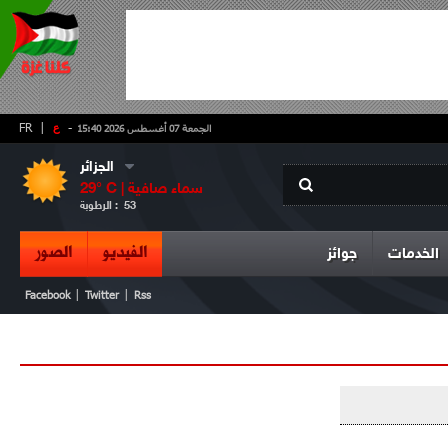
-
ع
|
FR
الجمعة 07 أغسطس 2026 15:40
الجزائر
سماء صافية
° C |
29
53
الرطوبة :
الفيديو
الصور
الخدمات
جوائز
|
|
Facebook
Twitter
Rss