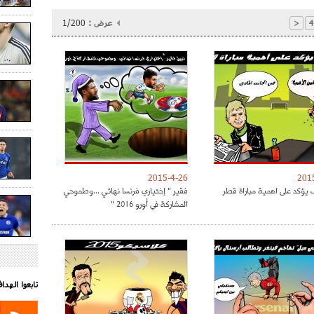
عرض :
1/200
<
4
2015-4-26
201
يؤكد على اهمية مباراة قطر
فقير " إختياري فرنسا نهائي ...وطموحي
المشاركة في أورو 2016 "
تابعوا الهد