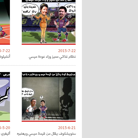
5-7-22
2015-7-22
نظام غذائي مميز وراء عودة ميسي
أنشيلوت
5-5-20
2015-6-21
ستويشكوف يقلل من قيمة ميسي ويعتبره
أليغري 