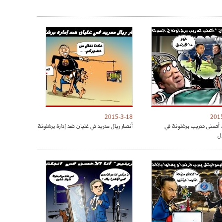
2015-3-18
201
 أتمنى تدريب برشلونة في
أنصار ريال مدريد في غليان ضد إدارة برشلونة
ل