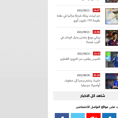
- 2021/09/21
14:07
دي ليخت يملك شرطا جزائيا في عقده
بقيمة 150 مليون أورو
- 2021/09/21
13:56
ريكي بويغ يتمنى رحيل كومان في
أقرب فرصة
- 2021/09/21
13:33
خاميس يقترب من الدوري القطري
- 2021/08/30
20:18
حاريث ينضم رسميا إلى صفوف
أولمبيك مرسيليا
شاهد كل الاخبار
- 2021/08/15
15:39
كراوتش:"سانشو صفقة الموسم في
كل الدوريات"
اف على مواقع التواصل الاجتماعي‎