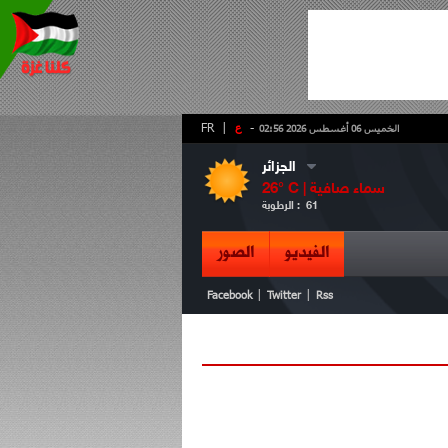
-
ع
|
FR
الخميس 06 أغسطس 2026 02:56
الجزائر
سماء صافية
° C |
26
61
الرطوبة :
الفيديو
الصور
|
|
Facebook
Twitter
Rss