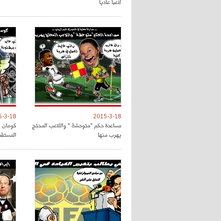
لاعبا عاديا
5-3-18
2015-3-18
مساعدة حكم "متوحشة " واللاعب المحتج
كومان :
يهرب منها
المستقب