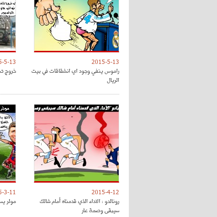
5-5-13
2015-5-13
راموس ينفي وجود اي انشقاقات في بيت
خروج تش
الريال
5-3-11
2015-4-12
رونالدو : الاداء الذي قدمناه أمام شالك
مولر يس
سيبقى وصمة عار