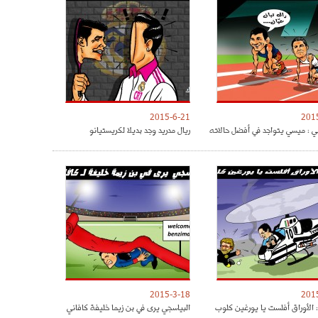
2015-6-21
201
ي : ميسي يتواجد في أفضل حالاته
ريال مدريد وجد بديلا لكريستيانو
2015-3-18
201
: الأوراق أفلست يا يورغين كلوب
البياسجي يرى في بن زيما خليفة كافاني