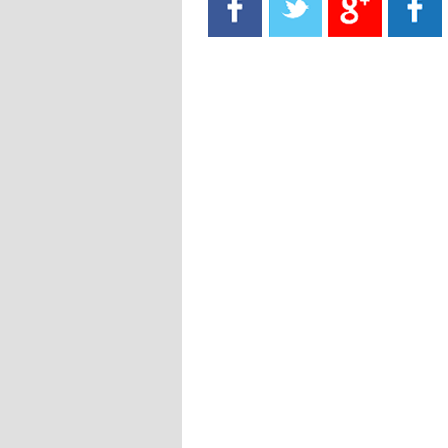
- 2021/08/15
13:40
يوفيتش يعرض خدماته على الإنتير
- 2021/08/15
13:16
أليغري: "الدفاع أبرز مشكلة تواجهنا
قبل انطلاق البطولة"
- 2021/08/15
13:15
مانشستر سيتي يُجهز عرضا جديدا من
أجل كاين
- 2021/08/15
12:56
ريال مدريد مستاء من ماريانو دياز
- 2021/08/15
12:47
دزيكو يُصر على راتب شهر جويلية
ويعرقل انتقاله إلى الإنتير
- 2021/08/15
12:43
لوبيز(رئيس بوردو): "صفقة عدلي مع