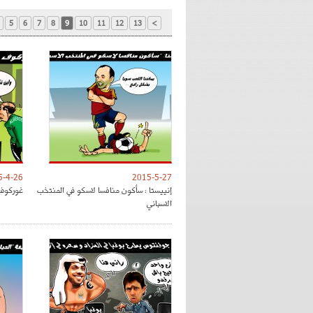
5
6
7
8
9
10
11
12
13
>
5-4-26
2015-5-27
إنييستا : سأكون منافسا لاسكو في المنتخب
غوركوف 
الاسباني