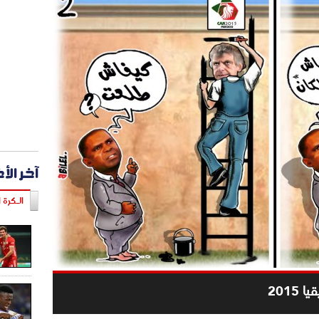
آخر الأ
الـكرة ا
201