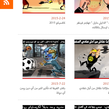
2015-2-24
201
 الدايلي مايل " تهاجم فينغر
كلاسيكو 2015
ارسنال باقالته
2015-7-22
201
ازالنا نقاتل من أجل تفادي
بلاتر: الفيفا له تأثير اكبر من أي دين ومن
أي دولة