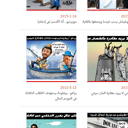
2015-1-16
201
وفيتش يسب فرنسا ويصفها بالقذرة
مورينيو : أنا الأحسن في إنجلترا
2015-5-13
201
ي لا يريد مغادرة المان سيتي
برافو : برشلونة يستهدف الالقاب الثلاثة
في الموسم الحالي