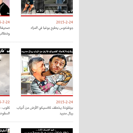
5-2-24
2015-2-24
جوفنتوس يطرح بوغبا في المزاد
صحيفة "
وتطالب 
5-7-22
2015-2-24
برشلونة يخطف كاتسيكو الأرض من أنياب
كلوب : م
ريال مدريد
السقوط