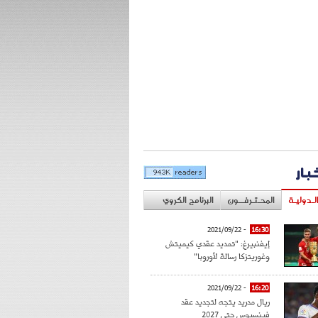
خبار
لـدوليـة
المحـتـرفــون
البرنامج الكروي
- 2021/09/22
16:30
إيفنبيرغ: "تمديد عقدي كيميتش
وغوريتزكا رسالة لأوروبا"
- 2021/09/22
16:20
ريال مدريد يتجه لتجديد عقد
فينسيوس حتى 2027