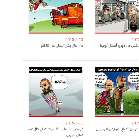
2015-5-13
201
لسي من دوري أبطال أوروبا
فان غال يقرر التخلي عن فالكاو
2015-3-11
201
خر من "صلع" غوارديولا و روبن
غوارديولا : اعلم ماذا سيحدث في حال عدم
تاهل البايرن