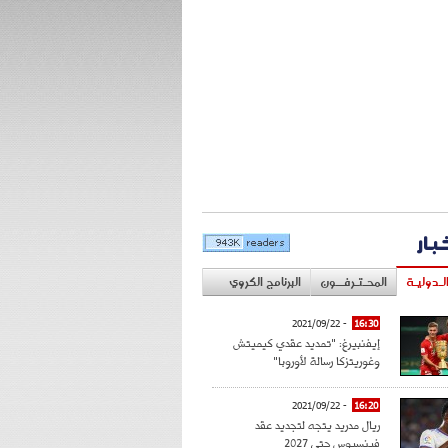
خبار
لـدوليـة
المحـتـرفــون
البرنامج الكروي
- 2021/09/22
16:30
إيفنبيرغ: "تمديد عقدي كيميتش
وغوريتزكا رسالة لأوروبا"
- 2021/09/22
16:20
ريال مدريد يتجه لتجديد عقد
فينسيوس حتى 2027