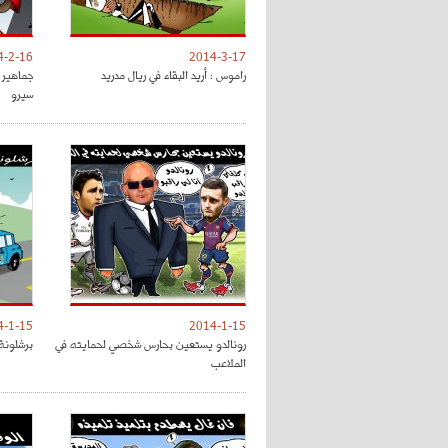
4-2-16
2014-3-17
راموس : أريد البقاء في ريال مدريد
جماهير 
سيرو
4-1-15
2014-1-15
رونالدو يستعين بحارس شخصي لحمايته في
برشلونة
الملاعب