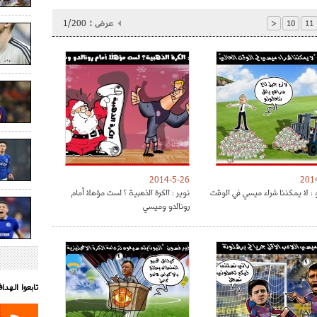
عرض :
1/200
<
10
11
2014-5-26
201
 : لا يمكننا شراء ميسي في الوقت
نوير : ااكرة الذهبية ؟ لست مؤهلا أمام
رونالدو وميسي
تابعوا الهد