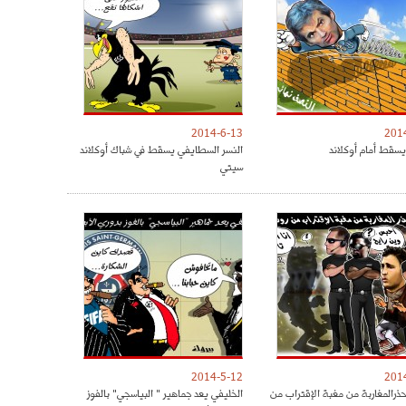
2014-6-13
201
يسقط أمام أوكلاند
النسر السطايفي يسقط في شباك أوكلاند
سيتي
2014-5-12
201
حذرالمغاربة من مغبة الإقتراب من
الخليفي يعد جماهير " البياسجي" بالفوز