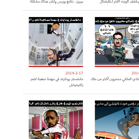
كشف الوجه الآخر لـكارفخال
بيريز : نتابع رويس ولكن هناك مشكلة
2014-3-17
201
نادي الملكي محميون أكثر من ملك
مانشستر يونايتد في مهمة صعبة لضم
راكيتيتش