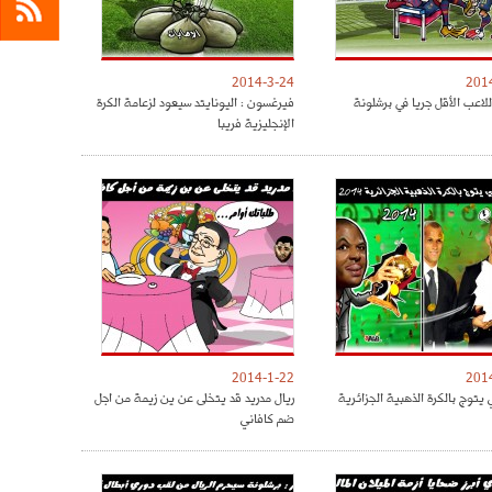
2014-3-24
201
لاعب الأقل جريا في برشلونة
فيرغسون : اليونايتد سيعود لزعامة الكرة
الإنجليزية فريبا
2014-1-22
201
يتوج بالكرة الذهبية الجزائرية
ريال مدريد قد يتخلى عن ين زيمة من اجل
ضم كافاني