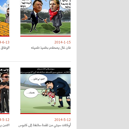
4-6-13
2014-1-15
فان غال يصطدم بتلميذ تلميذه
الوفاق 
4-5-12
2014-5-12
أوكلاند سيتي من لقمة سائغة إلى كابوس
الامن ي