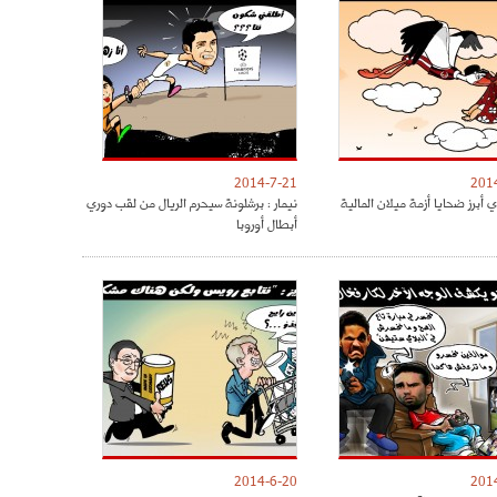
2014-7-21
201
 أبرز ضحايا أزمة ميلان المالية
نيمار : برشلونة سيحرم الريال من لقب دوري
أبطال أوروبا
2014-6-20
201