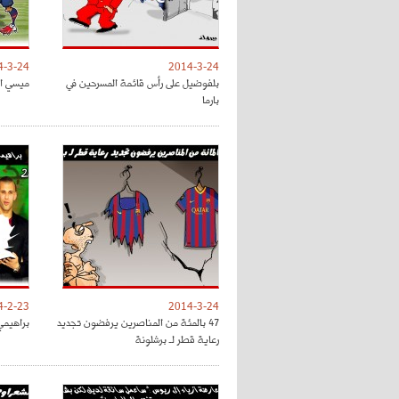
4-3-24
2014-3-24
بلفوضيل على رأس قائمة المسرحين في
ميسي ال
بارما
4-2-23
2014-3-24
47 بالمئة من المناصرين يرفضون تجديد
براهيمي 
رعاية قطر لـ برشلونة