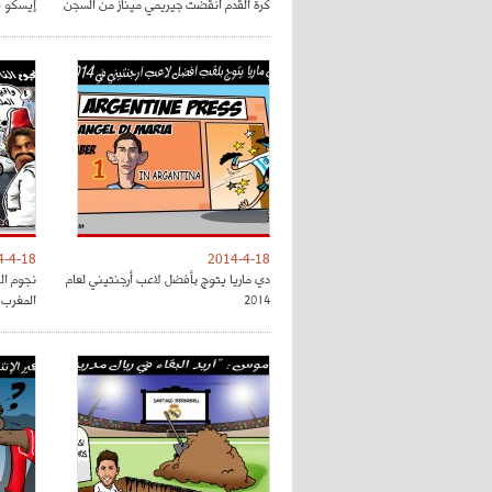
كرة القدم أنقضت جيريمي ميناز من السجن
إيسكو ي
4-4-18
2014-4-18
دي ماريا يتوج بأفضل لاعب أرجنتيني لعام
نجوم ال
2014
المغرب