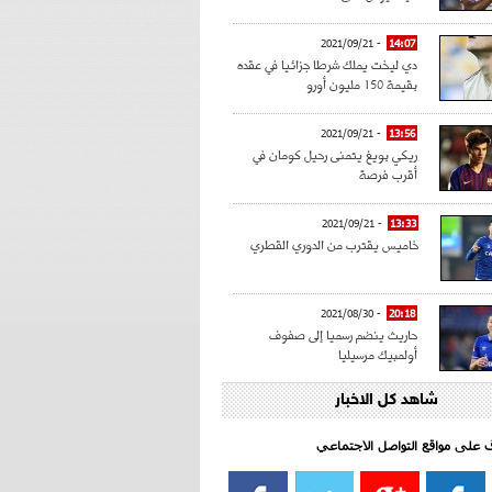
- 2021/09/21
14:07
دي ليخت يملك شرطا جزائيا في عقده
بقيمة 150 مليون أورو
- 2021/09/21
13:56
ريكي بويغ يتمنى رحيل كومان في
أقرب فرصة
- 2021/09/21
13:33
خاميس يقترب من الدوري القطري
- 2021/08/30
20:18
حاريث ينضم رسميا إلى صفوف
أولمبيك مرسيليا
شاهد كل الاخبار
- 2021/08/15
15:39
كراوتش:"سانشو صفقة الموسم في
كل الدوريات"
اف على مواقع التواصل الاجتماعي‎