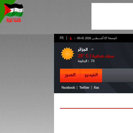
-
ع
|
FR
الجمعة 07 أغسطس 2026 05:41
الجزائر
سماء صافية
° C |
25
73
الرطوبة :
الفيديو
الصور
|
|
Facebook
Twitter
Rss