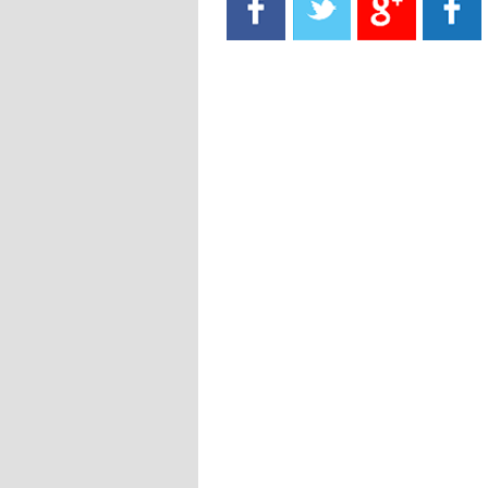
- 2021/08/15
13:40
يوفيتش يعرض خدماته على الإنتير
- 2021/08/15
13:16
أليغري: "الدفاع أبرز مشكلة تواجهنا
قبل انطلاق البطولة"
- 2021/08/15
13:15
مانشستر سيتي يُجهز عرضا جديدا من
أجل كاين
- 2021/08/15
12:56
ريال مدريد مستاء من ماريانو دياز
- 2021/08/15
12:47
دزيكو يُصر على راتب شهر جويلية
ويعرقل انتقاله إلى الإنتير
- 2021/08/15
12:43
لوبيز(رئيس بوردو): "صفقة عدلي مع