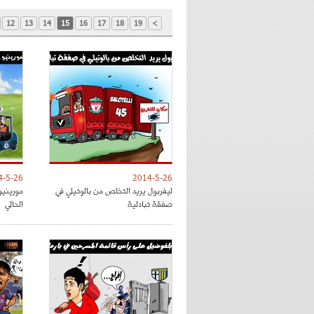
12
13
14
15
16
17
18
19
>
4-5-26
2014-5-26
ليفربول يريد التخلص من بالوتيلي في
مورينيو
صفقة تبادلية
الحالي