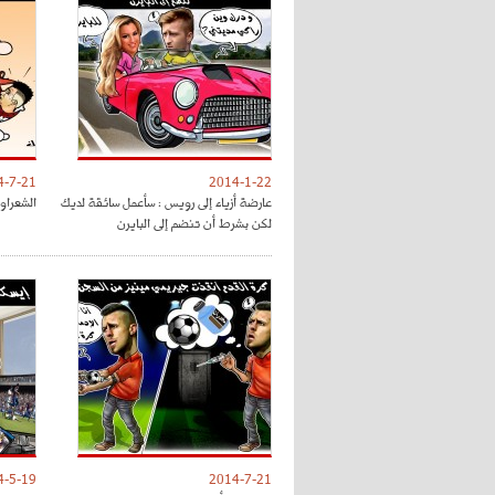
4-7-21
2014-1-22
عارضة أزياء إلى رويس : سأعمل سائقة لديك
الشعراوي
لكن بشرط أن تنضم إلى البايرن
4-5-19
2014-7-21