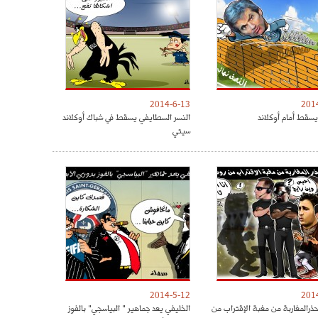
2014-6-13
201
يسقط أمام أوكلاند
النسر السطايفي يسقط في شباك أوكلاند
سيتي
2014-5-12
201
حذرالمغاربة من مغبة الإقتراب من
الخليفي يعد جماهير " البياسجي" بالفوز