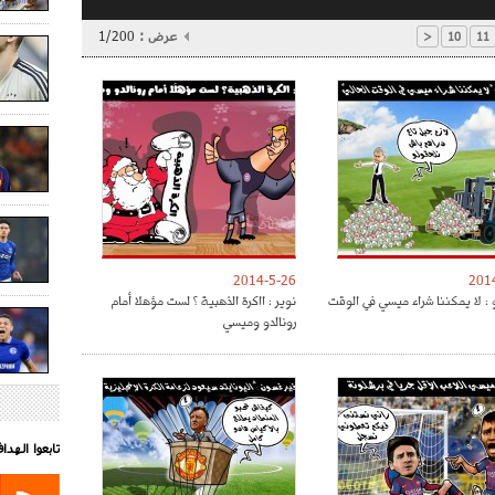
عرض :
1/200
<
10
11
2014-5-26
201
 : لا يمكننا شراء ميسي في الوقت
نوير : ااكرة الذهبية ؟ لست مؤهلا أمام
رونالدو وميسي
تابعوا الهد