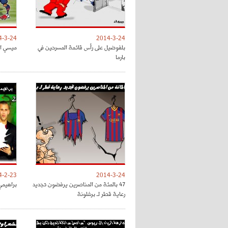
4-3-24
2014-3-24
بلفوضيل على رأس قائمة المسرحين في
ميسي ال
بارما
4-2-23
2014-3-24
47 بالمئة من المناصرين يرفضون تجديد
براهيمي 
رعاية قطر لـ برشلونة