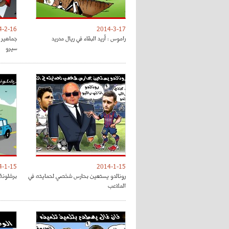
4-2-16
2014-3-17
راموس : أريد البقاء في ريال مدريد
جماهير 
سيرو
4-1-15
2014-1-15
رونالدو يستعين بحارس شخصي لحمايته في
برشلونة
الملاعب