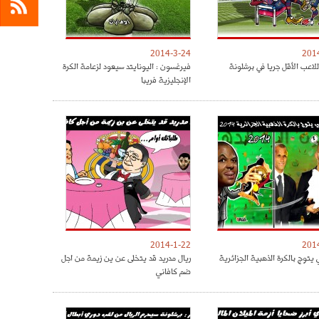
2014-3-24
201
لاعب الأقل جريا في برشلونة
فيرغسون : اليونايتد سيعود لزعامة الكرة
الإنجليزية فريبا
2014-1-22
201
يتوج بالكرة الذهبية الجزائرية
ريال مدريد قد يتخلى عن ين زيمة من اجل
ضم كافاني