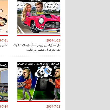
4-7-21
2014-1-22
عارضة أزياء إلى رويس : سأعمل سائقة لديك
الشعراوي
لكن بشرط أن تنضم إلى البايرن
4-5-19
2014-7-21