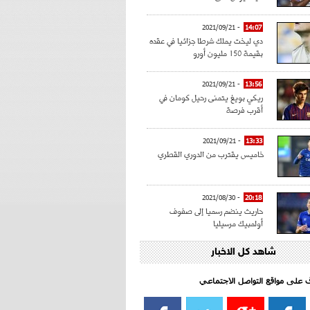
- 2021/09/21
14:07
دي ليخت يملك شرطا جزائيا في عقده
بقيمة 150 مليون أورو
- 2021/09/21
13:56
ريكي بويغ يتمنى رحيل كومان في
أقرب فرصة
- 2021/09/21
13:33
خاميس يقترب من الدوري القطري
- 2021/08/30
20:18
حاريث ينضم رسميا إلى صفوف
أولمبيك مرسيليا
شاهد كل الاخبار
- 2021/08/15
15:39
كراوتش:"سانشو صفقة الموسم في
كل الدوريات"
اف على مواقع التواصل الاجتماعي‎