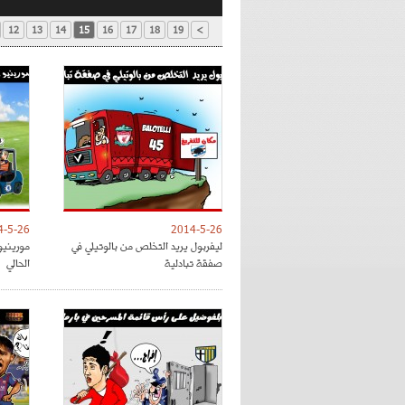
12
13
14
15
16
17
18
19
>
4-5-26
2014-5-26
ليفربول يريد التخلص من بالوتيلي في
مورينيو
صفقة تبادلية
الحالي