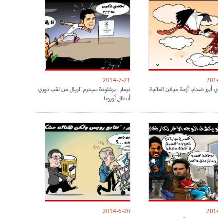
2014-7-21
201
 أبرز ضحايا أزمة ميلان المالية
نيمار : برشلونة سيحرم الريال من لقب دوري
أبطال أوروبا
2014-6-20
201