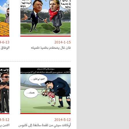
4-6-13
2014-1-15
فان غال يصطدم بتلميذ تلميذه
الوفاق 
4-5-12
2014-5-12
أوكلاند سيتي من لقمة سائغة إلى كابوس
الامن ي