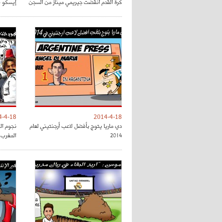
كرة القدم أنقضت جيريمي ميناز من السجن
إيسكو ي
4-4-18
2014-4-18
دي ماريا يتوج بأفضل لاعب أرجنتيني لعام
نجوم ال
2014
المغرب