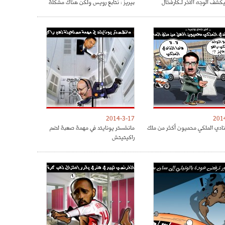
كشف الوجه الآخر لـكارفخال
بيريز : نتابع رويس ولكن هناك مشكلة
2014-3-17
201
نادي الملكي محميون أكثر من ملك
مانشستر يونايتد في مهمة صعبة لضم
راكيتيتش