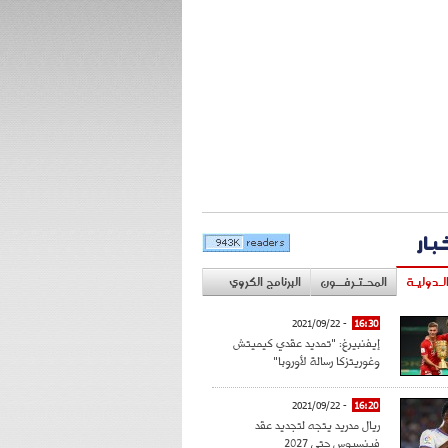
خبار
لـدوليـة
المحـتـرفــون
البرنامج الكروي
- 2021/09/22
16:30
إيفنبيرغ: "تمديد عقدي كيميتش
وغوريتزكا رسالة لأوروبا"
- 2021/09/22
16:20
ريال مدريد يتجه لتجديد عقد
فينسيوس حتى 2027