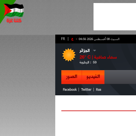
-
ع
|
FR
السبت 08 أغسطس 2026 04:56
الجزائر
سماء صافية
° C |
26
59
الرطوبة :
الفيديو
الصور
|
|
Facebook
Twitter
Rss