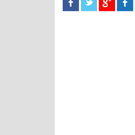
- 2021/08/15
13:40
يوفيتش يعرض خدماته على الإنتير
- 2021/08/15
13:16
أليغري: "الدفاع أبرز مشكلة تواجهنا
قبل انطلاق البطولة"
- 2021/08/15
13:15
مانشستر سيتي يُجهز عرضا جديدا من
أجل كاين
- 2021/08/15
12:56
ريال مدريد مستاء من ماريانو دياز
- 2021/08/15
12:47
دزيكو يُصر على راتب شهر جويلية
ويعرقل انتقاله إلى الإنتير
- 2021/08/15
12:43
لوبيز(رئيس بوردو): "صفقة عدلي مع